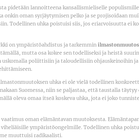
ta pidetään lannoitteena kansallismieliselle populismille,
ka onkin oman syrjäytymisen pelko ja se projisoidaan mui
in. Todellinen uhka poistuisi siis, jos eriarvoisuutta ei ko
kki on ympäristöahdistus ja tarkemmin
ilmastonmuutos
ltämällä, mutta osa kokee sen todelliseksi ja heistä suurin
uskomalla poliittisiin ja taloudellisiin ohjauskeinoihin j
ehittämiseen.
ilmastonmuutoksen uhka ei ole vielä todellinen konkreet
nakaan Suomessa, niin se paljastaa, että taustalla täytyy 
llä oleva omaa itseä koskeva uhka, jota ei joko tunniste
 vaatimus oman elämäntavan muutoksesta. Elämäntap
 viheliäisille ympäristöongelmille. Todellinen uhka poistuis
 muuttuisi radikaalisti.