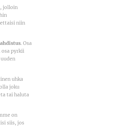
 jolloin
hin
ettaisi niin
ahdistus
. Osa
 osa pyrkii
a uuden
tinen uhka
olla joku
ta tai haluta
amme on
i siis, jos