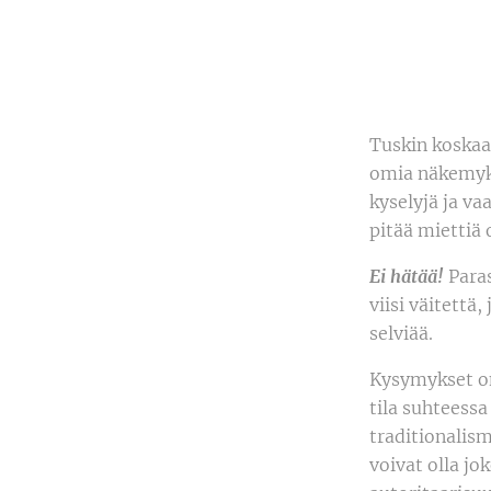
Tuskin koskaan
omia näkemyksi
kyselyjä ja vaa
pitää miettiä 
Ei hätää!
Para
viisi väitettä
selviää.
Kysymykset on 
tila suhteess
traditionalism
voivat olla jo