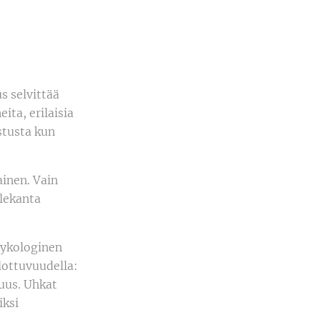
s selvittää
ita, erilaisia
istusta kun
ainen. Vain
olekanta
psykologinen
lottuvuudella:
suus. Uhkat
iksi