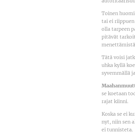
autoritaarisuu
Toinen huomioi
tai ei riippuen
olla tarpeen p
pitävät tarko
menettämistä
Tätä voisi jat
uhka kyllä koe
syvemmällä ja 
Maahanmuutt
se koetaan tod
rajat kiinni.
Koska se ei ku
nyt, niin sen 
ei tunnisteta.