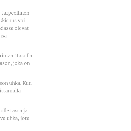
 tarpeellinen
kkisuus voi
kiassa olevat
nsa
Primaaritasolla
tason, joka on
ason uhka. Kun
aittamalla
lle tässä ja
eva uhka, jota