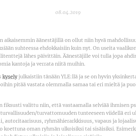
08.04.2019
 aikaisemmin äänestäjillä on ollut niin hyvä mahdollisuu
ään suhteessa ehdokkaisiin kuin nyt. On useita vaalikone
litenttejä lähes päivittäin. Äänestäjille voi tulla jopa ahd
omia kantoja ja verrata niitä muihin.
s
kysely
julkaistiin tänään YLE:llä ja se on hyvin yksinkert
, joihin pitää vastata olemmalla samaa tai eri mieltä ja pu
fiksusti valittu niin, että vastaamalla selviää ihmisen 
a turvallisuuden/turvattomuuden tunteeseen viidellä eri u
i, autoritaarisuus, ryhmähierarkkisuus, vapaus ja lojaali
ko koettuna oman ryhmän ulkoisiksi tai sisäisiksi. Esimerk