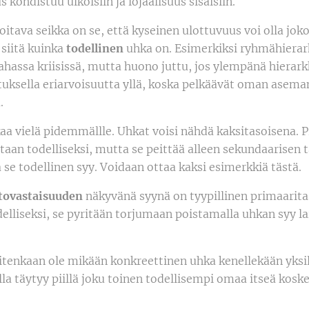
s kohdistuu ulkoisiin ja lojaalisuus sisäisiin.
tava seikka on se, että kyseinen ulottuvuus voi olla joko
 siitä kuinka
todellinen
uhka on. Esimerkiksi ryhmähierar
ahassa kriisissä, mutta huono juttu, jos ylempänä hierark
ituksella eriarvoisuutta yllä, koska pelkäävät oman asema
.
kaa vielä pidemmällle. Uhkat voisi nähdä kaksitasoisena. 
taan todelliseksi, mutta se peittää alleen sekundaarisen 
se todellinen syy. Voidaan ottaa kaksi esimerkkiä tästä.
ovastaisuuden
näkyvänä syynä on tyypillinen primaarit
elliseksi, se pyritään torjumaan poistamalla uhkan syy l
itenkaan ole mikään konkreettinen uhka kenellekään yksilö
alla täytyy piillä joku toinen todellisempi omaa itseä kosk