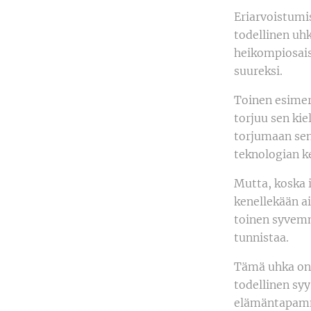
Eriarvoistumis
todellinen uh
heikompiosaisi
suureksi.
Toinen esimer
torjuu sen kie
torjumaan sen 
teknologian k
Mutta, koska 
kenellekään ai
toinen syvemmä
tunnistaa.
Tämä uhka on
todellinen syy
elämäntapamme