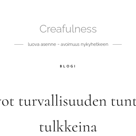
Creafulness
luova asenne ~
nykyhetkeen
avoimuus
BLOGI
ot turvallisuuden tun
tulkkeina