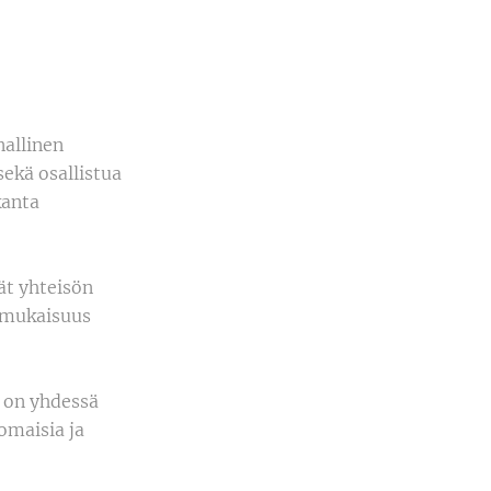
nallinen
sekä osallistua
kanta
ät yhteisön
enmukaisuus
n on yhdessä
omaisia ja