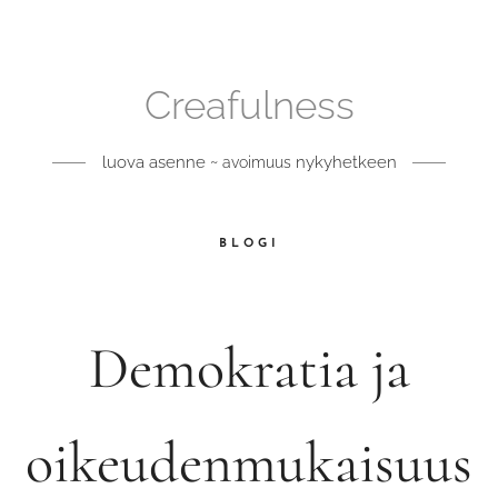
Creafulness
luova asenne ~
nykyhetkeen
avoimuus
BLOGI
Demokratia ja
oikeudenmukaisuus