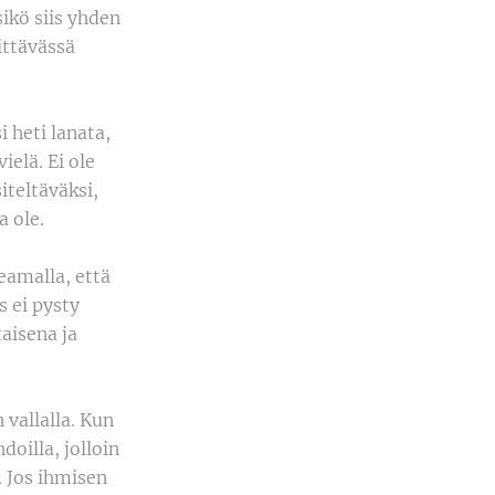
ikö siis yhden
ittävässä
i heti lanata,
elä. Ei ole
iteltäväksi,
a ole.
eamalla, että
s ei pysty
aisena ja
 vallalla. Kun
oilla, jolloin
. Jos ihmisen