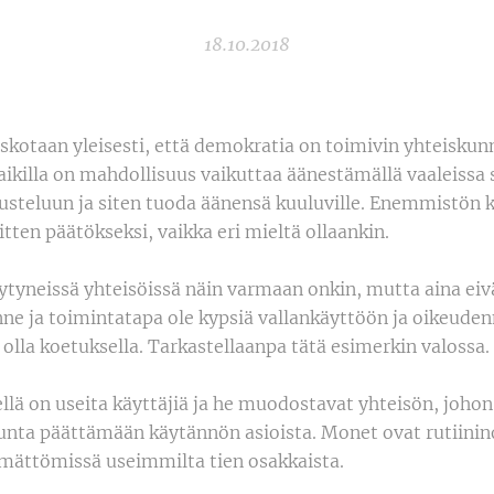
18.10.2018
skotaan yleisesti, että demokratia on toimivin yhteiskun
aikilla on mahdollisuus vaikuttaa äänestämällä vaaleissa 
kusteluun ja siten tuoda äänensä kuuluville. Enemmistön 
tten päätökseksi, vaikka eri mieltä ollaankin.
äytyneissä yhteisöissä näin varmaan onkin, mutta aina eiv
nne ja toimintatapa ole kypsiä vallankäyttöön ja oikeud
n olla koetuksella. Tarkastellaanpa tätä esimerkin valossa.
iellä on useita käyttäjiä ja he muodostavat yhteisön, joho
kunta päättämään käytännön asioista. Monet ovat rutiinin
mättömissä useimmilta tien osakkaista.