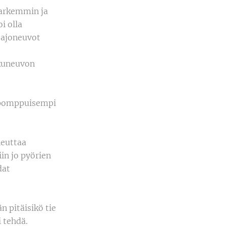
 tarkemmin ja
i olla
 ajoneuvot
lkuneuvon
n pomppuisempi
heuttaa
iin jo pyörien
dat
 pitäisikö tie
i tehdä.