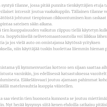
 syntyä tilanne, jossa pitää punnita tienkäyttäjien etuja
erilaiset intressit joutua vaakakuppiin. Tällainen tilanne vo
ätöistä johtunut tienpinnan rikkoontuminen kun raskaat
pintaa sateisen sään aikana.
tä tien kuoppaisuuden vaikutus riippuu tiellä käytetyn ku
a. Isopyöräisellä nelivetomaastoautolla voi liikkua lähes
a ja jos vielä auto on omistajansa käytössä yrityksen
ksella, niin käyttäjää tuskin huolettaa liiemmin hiema
mistama yli kymmenvuotias kottero sen sijaan saattaa ai
istusta varsinkin, jos edellisessä katsastuksessa varoitelt
ulumisesta. Eläkeläisvaari joutuu ajamaan pahimmat koh
äällä mateluvauhtia kuoppia väistellen.
a saa viestin tien huonosta kunnosta se joutuu miettimään
oin. Nyt herää kysymys siitä kenen ehdoilla ratkaisu pitäis