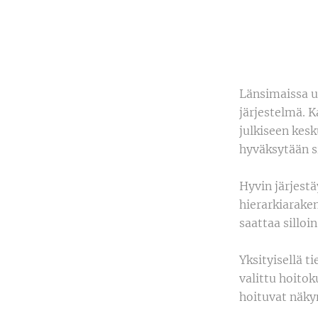
Länsimaissa u
järjestelmä. K
julkiseen kes
hyväksytään si
Hyvin järjest
hierarkiarake
saattaa silloi
Yksityisellä t
valittu hoito
hoituvat näky