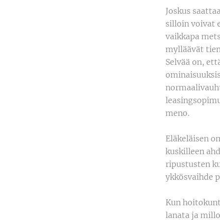
Joskus saattaa
silloin voivat 
vaikkapa mets
mylläävät tien
Selvää on, et
ominaisuuksist
normaalivauhti
leasingsopimu
meno.
Eläkeläisen o
kuskilleen ahd
ripustusten k
ykkösvaihde p
Kun hoitokunt
lanata ja mill