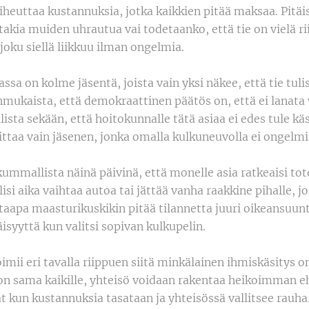
heuttaa kustannuksia, jotka kaikkien pitää maksaa. Pitäis
takia muiden uhrautua vai todetaanko, että tie on vielä ri
oku siellä liikkuu ilman ongelmia.
ssa on kolme jäsentä, joista vain yksi näkee, että tie tulis
ukaista, että demokraattinen päätös on, että ei lanata vi
sta sekään, että hoitokunnalle tätä asiaa ei edes tule käs
oittaa vain jäsenen, jonka omalla kulkuneuvolla ei ongelmi
kummallista näinä päivinä, että monelle asia ratkeaisi tot
isi aika vaihtaa autoa tai jättää vanha raakkine pihalle, jo
taapa maasturikuskikin pitää tilannetta juuri oikeansuunt
isyyttä kun valitsi sopivan kulkupelin.
mii eri tavalla riippuen siitä minkälainen ihmiskäsitys on
on sama kaikille, yhteisö voidaan rakentaa heikoimman ehd
t kun kustannuksia tasataan ja yhteisössä vallitsee rauha