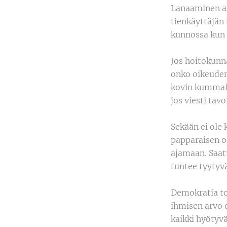
Lanaaminen ai
tienkäyttäjän 
kunnossa kun j
Jos hoitokunna
onko oikeudenm
kovin kummalli
jos viesti tav
Sekään ei ole 
papparaisen ol
ajamaan. Saat
tuntee tyytyvä
Demokratia toi
ihmisen arvo 
kaikki hyötyvä