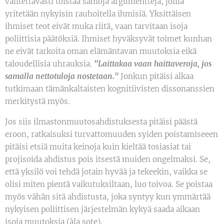
valitettavasti toistaa samoja argumentteja, joilla
yritetään nykyisin rauhoitella ihmisiä. Yksittäisen
ihmiset teot eivät muka riitä, vaan tarvitaan isoja
poliittisia päätöksiä. Ihmiset hyväksyvät toimet kunhan
ne eivät tarkoita oman elämäntavan muutoksia eikä
taloudellisia uhrauksia.
"Laittakaa vaan haittaveroja, jos
samalla nettotuloja nostetaan."
Jonkun pitäisi alkaa
tutkimaan tämänkaltaisten kognitiivisten dissonanssien
merkitystä myös.
Jos siis ilmastonmuutosahdistuksesta pitäisi päästä
eroon, ratkaisuksi turvattomuuden syiden poistamiseeen
pitäisi etsiä muita keinoja kuin kieltää tosiasiat tai
projisoida ahdistus pois itsestä muiden ongelmaksi. Se,
että yksilö voi tehdä jotain hyvää ja tekeekin, vaikka se
olisi miten pientä vaikutuksiltaan, luo toivoa. Se poistaa
myös vähän sitä ahdistusta, joka syntyy kun ymmärtää
nykyisen poliittisen järjestelmän kykyä saada aikaan
isoja muutoksia (àla sote).