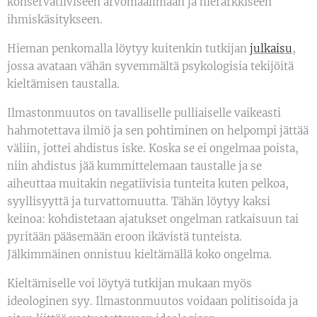
konservatiiviseen arvomaailmaan ja hierarkkiseen
ihmiskäsitykseen.
Hieman penkomalla löytyy kuitenkin tutkijan
julkaisu
,
jossa avataan vähän syvemmältä psykologisia tekijöitä
kieltämisen taustalla.
Ilmastonmuutos on tavalliselle pulliaiselle vaikeasti
hahmotettava ilmiö ja sen pohtiminen on helpompi jättää
väliin, jottei ahdistus iske. Koska se ei ongelmaa poista,
niin ahdistus jää kummittelemaan taustalle ja se
aiheuttaa muitakin negatiivisia tunteita kuten pelkoa,
syyllisyyttä ja turvattomuutta. Tähän löytyy kaksi
keinoa: kohdistetaan ajatukset ongelman ratkaisuun tai
pyritään pääsemään eroon ikävistä tunteista.
Jälkimmäinen onnistuu kieltämällä koko ongelma.
Kieltämiselle voi löytyä tutkijan mukaan myös
ideologinen syy. Ilmastonmuutos voidaan politisoida ja