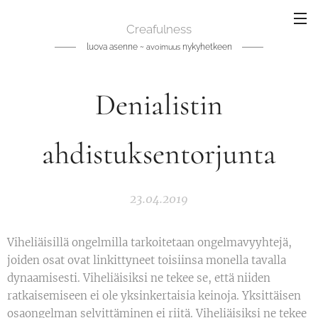
Creafulness
luova asenne ~
nykyhetkeen
avoimuus
Denialistin
ahdistuksentorjunta
23.04.2019
Viheliäisillä ongelmilla tarkoitetaan ongelmavyyhtejä,
joiden osat ovat linkittyneet toisiinsa monella tavalla
dynaamisesti. Viheliäisiksi ne tekee se, että niiden
ratkaisemiseen ei ole yksinkertaisia keinoja. Yksittäisen
osaongelman selvittäminen ei riitä. Viheliäisiksi ne tekee