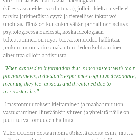
siten liittää vastustettavaan ideologiaan
(vihervassareiden vouhutusta), jolloin kieltämiselle ei
tarvita järkiperäistä syytä ja tieteelliset faktat voi
unohtaa. Tämä on kuitenkin vähän pinnallinen selitys
psykologisessa mielessä, koska ideologiaan
tukeutuminen on myös turvattomuuden hallintaa.
Jonkun muun kuin omaksutun tiedon kohtaaminen
aiheuttaa silloin ahdistusta.
"
When exposed to information that is inconsistent with their
previous views, individuals experience cognitive dissonance,
meaning they feel anxious and threatened due to
inconsistencies."
Ilmastonmuutoksen kieltäminen ja maahanmuuton
vastustaminen liitetäänkin yhteen ja yhteistä näille on
juuri turvattomuuden hallinta.
YLEn uutinen nostaa monia tärkeitä asioita esiin, mutta