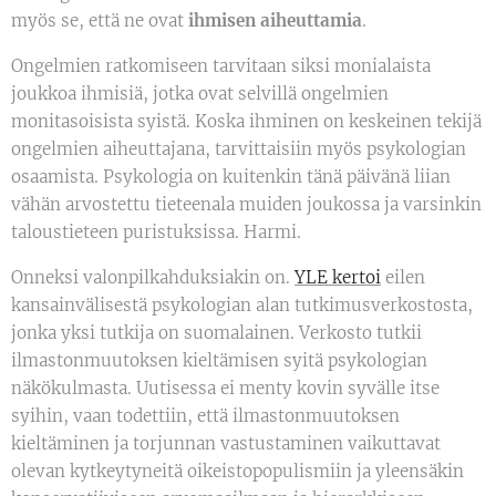
myös se, että ne ovat
ihmisen aiheuttamia
.
Ongelmien ratkomiseen tarvitaan siksi monialaista
joukkoa ihmisiä, jotka ovat selvillä ongelmien
monitasoisista syistä. Koska ihminen on keskeinen tekijä
ongelmien aiheuttajana, tarvittaisiin myös psykologian
osaamista. Psykologia on kuitenkin tänä päivänä liian
vähän arvostettu tieteenala muiden joukossa ja varsinkin
taloustieteen puristuksissa. Harmi.
Onneksi valonpilkahduksiakin on.
YLE kertoi
eilen
kansainvälisestä psykologian alan tutkimusverkostosta,
jonka yksi tutkija on suomalainen. Verkosto tutkii
ilmastonmuutoksen kieltämisen syitä psykologian
näkökulmasta. Uutisessa ei menty kovin syvälle itse
syihin, vaan todettiin, että ilmastonmuutoksen
kieltäminen ja torjunnan vastustaminen vaikuttavat
olevan kytkeytyneitä oikeistopopulismiin ja yleensäkin