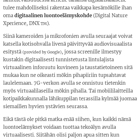
tulee mahdolliseksi rakentaa vaikkapa kesämökille ihan
oma
digitaalinen luontoelämyskohde
(Digital Nature
Xperience, DNX
).
TM
Siinä kameroiden ja mikrofonien avulla seuraajat voivat
katsella kotisohvalla livenä päivittyvää audiovisuaalista
esitystä
, jossa screenille ilmestyy
(provided by Google)
kustakin digitaalisesti tunnistetusta lintulajista
virtuaalinen inforuutu kuvineen ja taustatietoineen sitä
mukaa kun ne oikeasti mökin pihapiiriin tupsahtavat
laulelemaan. 7G-verkon avulla se onnistuu tietenkin
myös virtuaalilaseilla mökin pihalla. Tai mobiililaitteilla
kotipaikkakunnalla lähikuppilan terassilla kylmää juomaa
siemaillen hyvien ystävien seurassa.
Eikä tästä ole pitkä matka enää siihen, kun kaikki nämä
luontoelämykset voidaan tuottaa tekoälyn avulla
virtuaalisesti. Siitähän olisi paljon apua sitten kun