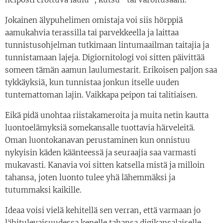
Jokainen älypuhelimen omistaja voi siis hörppiä
aamukahvia terassilla tai parvekkeella ja laittaa
tunnistusohjelman tutkimaan lintumaailman taitajia ja
tunnistamaan lajeja. Digiornitologi voi sitten päivittää
someen tämän aamun laulumestarit. Erikoisen paljon saa
tykkäyksiä, kun tunnistaa jonkun itselle uuden
tuntemattoman lajin. Vaikkapa peipon tai talitiaisen.
Eikä pidä unohtaa riistakameroita ja muita netin kautta
luontoelämyksiä somekansalle tuottavia härveleitä.
Oman luontokanavan perustaminen kun onnistuu
nykyisin käden käänteessä ja seuraajia saa varmasti
mukavasti. Kanavia voi sitten katsella mistä ja milloin
tahansa, joten luonto tulee yhä lähemmäksi ja
tutummaksi kaikille.
Ideaa voisi vielä kehitellä sen verran, että varmaan jo
lähitulevaisuudessa kenelle tahansa digikansalaiselle