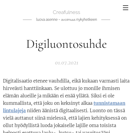
Creafulness
luova asenne ~
nykyhetkeen
avoimuus
Digiluontosuhde
01.07.2021
Digitalisaatio etenee vauhdilla, eikä kukaan varmasti laita
hirveästi hanttiinkaan. Se ulottuu jo monille ihmisen
elämän alueille ja mikään ei enää yllätä. Siksi ei ole
kummallista, että joku on keksinyt alkaa
tunnistamaan
lintulajeja
niiden äänistä digitaalisesti. Luonto on tässä
vielä auttanut siinä mielessä, että lajien kehityksessä on
ollut hyödyllistä luoda jokaiselle lajille oma toisista
helposti erottuva laulu-, kutsu- tai varoitusääni.