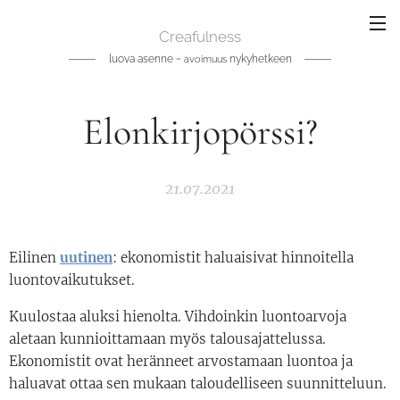
Creafulness
luova asenne ~
nykyhetkeen
avoimuus
Elonkirjopörssi?
21.07.2021
Eilinen
uutinen
: ekonomistit haluaisivat hinnoitella
luontovaikutukset.
Kuulostaa aluksi hienolta. Vihdoinkin luontoarvoja
aletaan kunnioittamaan myös talousajattelussa.
Ekonomistit ovat heränneet arvostamaan luontoa ja
haluavat ottaa sen mukaan taloudelliseen suunnitteluun.