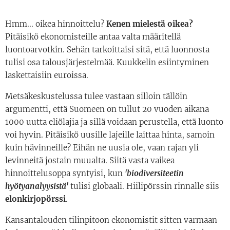
Hmm... oikea hinnoittelu?
Kenen mielestä oikea?
Pitäisikö ekonomisteille antaa valta määritellä
luontoarvotkin. Sehän tarkoittaisi sitä, että luonnosta
tulisi osa talousjärjestelmää. Kuukkelin esiintyminen
laskettaisiin euroissa.
Metsäkeskustelussa tulee vastaan silloin tällöin
argumentti, että Suomeen on tullut 20 vuoden aikana
1000 uutta eliölajia ja sillä voidaan perustella, että luonto
voi hyvin. Pitäisikö uusille lajeille laittaa hinta, samoin
kuin hävinneille? Eihän ne uusia ole, vaan rajan yli
levinneitä jostain muualta. Siitä vasta vaikea
hinnoittelusoppa syntyisi, kun
'biodiversiteetin
hyötyanalyysistä'
tulisi globaali. Hiilipörssin rinnalle siis
elonkirjopörssi
.
Kansantalouden tilinpitoon ekonomistit sitten varmaan