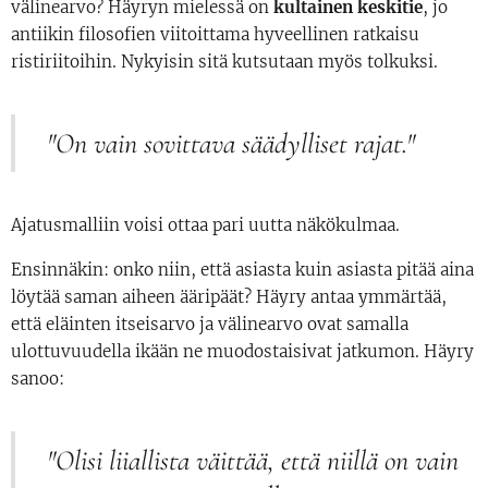
välinearvo? Häyryn mielessä on
kultainen keskitie
, jo
antiikin filosofien viitoittama hyveellinen ratkaisu
ristiriitoihin. Nykyisin sitä kutsutaan myös tolkuksi.
"On vain sovittava säädylliset rajat."
Ajatusmalliin voisi ottaa pari uutta näkökulmaa.
Ensinnäkin: onko niin, että asiasta kuin asiasta pitää aina
löytää saman aiheen ääripäät? Häyry antaa ymmärtää,
että eläinten itseisarvo ja välinearvo ovat samalla
ulottuvuudella ikään ne muodostaisivat jatkumon. Häyry
sanoo:
"Olisi liiallista väittää, että niillä on vain