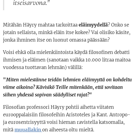
itseisarvona."
Mitähän Häyry mahtaa tarkoittaa
eläimyydellä
? Onko se
jotain sellaista, minkä eläin itse kokee? Vai olisiko käsite,
jonka ihminen itse on luonut omassa päässään?
Voisi ehkä olla mielenkiintoista käydä filosofinen debatti
ihmisen ja eläimen (sanotaan vaikka 10.000 litraa maitoa
vuodessa tuottavan lehmän) välillä:
"
Miten mielestänne teidän lehmien eläimyyttä on kohdeltu
viime aikoina? Kävisikö Teille mitenkään, että sovitaan
siihen
yhdessä sopivan säädylliset rajat?"
Filosofian professori Häyry pohtii aihetta viitaten
eurooppalaisiin filosofeihin Aristoteles ja Kant. Antropo-
ja eurosentrisyyttä voisi hieman ravistella katsomalla,
mitä
muuallakin
on aiheesta oltu mieltä.