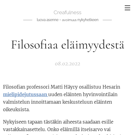
Creafulness
luova asenne ~
nykyhetkeen
avoimuus
Filosofiaa eläimyydestä
08.02.2022
Filosofian professori Matti Häyry osallistuu Hesarin
mielipidejutussaan
uuden eläinten hyvinvointilain
valmistelun innoittamaan keskusteluun eläinten
oikeuksista.
Nykyiseen tapaan tästäkin aiheesta saadaan esille
vastakkainasettelu. Onko eläimillä itseisarvo vai