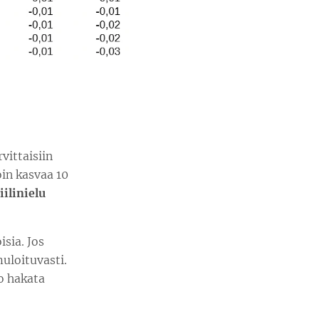
vittaisiin
in kasvaa 10
iilinielu
isia. Jos
uloituvasti.
ko hakata