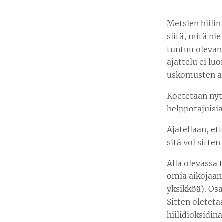
Metsien hiili
siitä, mitä ni
tuntuu olevan
ajattelu ei l
uskomusten av
Koetetaan nyt
helppotajuisi
Ajatellaan, et
sitä voi sitt
Alla olevassa 
omia aikojaan.
yksikköä). Osa
Sitten oletet
hiilidioksidin