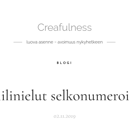
Creafulness
luova asenne ~
nykyhetkeen
avoimuus
BLOGI
ilinielut selkonumero
02.11.2019