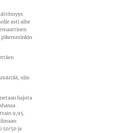
ämättömyys
olle asti aihe
temaattinen
an pikemminkin
yttäen
mmärtää, niin
nnetaan hajota
tahansa
ttain 9,95.
 ilmaan
i 50/50 ja