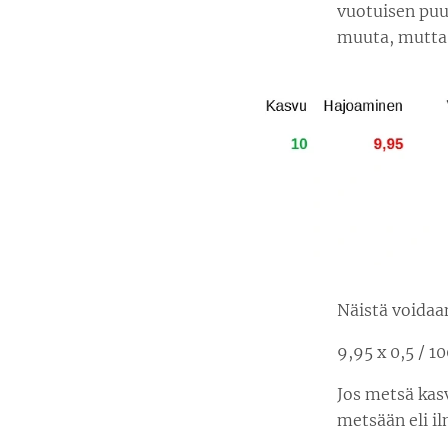
vuotuisen puu
muuta, mutta e
Näistä voidaa
9,95 x 0,5 / 1
Jos metsä kas
metsään eli il