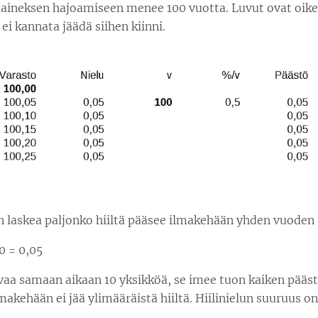
aineksen hajoamiseen menee 100 vuotta. Luvut ovat oikea
i kannata jäädä siihen kiinni.
n laskea paljonko hiiltä pääsee ilmakehään yhden vuoden 
00 = 0,05
vaa samaan aikaan 10 yksikköä, se imee tuon kaiken pääst
makehään ei jää ylimääräistä hiiltä. Hiilinielun suuruus on