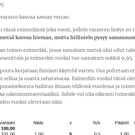
05
livarasto kasvaa saman verran.
n tässä esimerkissä joka vuosi, jolloin varaston lisäys on t
metsä kasvaa hieman, mutta hiilinielu pysyy samansuu
an toinen esimerkki, jossa samainen metsä olisi ollut tal
 vuosittain ja esimerkin vuoksi tuo samainen määrä 9,95.
 puuta korjataan ihmisen käyttöä varten. Osa poltetaan e
 sellua ja osasta sahatavaraa. Esimerkin vuoksi tässä ole
puuaineksesta haihtuu ilmaan viidessä vuodessa ja toinen
ka rakennusmateriaaliksi. Suhde voi olla oikeasti toinenk
uden vuoksi oletetaan näin.