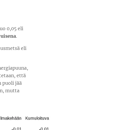
uo 0,05 eli
ruisena
.
ousmetsä eli
nergiapuuna,
tetaan, että
 puoli jää
in, mutta