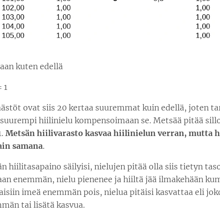
taan kuten edellä
= 1
ästöt ovat siis 20 kertaa suuremmat kuin edellä, joten tar
suurempi hiilinielu kompensoimaan se. Metsää pitää sillo
1.
Metsän hiilivarasto kasvaa hiilinielun verran, mutta h
tain samana
.
 hiilitasapaino säilyisi, nielujen pitää olla siis tietyn taso
an enemmän, nielu pienenee ja hiiltä jää ilmakehään kum
taisiin imeä enemmän pois, nielua pitäisi kasvattaa eli jo
än tai lisätä kasvua.