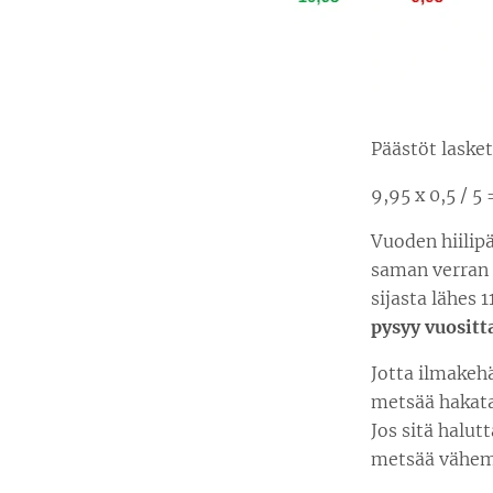
Päästöt laske
9,95 x 0,5 / 5 
Vuoden hiilipä
saman verran 
sijasta lähes 1
pysyy vuosit
Jotta ilmakehän
metsää hakata
Jos sitä halut
metsää vähemm