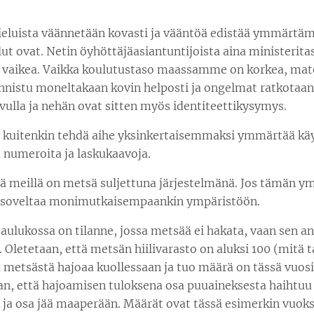
nieluista väännetään kovasti ja vääntöä edistää ymmärt
elut ovat. Netin öyhöttäjäasiantuntijoista aina ministeritas
 vaikea. Vaikka koulutustaso maassamme on korkea, ma
uonnistu moneltakaan kovin helposti ja ongelmat ratkota
ulla ja nehän ovat sitten myös identiteettikysymys.
 kuitenkin tehdä aihe yksinkertaisemmaksi ymmärtää kä
a numeroita ja laskukaavoja.
tä meillä on metsä suljettuna järjestelmänä. Jos tämän y
en soveltaa monimutkaisempaankin ympäristöön.
taulukossa on tilanne, jossa metsää ei hakata, vaan sen a
 Oletetaan, että metsän hiilivarasto on aluksi 100 (mitä 
 metsästä hajoaa kuollessaan ja tuo määrä on tässä vuosi
aan, että hajoamisen tuloksena osa puuaineksesta haihtuu
a ja osa jää maaperään. Määrät ovat tässä esimerkin vuoks