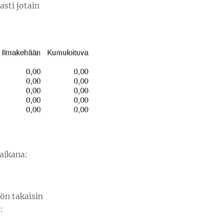
sti jotain
aikana:
ön takaisin
: