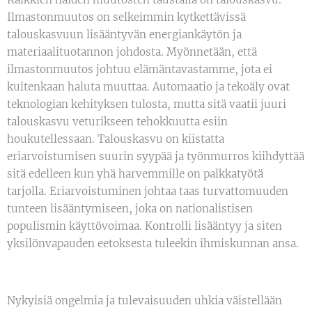
Ilmastonmuutos on selkeimmin kytkettävissä
talouskasvuun lisääntyvän energiankäytön ja
materiaalituotannon johdosta. Myönnetään, että
ilmastonmuutos johtuu elämäntavastamme, jota ei
kuitenkaan haluta muuttaa. Automaatio ja tekoäly ovat
teknologian kehityksen tulosta, mutta sitä vaatii juuri
talouskasvu veturikseen tehokkuutta esiin
houkutellessaan. Talouskasvu on kiistatta
eriarvoistumisen suurin syypää ja työnmurros kiihdyttää
sitä edelleen kun yhä harvemmille on palkkatyötä
tarjolla. Eriarvoistuminen johtaa taas turvattomuuden
tunteen lisääntymiseen, joka on nationalistisen
populismin käyttövoimaa. Kontrolli lisääntyy ja siten
yksilönvapauden eetoksesta tuleekin ihmiskunnan ansa.
Nykyisiä ongelmia ja tulevaisuuden uhkia väistellään