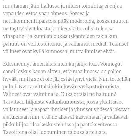
muutaman jätin hallussa ja niiden toimintaa ei ohjaa
vapauden eetos vaan ahneus. Somea ja
nettikommenttipalstoja pitää moderoida, koska muuten
ne täyttyisivät loasta ja oikeuslaitos olisi tukossa
vihapuhe- ja kunnianloukkauskanteiden takia kun
pahuus on verkostoitunut ja vallannut mediat. Tekniset
välineet ovat kyllä kunnossa, mutta ihmiset eivät.
Edesmennyt amerikkalainen kirjailija Kurt Vonnegut
sanoi joskus kauan sitten, että maailmassa on paljon
hyvää, mutta se ei ole järjestäytynyt vielä. Niin totta hän
puhui. Nyt tarvittaisiinkin
hyvän verkostoitumista
.
Välineet ovat valmiina jo. Kuka ottaisi ne haltuun?
Tarvitaan
hiljaista vallankumousta
, jossa yksittäiset
valistuneet ja vapaat ihmiset ja yhteisöt yhdessä jakavat
ajatuksiaan niin, että ne alkavat kasvamaan ja valtaavat
pikkuhiljaa tilaa keskusteluissa ja päätöksenteossa.
Tavoittena olisi luopuminen talousajattelusta.