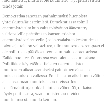
huomautettu, mutta ei ole kuunneltu. Nyt pitäisi sitten
tehdä jotain.
Demokratiaa sanotaan parhaimmaksi huonoista
yhteiskuntajärjestelmistä. Demokratiassa toimii
enemmistövalta kun valtaapitävät on äänestetty
valtiopäiville päättämään kansan asioista
enemmistöperiaatteella. Jos kansalaisten keskuudessa
talousajattelu on valtavirtaa, niin muutosta parempaan ei
ole poliittisen päätöksenteon suunnalta odotettavissa.
Kaikki puolueet Suomessa ovat talouskasvun takana.
Politiikkaa käytetään erilaisten rakenteellisten
muutosten aikaansaamiseksi painottuen aina sen
mukaan kuka on vallassa. Politiikka on aika huono väline
aikaansaamaan muutoksia asenteissa. Jos
edellämainittuja uhkia halutaan vähentää, ratkaisu ei
löydy politiikasta, vaan ihmisten asenteiden
muuttamisesta muilla keinoin.