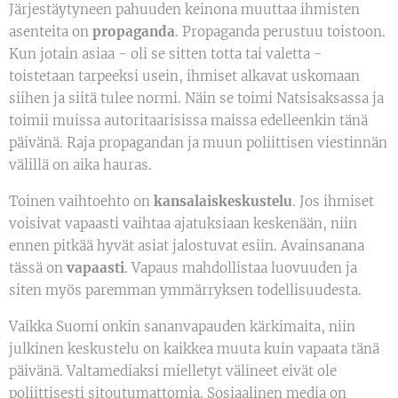
Järjestäytyneen pahuuden keinona muuttaa ihmisten
asenteita on
propaganda
. Propaganda perustuu toistoon.
Kun jotain asiaa - oli se sitten totta tai valetta -
toistetaan tarpeeksi usein, ihmiset alkavat uskomaan
siihen ja siitä tulee normi. Näin se toimi Natsisaksassa ja
toimii muissa autoritaarisissa maissa edelleenkin tänä
päivänä. Raja propagandan ja muun poliittisen viestinnän
välillä on aika hauras.
Toinen vaihtoehto on
kansalaiskeskustelu
. Jos ihmiset
voisivat vapaasti vaihtaa ajatuksiaan keskenään, niin
ennen pitkää hyvät asiat jalostuvat esiin. Avainsanana
tässä on
vapaasti
. Vapaus mahdollistaa luovuuden ja
siten myös paremman ymmärryksen todellisuudesta.
Vaikka Suomi onkin sananvapauden kärkimaita, niin
julkinen keskustelu on kaikkea muuta kuin vapaata tänä
päivänä. Valtamediaksi mielletyt välineet eivät ole
poliittisesti sitoutumattomia. Sosiaalinen media on