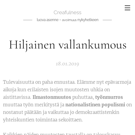
Creafulness
luova asenne ~
nykyhetkeen
avoimuus
Hiljainen vallankumous
18.01.2019
Tulevaisuutta on paha ennustaa. Elämme nyt epävarmoja
aikoja kun erilaisten isojen muutosten uhkia on
aistittavissa.
Ilmastonmuutos
puhuttaa,
työnmurros
muuttaa työn merkitystä ja
nationalistinen populismi
on
nostanut päätään ja vaikuttaa jo demokraattistenkin
yhteiskuntien toimintaa sekoittaen.
Kaikkien näiden muutosten taustalla on talouskasvu.