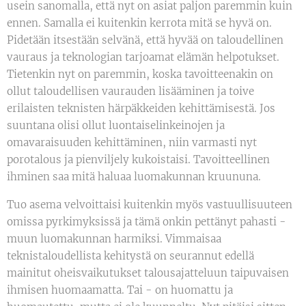
usein sanomalla, että nyt on asiat paljon paremmin kuin
ennen. Samalla ei kuitenkin kerrota mitä se hyvä on.
Pidetään itsestään selvänä, että hyvää on taloudellinen
vauraus ja teknologian tarjoamat elämän helpotukset.
Tietenkin nyt on paremmin, koska tavoitteenakin on
ollut taloudellisen vaurauden lisääminen ja toive
erilaisten teknisten härpäkkeiden kehittämisestä. Jos
suuntana olisi ollut luontaiselinkeinojen ja
omavaraisuuden kehittäminen, niin varmasti nyt
porotalous ja pienviljely kukoistaisi. Tavoitteellinen
ihminen saa mitä haluaa luomakunnan kruununa.
Tuo asema velvoittaisi kuitenkin myös vastuullisuuteen
omissa pyrkimyksissä ja tämä onkin pettänyt pahasti -
muun luomakunnan harmiksi. Vimmaisaa
teknistaloudellista kehitystä on seurannut edellä
mainitut oheisvaikutukset talousajatteluun taipuvaisen
ihmisen huomaamatta. Tai - on huomattu ja