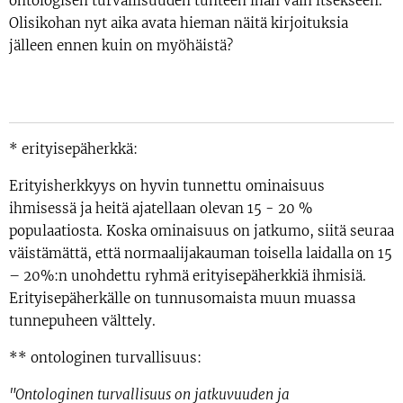
ontologisen turvallisuuden tunteen ihan vain itsekseen.
Olisikohan nyt aika avata hieman näitä kirjoituksia
jälleen ennen kuin on myöhäistä?
* erityisepäherkkä:
Erityisherkkyys on hyvin tunnettu ominaisuus
ihmisessä ja heitä ajatellaan olevan 15 - 20 %
populaatiosta. Koska ominaisuus on jatkumo, siitä seuraa
väistämättä, että normaalijakauman toisella laidalla on 15
– 20%:n unohdettu ryhmä erityisepäherkkiä ihmisiä.
Erityisepäherkälle on tunnusomaista muun muassa
tunnepuheen välttely.
** ontologinen turvallisuus:
"Ontologinen turvallisuus on jatkuvuuden ja