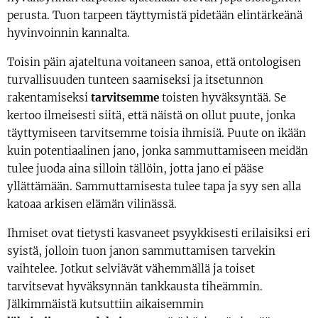
perusta. Tuon tarpeen täyttymistä pidetään elintärkeänä
hyvinvoinnin kannalta.
Toisin päin ajateltuna voitaneen sanoa, että ontologisen
turvallisuuden tunteen saamiseksi ja itsetunnon
rakentamiseksi
tarvitsemme
toisten hyväksyntää. Se
kertoo ilmeisesti siitä, että näistä on ollut puute, jonka
täyttymiseen tarvitsemme toisia ihmisiä. Puute on ikään
kuin potentiaalinen jano, jonka sammuttamiseen meidän
tulee juoda aina silloin tällöin, jotta jano ei pääse
yllättämään. Sammuttamisesta tulee tapa ja syy sen alla
katoaa arkisen elämän vilinässä.
Ihmiset ovat tietysti kasvaneet psyykkisesti erilaisiksi eri
syistä, jolloin tuon janon sammuttamisen tarvekin
vaihtelee. Jotkut selviävät vähemmällä ja toiset
tarvitsevat hyväksynnän tankkausta tiheämmin.
Jälkimmäistä kutsuttiin aikaisemmin