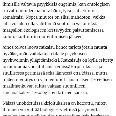
ihmisille valtavia psyykkisiä ongelmia, kun ontologisen
turvattomuuden hallinta häiriytyisi ja itsetunto
romahtaisi. Nopea muutos on siksi mahdoton, vaikka
sillä voisikin olla välittömiä suotuisia vaikutuksia
maapallon ekologiseen kestävyyden palauttamisessa
kulutuskulttuurin murentumisen jälkeen.
Ainoa toivoa luova ratkaisu lienee tarjota jotain
muuta
hyväksynnän vaihdannan tilalle psyykkisen
hyvinvoinnin ylläpitämiseksi. Ratkaisuja on kyllä esitetty
jo muutamia vuosituhansia eräissä kirjoituksissa ja
suullisessa perimässä sekä lännessä että idässä, mutta
niiden merkitys on vaimentunut länsimaisen tieteellisen
maailmankuvan tultua valtaan suunnilleen
samanaikaisesti ekologisten kriisien kanssa.
Näissä unohdetuissa kirjoituksissa on kerrottu, miten
ihminen voi ylittää biologiset viettinsä ja synnyttää