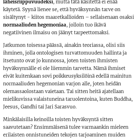
läheisriipp
uvuude
ksi
, mutta tätä käsitettä ei enää
käytetä. Syynä lienee se, että hyväksynnän tarve on
sisältynyt - kiitos maaretkallioiden – sellaisenaan osaksi
normaaliuden hegemoniaa
, jolloin tuo ikävä
negatiivinen ilmaisu on jäänyt tarpeettomaksi.
Jatkumon toisessa päässä, ainakin teoriassa, olisi siis
ihminen, jolla ontologisen turvattomuuden hallinta ja
itsetunto ovat jo kunnossa, joten toisten ihmisten
hyväksynnälle ei ole liiemmin tarvetta. Nämä ihmiset
eivät kuitenkaan sovi poikkeusyksilöinä edellä mainitun
normaaliuden hegemonian varjon alle, joten heidän
olemassaolostaan vaietaan. Tai sitten heitä ajatellaan
mielikuvissa valaistuneina taruolentoina, kuten Buddha,
Jeesus, Gandhi tai Jari Sarasvuo.
Minkälaisilla keinoilla toisten hyväksyntä sitten
saavutetaan? Ensimmäisenä tulee varmaankin mieleen
erilaisten onnistuneiden tekojen tarjoaminen muiden