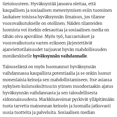
tietoisuuteen. Hyväksyntää janoava olettaa, että
kaupallisen ja sosiaalisen menestymisen esiin tuominen
laukaisee toisissa hyväksynnän ilmaisun, jos tilanne
vuorovaikutukselle on otollinen. Näiden tilanteiden
luomista voi itsekin edesauttaa ja sosiaalinen media on
tähän oiva apuväline. Myös työ, harrastukset ja
vuorovaikutusta varten erikseen järjestettävät
ajanviettotilaisuudet tarjoavat hyvän mahdollisuuden
monikeskiselle
hyväksynnän vaihd
anna
lle
.
Talouselämä on myös huomannut hyväksynnän
vaihdannassa kaupallista potentiaalia ja se onkin luonut
monenlaisia keinoja sen mahdollistamiseen. Itse asiassa
nykyisen kulutuskulttuurin ytimen muodostaakin ajatus
hyväksynnän vaihdannasta ja sen taloudellisesta
sidonnaisuudesta. Markkinavoimat pyrkivät ylläpitämään
tuota tarvetta mainonnan keinoin ja luomalla jatkuvasti
uusia tuotteita ja palveluita. Sosiaalisen median