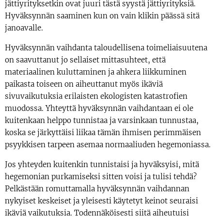
jättiyrityksetkin ovat juuri tästä syystä jättiyrityksiä.
Hyväksynnän saaminen kun on vain klikin päässä sitä
janoavalle.
Hyväksynnän vaihdanta taloudellisena toimeliaisuutena
on saavuttanut jo sellaiset mittasuhteet, että
materiaalinen kuluttaminen ja ahkera liikkuminen
paikasta toiseen on aiheuttanut myös ikäviä
sivuvaikutuksia erilaisten ekologisten katastrofien
muodossa. Yhteyttä hyväksynnän vaihdantaan ei ole
kuitenkaan helppo tunnistaa ja varsinkaan tunnustaa,
koska se järkyttäisi liikaa tämän ihmisen perimmäisen
psyykkisen tarpeen
asemaa normaaliuden
hegemoniassa.
Jos yhteyden kuitenkin tunnistaisi ja hyväksyisi, mitä
hegemonian purkamiseksi sitten voisi ja tulisi tehdä?
Pelkästään romuttamalla hyväksynnän vaihdannan
nykyiset keskeiset ja yleisesti käytetyt keinot seuraisi
ikäviä vaikutuksia. Todennäköisesti siitä aiheutuisi