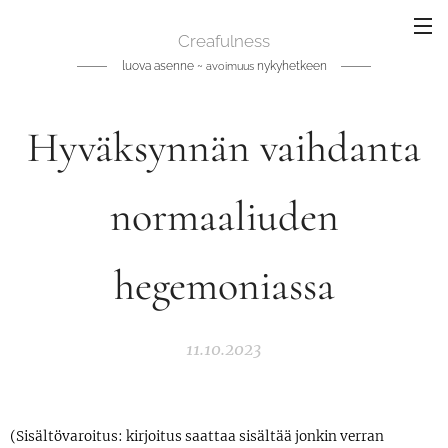
Creafulness
luova asenne ~
nykyhetkeen
avoimuus
Hyväksynnän vaihdanta
normaaliuden
hegemoniassa
11.10.2023
(Sisältövaroitus: kirjoitus saattaa sisältää jonkin verran