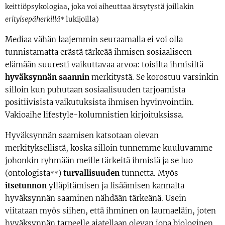
keittiöpsykologiaa, joka voi aiheuttaa ärsytystä joillakin
erityisepäherkillä
lukijoilla)
*
Mediaa vähän laajemmin seuraamalla ei voi olla
tunnistamatta erästä tärkeää ihmisen sosiaaliseen
elämään suuresti vaikuttavaa arvoa: toisilta ihmisiltä
hyväksynnän saannin
merkitystä. Se korostuu varsinkin
silloin kun puhutaan sosiaalisuuden tarjoamista
positiivisista vaikutuksista ihmisen hyvinvointiin.
Vakioaihe lifestyle-kolumnistien kirjoituksissa.
Hyväksynnän saamisen katsotaan olevan
merkityksellistä, koska silloin tunnemme kuuluvamme
johonkin ryhmään meille tärkeitä ihmisiä ja se luo
(ontologista
)
turvallisuuden
tunnetta. Myös
**
itsetunnon
ylläpitämisen ja lisäämisen kannalta
hyväksynnän saaminen nähdään tärkeänä. Usein
viitataan myös siihen, että ihminen on laumaeläin, joten
hyväksynnän tarpeelle ajatellaan olevan jopa biologinen