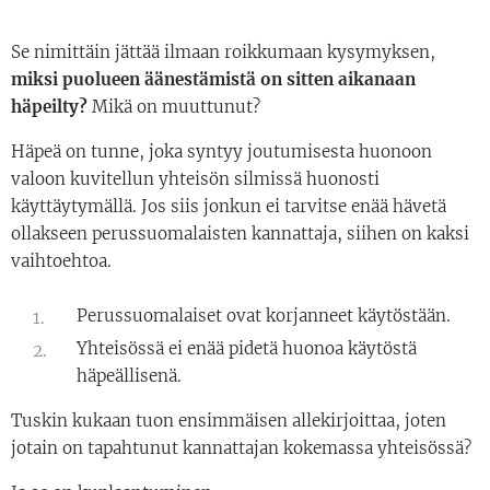
Se nimittäin jättää ilmaan roikkumaan kysymyksen,
miksi puolueen äänestämistä on sitten aikanaan
häpeilty?
Mikä on muuttunut?
Häpeä on tunne, joka syntyy joutumisesta huonoon
valoon kuvitellun yhteisön silmissä huonosti
käyttäytymällä. Jos siis jonkun ei tarvitse enää hävetä
ollakseen perussuomalaisten kannattaja, siihen on kaksi
vaihtoehtoa.
Perussuomalaiset ovat korjanneet käytöstään.
Yhteisössä ei enää pidetä huonoa käytöstä
häpeällisenä.
Tuskin kukaan tuon ensimmäisen allekirjoittaa, joten
jotain on tapahtunut kannattajan kokemassa yhteisössä?