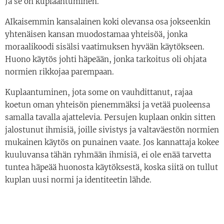
Ja se on kuplaantuminen.
AIkaisemmin kansalainen koki olevansa osa jokseenkin
yhtenäisen kansan muodostamaa yhteisöä, jonka
moraalikoodi sisälsi vaatimuksen hyvään käytökseen.
Huono käytös johti häpeään, jonka tarkoitus oli ohjata
normien rikkojaa parempaan.
Kuplaantuminen, jota some on vauhdittanut, rajaa
koetun oman yhteisön pienemmäksi ja vetää puoleensa
samalla tavalla ajattelevia. Persujen kuplaan onkin sitten
jalostunut ihmisiä, joille sivistys ja valtaväestön normien
mukainen käytös on punainen vaate. Jos kannattaja kokee
kuuluvansa tähän ryhmään ihmisiä, ei ole enää tarvetta
tuntea häpeää huonosta käytöksestä, koska siitä on tullut
kuplan uusi normi ja identiteetin lähde.