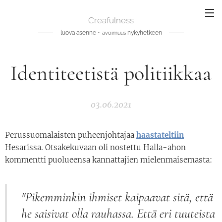
Creafulness
luova asenne ~
nykyhetkeen
avoimuus
Identiteetistä politiikkaa
03.06.2021
Perussuomalaisten puheenjohtajaa
haastateltiin
Hesarissa. Otsakekuvaan oli nostettu Halla-ahon
kommentti puolueensa kannattajien mielenmaisemasta:
"Pikemminkin ihmiset kaipaavat sitä, että
he saisivat olla rauhassa. Että eri tuuteista