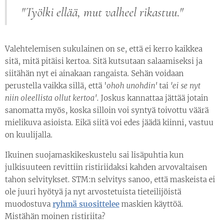
"
Työlki ellää, mut valheel rikastuu."
Valehtelemisen sukulainen on se, että ei kerro kaikkea
sitä, mitä pitäisi kertoa. Sitä kutsutaan salaamiseksi ja
siitähän nyt ei ainakaan rangaista. Sehän voidaan
perustella vaikka sillä, että '
ohoh unohdin'
tai
'ei se nyt
niin oleellista ollut
kertoa
'
. Joskus kannattaa jättää jotain
sanomatta myös, koska silloin voi syntyä toivottu väärä
mielikuva asioista. Eikä siitä voi edes jäädä kiinni, vastuu
on kuulijalla.
Ikuinen suojamaskikeskustelu sai lisäpuhtia kun
julkisuuteen revittiin ristiriidaksi kahden arvovaltaisen
tahon selvitykset. STM:n selvitys sanoo, että maskeista ei
ole juuri hyötyä ja nyt arvostetuista tieteilijöistä
muodostuva
ryhmä suosittelee
maskien käyttöä.
Mistähän moinen ristiriita?