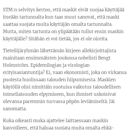
STM:n selvitys kertoo, että maskit eivät suojaa käyttäjää
itseään tartunnalta kun taas muut sanovat, että maski
saattaa suojata muita käyttäjän omalta tartunnalta.
Mutta, miten tartunta on ylipäätään tullut ensin maskin
käyttäjälle? Sitähän ei voi tietää, jos ei ole oireita.
Tieteilijäryhmän lähettämän kirjeen allekirjoittajista
mainitaan ensimmäisten joukossa nobelisti Bengt
Holmström. Epidemilogian ja virologian
erityisasiantuntija? Ei, vaan ekonomisti, joka on virkansa
puolesta huolissaan talouden hiipumisesta. Maskien
käytöllä olisi nimittäin suotuisa vaikutus taloudellisen
toimeliaisuuden elpymiseen, kun ihmiset uskoisivat
olevansa paremmin turvassa pöpön leviämiseltä. Jäi
sanomatta.
Kuka oikeasti muka ajattelee laittaessaan maskin
kasvoilleen, että haluaa suojata muita omalta ehkä-