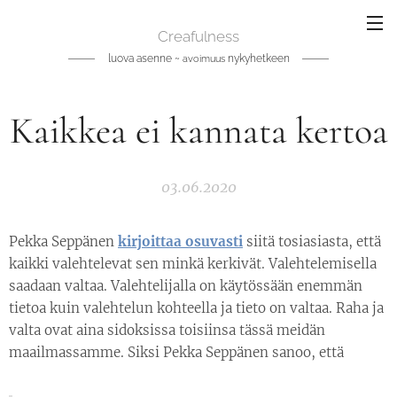
Creafulness
luova asenne ~
nykyhetkeen
avoimuus
Kaikkea ei kannata kertoa
03.06.2020
Pekka Seppänen
kirjoittaa osuvasti
siitä tosiasiasta, että
kaikki valehtelevat sen minkä kerkivät. Valehtelemisella
saadaan valtaa. Valehtelijalla on käytössään enemmän
tietoa kuin valehtelun kohteella ja tieto on valtaa. Raha ja
valta ovat aina sidoksissa toisiinsa tässä meidän
maailmassamme. Siksi Pekka Seppänen sanoo, että