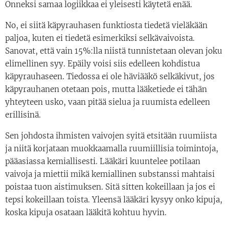
Onneksi samaa logiikkaa ei yleisesti käytetä enää.
No, ei siitä käpyrauhasen funktiosta tiedetä vieläkään
paljoa, kuten ei tiedetä esimerkiksi selkävaivoista.
Sanovat, että vain 15%:lla niistä tunnistetaan olevan joku
elimellinen syy. Epäily voisi siis edelleen kohdistua
käpyrauhaseen. Tiedossa ei ole häviääkö selkäkivut, jos
käpyrauhanen otetaan pois, mutta lääketiede ei tähän
yhteyteen usko, vaan pitää sielua ja ruumista edelleen
erillisinä.
Sen johdosta ihmisten vaivojen syitä etsitään ruumiista
ja niitä korjataan muokkaamalla ruumiillisia toimintoja,
pääasiassa kemiallisesti. Lääkäri kuuntelee potilaan
vaivoja ja miettii mikä kemiallinen substanssi mahtaisi
poistaa tuon aistimuksen. Sitä sitten kokeillaan ja jos ei
tepsi kokeillaan toista. Yleensä lääkäri kysyy onko kipuja,
koska kipuja osataan lääkitä kohtuu hyvin.