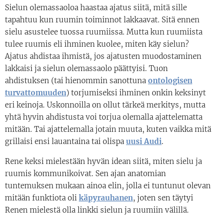
Sielun olemassaoloa haastaa ajatus siitä, mitä sille
tapahtuu kun ruumin toiminnot lakkaavat. Sitä ennen
sielu asustelee tuossa ruumiissa. Mutta kun ruumiista
tulee ruumis eli ihminen kuolee, miten käy sielun?
Ajatus ahdistaa ihmistä, jos ajatusten muodostaminen
lakkaisi ja sielun olemassaolo päättyisi. Tuon
ahdistuksen (tai hienommin sanottuna
ontologisen
turvattomuuden
) torjumiseksi ihminen onkin keksinyt
eri keinoja. Uskonnoilla on ollut tärkeä merkitys, mutta
yhtä hyvin ahdistusta voi torjua olemalla ajattelematta
mitään. Tai ajattelemalla jotain muuta, kuten vaikka mitä
grillaisi ensi lauantaina tai olispa
uusi Audi
.
Rene keksi mielestään hyvän idean siitä, miten sielu ja
ruumis kommunikoivat. Sen ajan anatomian
tuntemuksen mukaan ainoa elin, jolla ei tuntunut olevan
mitään funktiota oli
käpyrauhanen
, joten sen täytyi
Renen mielestä olla linkki sielun ja ruumiin välillä.