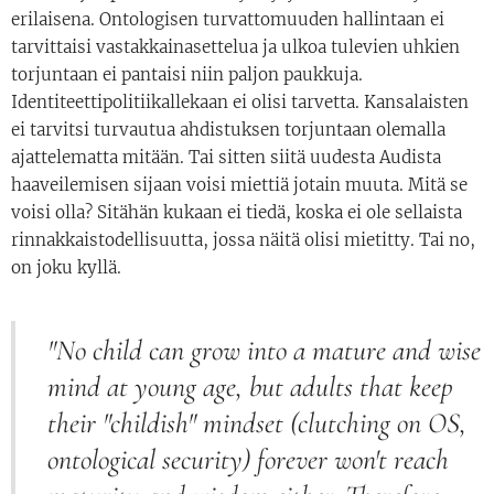
erilaisena. Ontologisen turvattomuuden hallintaan ei
tarvittaisi vastakkainasettelua ja ulkoa tulevien uhkien
torjuntaan ei pantaisi niin paljon paukkuja.
Identiteettipolitiikallekaan ei olisi tarvetta. Kansalaisten
ei tarvitsi turvautua ahdistuksen torjuntaan olemalla
ajattelematta mitään. Tai sitten siitä uudesta Audista
haaveilemisen sijaan voisi miettiä jotain muuta. Mitä se
voisi olla? Sitähän kukaan ei tiedä, koska ei ole sellaista
rinnakkaistodellisuutta, jossa näitä olisi mietitty. Tai no,
on joku kyllä.
"No child can grow into a mature and wise
mind at young age, but adults that keep
their "childish" mindset (clutching on OS,
ontological security) forever won't reach