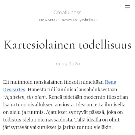
Creafulness
luova asenne ~
nykyhetkeen
avoimuus
Kartesiolainen todellisuus
19.09.2020
Eli muinnoin ranskalainen filosofi nimeltään
Rene
Descartes
. Hänestä tuli kuuluisa lausahduksestaan
"Ajattelen, siis olen"
. Reneä pidetään modernin filosofian
isänä tuon oivalluksen ansiosta. Idea on, että ihmisellä
on sielu ja ruumis. Ajatukset syntyvät päässä, joka on
todistus sielun olemassaolosta. Tällä idealla on ollut
järisyttävät vaikutukset ja järinä tuntuu vieläkin.