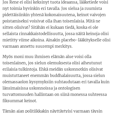
Jos Rene ei olisi keksinyt tuota ideaansa, lääketiede voisi
nyt toimia hyvinkin eri tavalla. Jos sielua ja ruumista
pidettäisiinkin yhtenä kokonaisuutena, keinot vaivojen
poistamiseksi voisivat olla ihan toisenlaisia. Mitä ne
sitten olisivat? Sitähän ei kukaan tiedä, koska ei ole
sellaista rinnakkaistodellisuutta, jossa näitä keinoja olisi
mietitty viime aikoina. Ainakin placebo-lääkitykselle olisi
varmaan annettu suurempi merkitys.
Myös moni muu ihmisen elämän alue voisi olla
toisenlainen, jos sielun olemuksesta olisi aiheutunut
erilaisia tulkintoja. Ehkä meidän uskonnotkin olisivat
muistuttaneet enemmän buddhalaisuutta, jossa sielun
olemassaolon kysymyksiin suhtaudutaan eri tavalla kuin
länsimaisissa uskonnoissa ja ontologisen
turvattomuuden hallintaan on siinä monessa suhteessa
fiksummat keinot.
Tämän ajan politiikkakin näyttäytyisi varmaan täysin