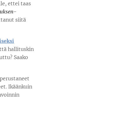
le, ettei taas
nuksen-
tanut siitä
iseksi
ttä hallituskin
tuttu? Saako
 perustaneet
et. Ikäänkuin
nvoinnin