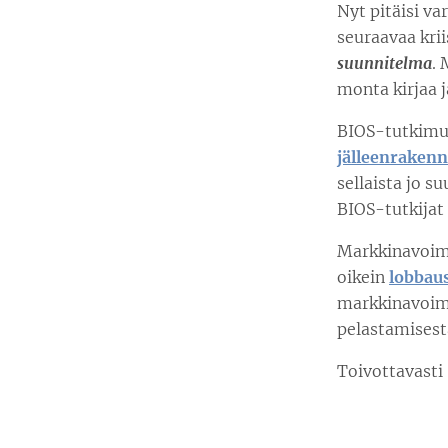
Nyt pitäisi va
seuraavaa krii
suunnitelma
. 
monta kirjaa j
BIOS-tutkimus
jälleenraken
sellaista jo s
BIOS-tutkijat 
Markkinavoima
oikein
lobbau
markkinavoima
pelastamisest
Toivottavasti