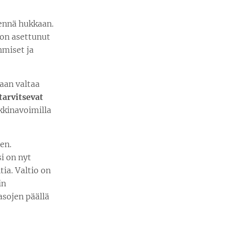
mennä hukkaan.
 on asettunut
hmiset ja
aan valtaa
tarvitsevat
rkkinavoimilla
en.
si on nyt
tia. Valtio on
in
asojen päällä