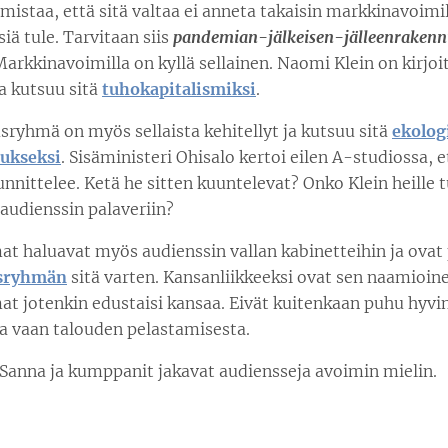
rmistaa, että sitä valtaa ei anneta takaisin markkinavoimil
siä tule. Tarvitaan siis
pandemian-jälkeisen-jälleenraken
Markkinavoimilla on kyllä sellainen. Naomi Klein on kirjoit
a kutsuu sitä
tuhokapitalismiksi
.
ryhmä on myös sellaista kehitellyt ja kutsuu sitä
ekolog
nukseksi
. Sisäministeri Ohisalo kertoi eilen A-studiossa, e
uunnittelee. Ketä he sitten kuuntelevat? Onko Klein heille 
audienssin palaveriin?
t haluavat myös audienssin vallan kabinetteihin ja ovat
sryhmän
sitä varten. Kansanliikkeeksi ovat sen naamioine
t jotenkin edustaisi kansaa. Eivät kuitenkaan puhu hyvi
a vaan talouden pelastamisesta.
 Sanna ja kumppanit jakavat audiensseja avoimin mielin.