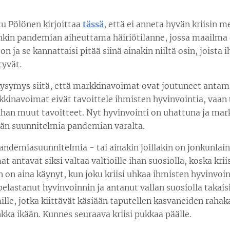
tu Pölönen kirjoittaa
tässä
, että ei anneta hyvän kriisin 
tenkin pandemian aiheuttama häiriötilanne, jossa maailma
n ja se kannattaisi pitää siinä ainakin niiltä osin, joista i
tyvät.
ysymys siitä, että markkinavoimat ovat joutuneet antam
rkkinavoimat eivät tavoittele ihmisten hyvinvointia, vaan
n ihan muut tavoitteet. Nyt hyvinvointi on uhattuna ja ma
kään suunnitelmia pandemian varalta.
pandemiasuunnitelmia - tai ainakin joillakin on jonkunlain
 antavat siksi valtaa valtioille ihan suosiolla, koska krii
n on aina käynyt, kun joku kriisi uhkaa ihmisten hyvinvoin
pelastanut hyvinvoinnin ja antanut vallan suosiolla takais
le, jotka kiittävät käsiään taputellen kasvaneiden rahak
kka ikään. Kunnes seuraava kriisi pukkaa päälle.