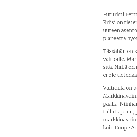
Futuristi Pert
Kriisi on tie
uuteen asentoo
planeetta hyö
Tässähän on k
valtioille. Ma
sitä. Niillä o
ei ole tieten
Valtioilla on 
Markkinavoimat
päällä. Niinhä
tullut apuun, 
markkinavoimil
kuin Roope An