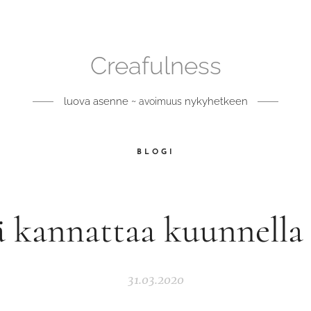
Creafulness
luova asenne ~
nykyhetkeen
avoimuus
BLOGI
 kannattaa kuunnella
31.03.2020