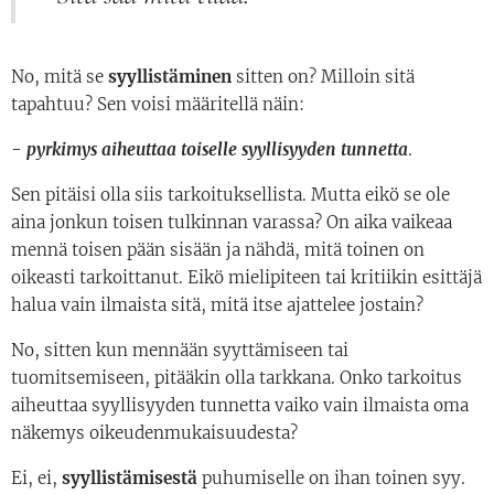
No, mitä se
syyllistäminen
sitten on? Milloin sitä
tapahtuu? Sen voisi määritellä näin:
- pyrkimys aiheuttaa toiselle syyllisyyden tunnetta
.
Sen pitäisi olla siis tarkoituksellista. Mutta eikö se ole
aina jonkun toisen tulkinnan varassa? On aika vaikeaa
mennä toisen pään sisään ja nähdä, mitä toinen on
oikeasti tarkoittanut. Eikö mielipiteen tai kritiikin esittäjä
halua vain ilmaista sitä, mitä itse ajattelee jostain?
No, sitten kun mennään syyttämiseen tai
tuomitsemiseen, pitääkin olla tarkkana. Onko tarkoitus
aiheuttaa syyllisyyden tunnetta vaiko vain ilmaista oma
näkemys oikeudenmukaisuudesta?
Ei, ei,
syyllistämisestä
puhumiselle on ihan toinen syy.