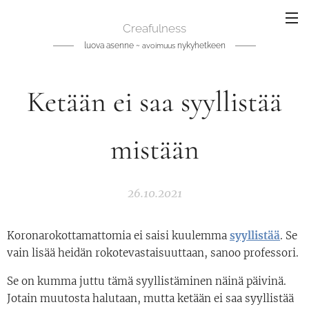
Creafulness
luova asenne ~
nykyhetkeen
avoimuus
Ketään ei saa syyllistää
mistään
26.10.2021
Koronarokottamattomia ei saisi kuulemma
syyllistää
. Se
vain lisää heidän rokotevastaisuuttaan, sanoo professori.
Se on kumma juttu tämä syyllistäminen näinä päivinä.
Jotain muutosta halutaan, mutta ketään ei saa syyllistää