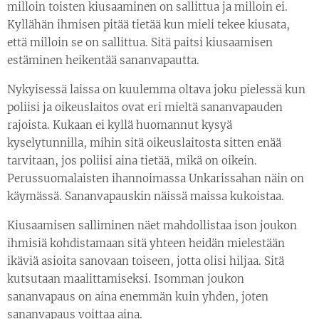
milloin toisten kiusaaminen on sallittua ja milloin ei.
Kyllähän ihmisen pitää tietää kun mieli tekee kiusata,
että milloin se on sallittua. Sitä paitsi kiusaamisen
estäminen heikentää sananvapautta.
Nykyisessä laissa on kuulemma oltava joku pielessä kun
poliisi ja oikeuslaitos ovat eri mieltä sananvapauden
rajoista. Kukaan ei kyllä huomannut kysyä
kyselytunnilla, mihin sitä oikeuslaitosta sitten enää
tarvitaan, jos poliisi aina tietää, mikä on oikein.
Perussuomalaisten ihannoimassa Unkarissahan näin on
käymässä. Sananvapauskin näissä maissa kukoistaa.
Kiusaamisen salliminen näet mahdollistaa ison joukon
ihmisiä kohdistamaan sitä yhteen heidän mielestään
ikäviä asioita sanovaan toiseen, jotta olisi hiljaa. Sitä
kutsutaan maalittamiseksi. Isomman joukon
sananvapaus on aina enemmän kuin yhden, joten
sananvapaus voittaa aina.