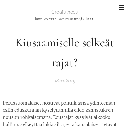
Creafulness
luova asenne ~
nykyhetkeen
avoimuus
Kiusaamiselle selkeät
rajat?
08.11.2019
Perussuomalaiset nostivat politiikkansa ydinteeman
esiin eduskunnan kyselytunnilla eilen kannatuksen
nousun rohkaisemana. Edustajat kysyivät aikooko
hallitus selkeyttää lakia siitä, että kansalaiset tietävät