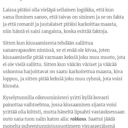
Laissa pitäisi olla vieläpä sellainen logiikka, että kun
sama ihminen sanoo, että taivas on sininen ja se on fakta
ja että romanit ja juutalaiset pitäisi karkoittaa maasta,
niin häntä ei saisi rangaista, koska esittää faktoja.
Sitten kun kiusaamisesta tehdään sallittua
sananvapauden nimissä, se ei enää ole kivaa, joten
kiusaamiselle pitää varmaan keksiä joku muu muoto, jota
ei ole vielä sallittu. Sitten kun väärän väriset ja väärää
uskontoa harjoittavat on saatu karkoitettua maasta, kiva
loppuu, ja sitten pitää keksiä joku muu ryhmä, jota voisi
kiusata.
Kyselytunnilla oikeusministeri yritti kyllä kovasti
painottaa vaihtoehtoa, jossa kiusaamisen sijasta voisi
yrittää olla kiltisti, mutta häneltä lipsahti vastauksessaan
outo sana tuon salin katon alla:
rakkaus
. Saattoi jäädä
monelta puheentunnistussuotimeen vierasperäisenä