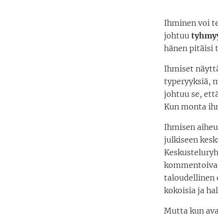
Ihminen voi te
johtuu
tyhmy
hänen pitäisi 
Ihmiset näytt
typeryyksiä, 
johtuu se, et
Kun monta ihm
Ihmisen aiheu
julkiseen kes
Keskusteluryh
kommentoivat 
taloudellinen
kokoisia ja ha
Mutta kun ava