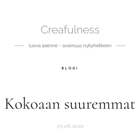
Creafulness
luova asenne ~
nykyhetkeen
avoimuus
BLOGI
Kokoaan suuremmat
05.08.2020