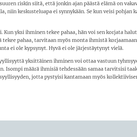
 suuren riskin siitä, että jonkin ajan päästä elämä on vak
lla, niin keskusteluapa ei synnykään. Se kun veisi pohjan k
i. Kun yksi ihminen tekee pahaa, hän voi sen korjata halu
 tekee pahaa, tarvitaan myös monta ihmistä korjaamaan 
nta ei ole kypsynyt. Hyvä ei ole järjestäytynyt vielä.
yyllisyyttä yksittäinen ihminen voi ottaa vastuun tyhmyy
n. Isompi määrä ihmisiä tehdessään samaa tarvitsisi taa
 syyllisyyden, jotta pystyisi kantamaan myös kollektiivise