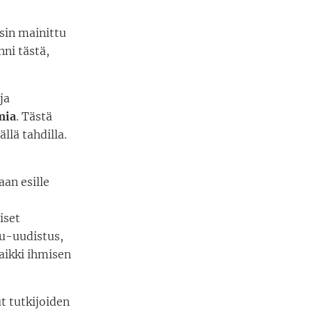
nsin mainittu
nni tästä,
ja
mia
. Tästä
llä tahdilla.
an esille
iset
tu-uudistus,
aikki ihmisen
t tutkijoiden