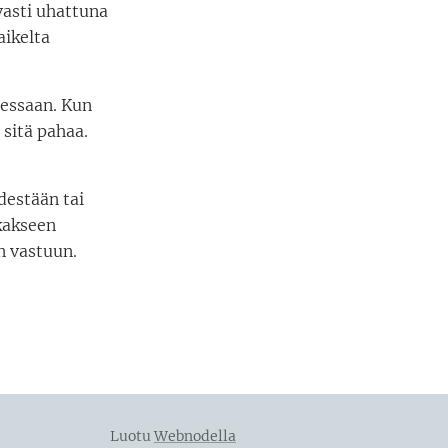
avasti uhattuna
aikelta
tessaan. Kun
sitä pahaa.
destään tai
kakseen
n vastuun.
Luotu
Webnodella