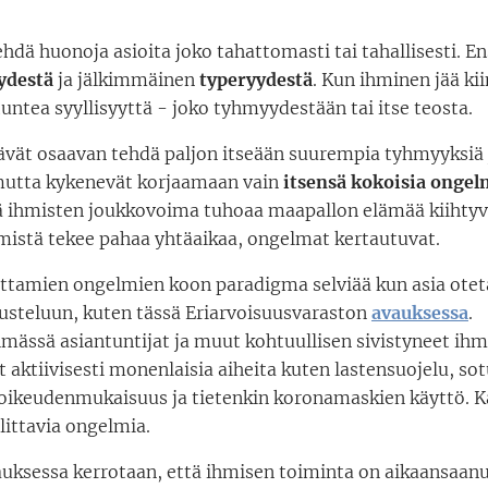
hdä huonoja asioita joko tahattomasti tai tahallisesti. E
ydestä
ja jälkimmäinen
typeryydestä
. Kun ihminen jää kii
tuntea syyllisyyttä - joko tyhmyydestään tai itse teosta.
ävät osaavan tehdä paljon itseään suurempia tyhmyyksiä 
mutta kykenevät korjaamaan vain
itsensä kokoisia ongel
tä ihmisten joukkovoima tuhoaa maapallon elämää kiihtyvä
istä tekee pahaa yhtäaikaa, ongelmat kertautuvat.
ttamien ongelmien koon paradigma selviää kun asia oteta
kusteluun, kuten tässä Eriarvoisuusvaraston
avauksessa
.
mässä asiantuntijat ja muut kohtuullisen sivistyneet ihm
aktiivisesti monenlaisia aiheita kuten lastensuojelu, so
 oikeudenmukaisuus ja tietenkin koronamaskien käyttö. K
llittavia ongelmia.
uksessa kerrotaan, että ihmisen toiminta on aikaansaanu