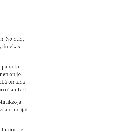
n. No huh,
 ytimekäs.
n pahalta.
nen on jo
ellä on aina
n oikeutettu.
liitikkoja
Asiantuntijat
 ihminen ei