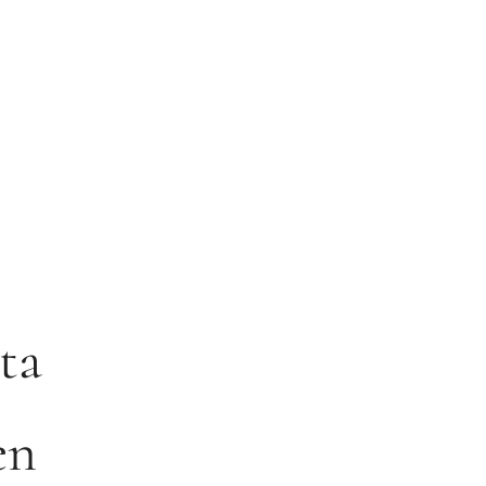
ta
en