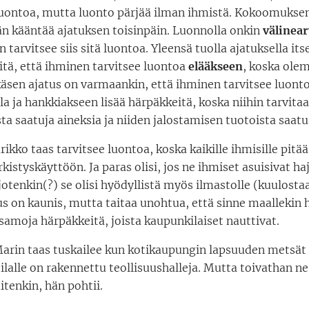
luontoa, mutta luonto pärjää ilman ihmistä. Kokoomukse
Hän kääntää ajatuksen toisinpäin. Luonnolla onkin
välinea
 tarvitsee siis sitä luontoa. Yleensä tuolla ajatuksella its
itä, että ihminen tarvitsee luontoa
elääkseen
, koska ole
äsen ajatus on varmaankin, että ihminen tarvitsee luonto
a ja hankkiakseen lisää härpäkkeitä, koska niihin tarvita
a saatuja aineksia ja niiden jalostamisen tuotoista saat
ikko taas tarvitsee luontoa, koska kaikille ihmisille pitää
rkistyskäyttöön. Ja paras olisi, jos ne ihmiset asuisivat h
otenkin(?) se olisi hyödyllistä myös ilmastolle (kuulosta
us on kaunis, mutta taitaa unohtua, että sinne maallekin 
 samoja härpäkkeitä, joista kaupunkilaiset nauttivat.
rin taas tuskailee kun kotikaupungin lapsuuden metsät
ilalle on rakennettu teollisuushalleja. Mutta toivathan ne
itenkin, hän pohtii.