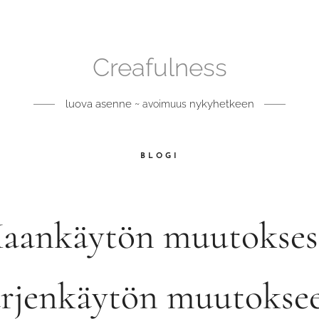
Creafulness
luova asenne ~
nykyhetkeen
avoimuus
BLOGI
aankäytön muutokses
ärjenkäytön muutokse