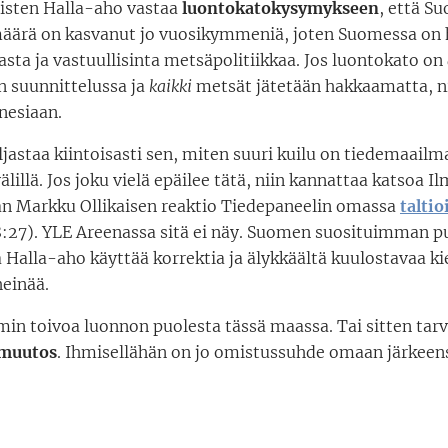
isten Halla-aho vastaa
luontokatokysymykseen
, että S
ärä on kasvanut jo vuosikymmeniä, joten Suomessa on h
sta ja vastuullisinta metsäpolitiikkaa. Jos luontokato on
 suunnittelussa ja
kaikki
metsät jätetään hakkaamatta, n
nesiaan.
jastaa kiintoisasti sen, miten suuri kuilu on tiedemaailm
välillä. Jos joku vielä epäilee tätä, niin kannattaa katsoa 
n Markku Ollikaisen reaktio Tiedepaneelin omassa
taltio
8:27). YLE Areenassa sitä ei näy. Suomen suosituimman 
 Halla-aho käyttää korrektia ja älykkäältä kuulostavaa ki
einää.
min toivoa luonnon puolesta tässä maassa. Tai sitten tarvi
 muutos
. Ihmisellähän on jo omistussuhde omaan järkeen