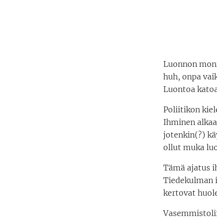
Luonnon monim
huh, onpa vai
Luontoa kato
Poliitikon kie
Ihminen alkaa
jotenkin(?) kä
ollut muka lu
Tämä ajatus i
Tiedekulman i
kertovat huol
Vasemmistolii