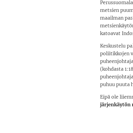
Perussuomala
metsien puumä
maailman para
metsienkäytön
katoavat Indo
Keskustelu pal
poliitikkojen 
puheenjohtaja
(kohdasta 1:1
puheenjohtaja
puhuu puuta h
Eipä ole liiem
järjenkäytön