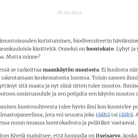
26.05.2021
uotoisuuden kutistuminen, biodiversiteetin häviämine
keankuuloisia käsitteitä. Onneksi on
luontokato
. Lyhyt ja
aa. Mutta minne?
lessä se tarkoittaa
maankäytön muutosta
. Ei kuulosta nii
 rakentamaan koskematonta luontoa. Toisin sanoen ihmi
yttänyt sitä maata ja nyt siinä sitten tulee muutos. Ihmis
ontoon omistussuhde ja sen pohjalta sen käytön muutos o
hmisen luontosuhteesta tulee hyvin ilmi kun kuuntelee po
lmastopaneelissa, jota voi seurata joko
täältä
tai
täältä
. 
ensa muun muassa luontokadosta ja poliitikot vastaavat.
ton Kivelä mainitsee, että luonnolla on
itseisarvo
, koska