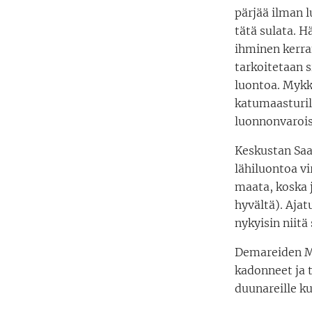
pärjää ilman 
tätä sulata. 
ihminen kerran
tarkoitetaan s
luontoa. Mykk
katumaasturill
luonnonvaroist
Keskustan Saar
lähiluontoa vi
maata, koska j
hyvältä). Ajat
nykyisin niitä
Demareiden Ma
kadonneet ja t
duunareille ku