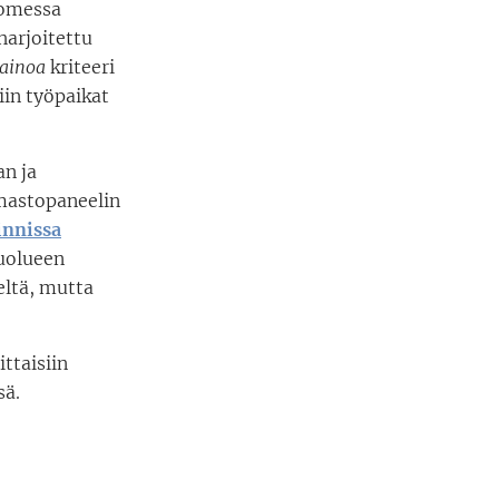
uomessa
arjoitettu
ainoa
kriteeri
iin työpaikat
an ja
Ilmastopaneelin
innissa
puolueen
eltä, mutta
ttaisiin
sä.