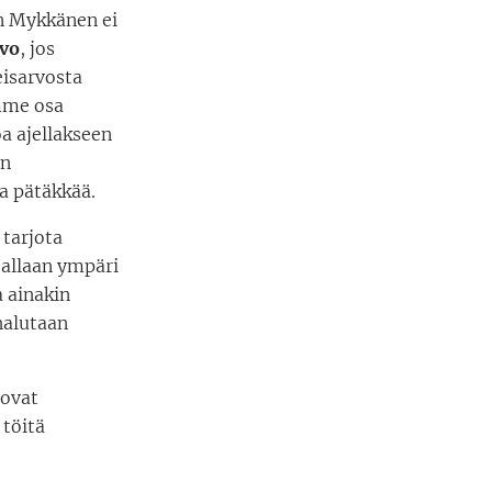
n Mykkänen ei
rvo
, jos
eisarvosta
mme osa
a ajellakseen
an
ua pätäkkää.
 tarjota
ajallaan ympäri
a ainakin
halutaan
 ovat
 töitä