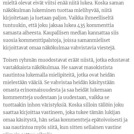
mieltä olevat eivät viitsi enää niitä lukea. Koska saman
näkökulman lukeminen tuottaa mielihyvää, niitä
kirjoitetaan ja luetaan paljon. Vaikka ihmeelliseltä
tuntuukin, että joku jaksaa lukea 435 kommenttia
samasta aiheesta. Kaupallisen median kannattaa siis
suosia kommenttipalstoja, joissa samanmieliset
kirjoittavat omaa näkökulmaa vahvistavia viestejä.
Toisen ryhmän muodostavat eräät niistä, jotka edustavat
vastakkaista näkökulmaa. He saavat masokistista
nautintoa lukemalla mielipiteitä, jotka ovat heidän
mielestään vääriä. Se vahvistaa heidän käsitystään
omasta erinomaisuudesta ja saa heidät lukemaan
kommentteja uudestaan ja uudestaan, vaikka se
tuottaakin inhon väristyksiä. Koska silloin tällöin joku
saattaa kirjoittaa vastineen, joka tukee tämän lukijan
omaa käsitystä, hän selaa kommentteja epätoivoisesti ja
saa nautintoa myös siitä, kun sitten sellainen vastine