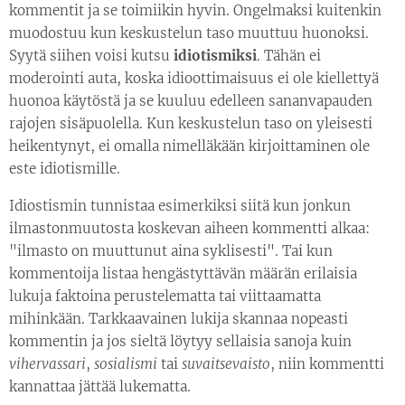
kommentit ja se toimiikin hyvin. Ongelmaksi kuitenkin
muodostuu kun keskustelun taso muuttuu huonoksi.
Syytä siihen voisi kutsu
idiotismiksi
. Tähän ei
moderointi auta, koska idioottimaisuus ei ole kiellettyä
huonoa käytöstä ja se kuuluu edelleen sananvapauden
rajojen sisäpuolella. Kun keskustelun taso on yleisesti
heikentynyt, ei omalla nimelläkään kirjoittaminen ole
este idiotismille.
Idiostismin tunnistaa esimerkiksi siitä kun jonkun
ilmastonmuutosta koskevan aiheen kommentti alkaa:
"ilmasto on muuttunut aina syklisesti". Tai kun
kommentoija listaa hengästyttävän määrän erilaisia
lukuja faktoina perustelematta tai viittaamatta
mihinkään. Tarkkaavainen lukija skannaa nopeasti
kommentin ja jos sieltä löytyy sellaisia sanoja kuin
vihervassari
,
sosialismi
tai
suvaitsevaisto
, niin kommentti
kannattaa jättää lukematta.