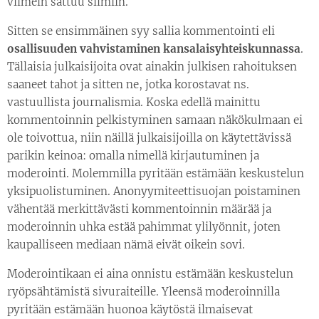
viimein sattuu silmiin.
Sitten se ensimmäinen syy sallia kommentointi eli
osallisuuden vahvistaminen kansalaisyhteiskunnassa
.
Tällaisia julkaisijoita ovat ainakin julkisen rahoituksen
saaneet tahot ja sitten ne, jotka korostavat ns.
vastuullista journalismia. Koska edellä mainittu
kommentoinnin pelkistyminen samaan näkökulmaan ei
ole toivottua, niin näillä julkaisijoilla on käytettävissä
parikin keinoa: omalla nimellä kirjautuminen ja
moderointi. Molemmilla pyritään estämään keskustelun
yksipuolistuminen. Anonyymiteettisuojan poistaminen
vähentää merkittävästi kommentoinnin määrää ja
moderoinnin uhka estää pahimmat ylilyönnit, joten
kaupalliseen mediaan nämä eivät oikein sovi.
Moderointikaan ei aina onnistu estämään keskustelun
ryöpsähtämistä sivuraiteille. Yleensä moderoinnilla
pyritään estämään huonoa käytöstä ilmaisevat