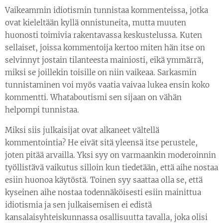
Vaikeammin idiotismin tunnistaa kommenteissa, jotka
ovat kieleltään kyllä onnistuneita, mutta muuten
huonosti toimivia rakentavassa keskustelussa. Kuten
sellaiset, joissa kommentoija kertoo miten hän itse on
selvinnyt jostain tilanteesta mainiosti, eikä ymmärrä,
miksi se joillekin toisille on niin vaikeaa. Sarkasmin
tunnistaminen voi myös vaatia vaivaa lukea ensin koko
kommentti. Whataboutismi sen sijaan on vähän
helpompi tunnistaa.
Miksi siis julkaisijat ovat alkaneet vältellä
kommentointia? He eivät sitä yleensä itse perustele,
joten pitää arvailla. Yksi syy on varmaankin moderoinnin
työllistävä vaikutus silloin kun tiedetään, että aihe nostaa
esiin huonoa käytöstä. Toinen syy saattaa olla se, että
kyseinen aihe nostaa todennäköisesti esiin mainittua
idiotismia ja sen julkaisemisen ei edistä
kansalaisyhteiskunnassa osallisuutta tavalla, joka olisi