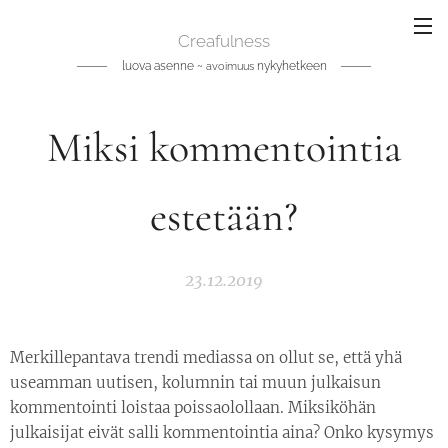
Creafulness
luova asenne ~
nykyhetkeen
avoimuus
Miksi kommentointia
estetään?
23.12.2019
Merkillepantava trendi mediassa on ollut se, että yhä
useamman uutisen, kolumnin tai muun julkaisun
kommentointi loistaa poissaolollaan. Miksiköhän
julkaisijat eivät salli kommentointia aina? Onko kysymys