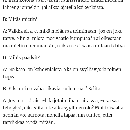
A: Ihan kotona vaa. Nautin rauhasta kun kaikki muut oli
lähteny jonnekin. Jäi aikaa ajatella kaikenlaista.
B: Mitäs mietit?
A: Vaikka sitä, et mikä meiät saa toimimaan, jos on joku
tarve. Niinku mistä motivaatio kumpuaa? Tai oikestaan
mä mietin enemmänkin, miks me ei saada mitään tehtyä.
B: Mihis päädyit?
A: No kato, on kahdenlaista. Yks on syyllisyys ja toinen
häpeä.
B: Eiks noi oo vähän ikäviä molemmat? Selitä.
A: Jos mun pitäis tehdä jotain, ihan mitä vaa, enkä saa
tehdyksi, eiks siitä tule aika syyllinen olo? Mut toisaalta
senhän voi kumota monella tapaa niin tuntee, ettei
tarviikkaa tehdä mitään.