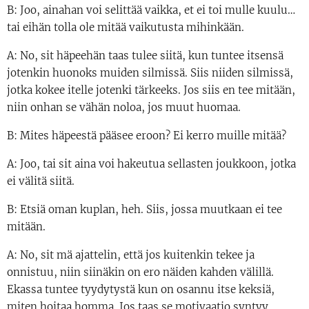
B: Joo, ainahan voi selittää vaikka, et ei toi mulle kuulu…
tai eihän tolla ole mitää vaikutusta mihinkään.
A: No, sit häpeehän taas tulee siitä, kun tuntee itsensä
jotenkin huonoks muiden silmissä. Siis niiden silmissä,
jotka kokee itelle jotenki tärkeeks. Jos siis en tee mitään,
niin onhan se vähän noloa, jos muut huomaa.
B: Mites häpeestä pääsee eroon? Ei kerro muille mitää?
A: Joo, tai sit aina voi hakeutua sellasten joukkoon, jotka
ei välitä siitä.
B: Etsiä oman kuplan, heh. Siis, jossa muutkaan ei tee
mitään.
A: No, sit mä ajattelin, että jos kuitenkin tekee ja
onnistuu, niin siinäkin on ero näiden kahden välillä.
Ekassa tuntee tyydytystä kun on osannu itse keksiä,
miten hoitaa homma. Jos taas se motivaatio syntyy