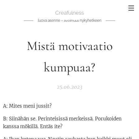
Creafulness
luova asenne ~
nykyhetkeen
avoimuus
Mistä motivaatio
kumpuaa?
25.06.2023
A: Mites meni jussit?
B: Siinähän se. Perinteisissä merkeissä. Porukoiden
kanssa mökillä. Entäs ite?