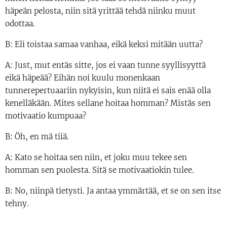
häpeän pelosta, niin sitä yrittää tehdä niinku muut
odottaa.
B: Eli toistaa samaa vanhaa, eikä keksi mitään uutta?
A: Just, mut entäs sitte, jos ei vaan tunne syyllisyyttä
eikä häpeää? Eihän noi kuulu monenkaan
tunnerepertuaariin nykyisin, kun niitä ei sais enää olla
kenelläkään. Mites sellane hoitaa homman? Mistäs sen
motivaatio kumpuaa?
B: Öh, en mä tiiä.
A: Kato se hoitaa sen niin, et joku muu tekee sen
homman sen puolesta. Sitä se motivaatiokin tulee.
B: No, niinpä tietysti. Ja antaa ymmärtää, et se on sen itse
tehny.