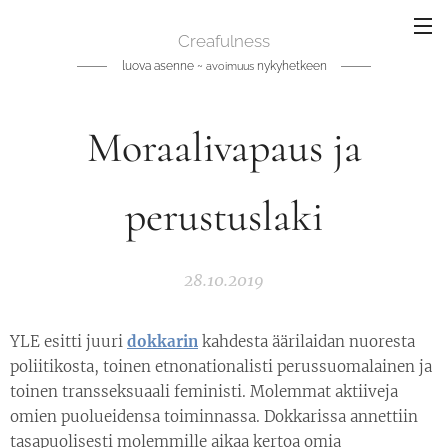
Creafulness
luova asenne ~
nykyhetkeen
avoimuus
Moraalivapaus ja
perustuslaki
28.10.2019
YLE esitti juuri
dokkarin
kahdesta äärilaidan nuoresta
poliitikosta, toinen etnonationalisti perussuomalainen ja
toinen transseksuaali feministi. Molemmat aktiiveja
omien puolueidensa toiminnassa. Dokkarissa annettiin
tasapuolisesti molemmille aikaa kertoa omia