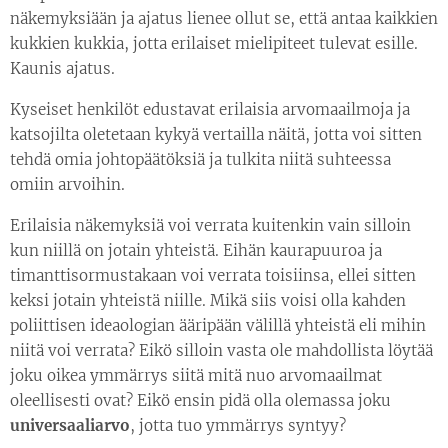
näkemyksiään ja ajatus lienee ollut se, että antaa kaikkien
kukkien kukkia, jotta erilaiset mielipiteet tulevat esille.
Kaunis ajatus.
Kyseiset henkilöt edustavat erilaisia arvomaailmoja ja
katsojilta oletetaan kykyä vertailla näitä, jotta voi sitten
tehdä omia johtopäätöksiä ja tulkita niitä suhteessa
omiin arvoihin.
Erilaisia näkemyksiä voi verrata kuitenkin vain silloin
kun niillä on jotain yhteistä. Eihän kaurapuuroa ja
timanttisormustakaan voi verrata toisiinsa, ellei sitten
keksi jotain yhteistä niille. Mikä siis voisi olla kahden
poliittisen ideaologian ääripään välillä yhteistä eli mihin
niitä voi verrata? Eikö silloin vasta ole mahdollista löytää
joku oikea ymmärrys siitä mitä nuo arvomaailmat
oleellisesti ovat? Eikö ensin pidä olla olemassa joku
universaaliarvo
, jotta tuo ymmärrys syntyy?