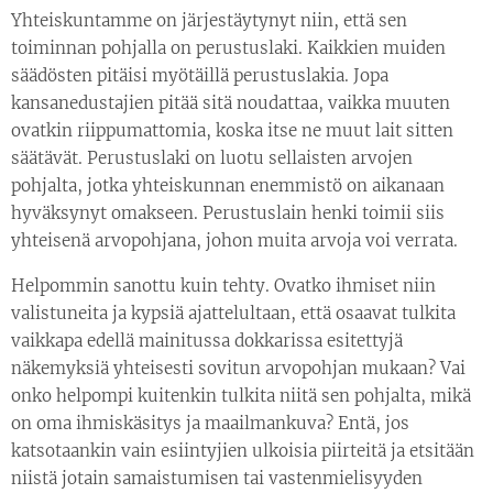
Yhteiskuntamme on järjestäytynyt niin, että sen
toiminnan pohjalla on perustuslaki. Kaikkien muiden
säädösten pitäisi myötäillä perustuslakia. Jopa
kansanedustajien pitää sitä noudattaa, vaikka muuten
ovatkin riippumattomia, koska itse ne muut lait sitten
säätävät. Perustuslaki on luotu sellaisten arvojen
pohjalta, jotka yhteiskunnan enemmistö on aikanaan
hyväksynyt omakseen. Perustuslain henki toimii siis
yhteisenä arvopohjana, johon muita arvoja voi verrata.
Helpommin sanottu kuin tehty. Ovatko ihmiset niin
valistuneita ja kypsiä ajattelultaan, että osaavat tulkita
vaikkapa edellä mainitussa dokkarissa esitettyjä
näkemyksiä yhteisesti sovitun arvopohjan mukaan? Vai
onko helpompi kuitenkin tulkita niitä sen pohjalta, mikä
on oma ihmiskäsitys ja maailmankuva? Entä, jos
katsotaankin vain esiintyjien ulkoisia piirteitä ja etsitään
niistä jotain samaistumisen tai vastenmielisyyden