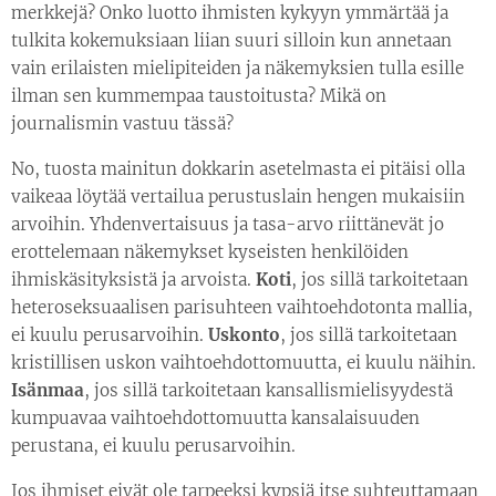
merkkejä? Onko luotto ihmisten kykyyn ymmärtää ja
tulkita kokemuksiaan liian suuri silloin kun annetaan
vain erilaisten mielipiteiden ja näkemyksien tulla esille
ilman sen kummempaa taustoitusta? Mikä on
journalismin vastuu tässä?
No, tuosta mainitun dokkarin asetelmasta ei pitäisi olla
vaikeaa löytää vertailua perustuslain hengen mukaisiin
arvoihin. Yhdenvertaisuus ja tasa-arvo riittänevät jo
erottelemaan näkemykset kyseisten henkilöiden
ihmiskäsityksistä ja arvoista.
Koti
, jos sillä tarkoitetaan
heteroseksuaalisen parisuhteen vaihtoehdotonta mallia,
ei kuulu perusarvoihin.
Uskonto
, jos sillä tarkoitetaan
kristillisen uskon vaihtoehdottomuutta, ei kuulu näihin.
Isänmaa
, jos sillä tarkoitetaan kansallismielisyydestä
kumpuavaa vaihtoehdottomuutta kansalaisuuden
perustana, ei kuulu perusarvoihin.
Jos ihmiset eivät ole tarpeeksi kypsiä itse suhteuttamaan