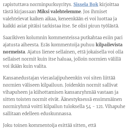
rapistuttava norminpurkuyritys.
Sissela Bok
kirjoittaa
tästä kirjassaan
Miksi valehtelemme
. Jos ihmiset
valehtelevat kaiken aikaa, keneenkään ei voi luottaa ja
kaikki asiat pitäisi tarkistaa itse. Se olisi pirun työlästä.
Saarikiven kolumnin kommenteissa putkahtaa esiin pari
ajatusta aiheesta. Eräs kommentoija puhuu
kilpailevista
normeista
. Ajatus lienee sellainen, että jokaisella voi olla
sellaiset normit kuin itse haluaa, jolloin normien välillä
voi ikään kuin valita.
Kansanedustajan vieraslajipuheenkin voi siten liittää
normien väliseen kilpailuun. Joidenkin normit sallivat
vihapuheen ja kiihottamisen kansanryhmää vastaan ja
sitten toisten normit eivät. Äänestyksessä ensimmäinen
normiryhmä voitti kilpailun tuloksella 54 - 121. Vihapuhe
sallitaan edelleen eduskunnassa.
Joku toinen kommentoija esittää sitten, että