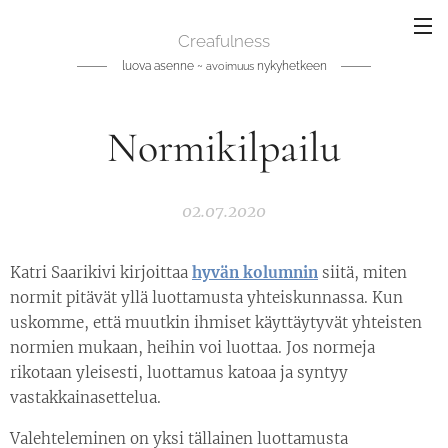
Creafulness
luova asenne ~
nykyhetkeen
avoimuus
Normikilpailu
02.07.2020
Katri Saarikivi kirjoittaa
hyvän kolumnin
siitä, miten
normit pitävät yllä luottamusta yhteiskunnassa. Kun
uskomme, että muutkin ihmiset käyttäytyvät yhteisten
normien mukaan, heihin voi luottaa. Jos normeja
rikotaan yleisesti, luottamus katoaa ja syntyy
vastakkainasettelua.
Valehteleminen on yksi tällainen luottamusta