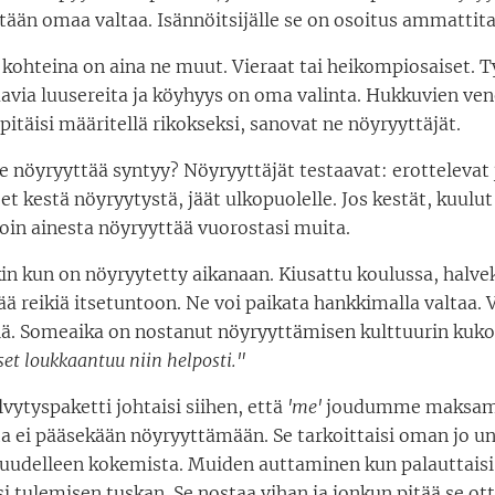
etään omaa valtaa. Isännöitsijälle se on osoitus ammattita
kohteina on aina ne muut. Vieraat tai heikompiosaiset. 
avia luusereita ja köyhyys on oma valinta. Hukkuvien ve
itäisi määritellä rikokseksi, sanovat ne nöyryyttäjät.
e nöyryyttää syntyy? Nöyryyttäjät testaavat: erottelevat 
 et kestä nöyryytystä, jäät ulkopuolelle. Jos kestät, kuulu
loin ainesta nöyryyttää vuorostasi muita.
n kun on nöyryytetty aikanaan. Kiusattu koulussa, halvek
 jää reikiä itsetuntoon. Ne voi paikata hankkimalla valtaa.
ä. Someaika on nostanut nöyryyttämisen kulttuurin kuko
set loukka
a
ntuu niin helposti."
elvytyspaketti johtaisi siihen, että
'me'
joudumme maksa
ita ei pääsekään nöyryyttämään. Se tarkoittaisi oman jo 
uudelleen kokemista. Muiden auttaminen kun palauttaisi
 tulemisen tuskan. Se nostaa vihan ja jonkun pitää se ot