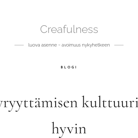
Creafulness
luova asenne ~
nykyhetkeen
avoimuus
BLOGI
ryyttämisen kulttuuri
hyvin