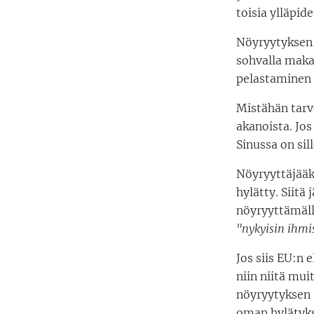
toisia ylläpid
Nöyryytyksen 
sohvalla maka
pelastaminen p
Mistähän tarv
akanoista. Jos
Sinussa on sil
Nöyryyttäjääki
hylätty. Siitä
nöyryyttämäll
"nykyisin ihmi
Jos siis EU:n 
niin niitä mu
nöyryytyksen 
oman hylätyksi