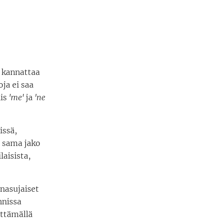
s kannattaa
ja ei saa
iis
'me'
ja
'
ne
issä,
ä sama jako
aisista,
 nasujaiset
nnissa
yttämällä