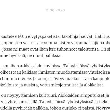
11.09.2020
ustelee EU:n elvytyspaketista. Jakolinjat selvät. Hallitu
a, oppositio vastustaa: suomalaisten veronmaksajien raho
n, jossa ne maat ovat ihan itse tuhonneet taloutensa. On s
mme hyviksiä, ne muut pahiksia.
a on ihan arkisissakin kuvioissa. Taloyhtiöissä, yhdistyks
a oikeastaan kaikissa ihmisten muodostamissa yhteisöiss
 homma menee. Jakolinjat löytyy maalaisista ja kaupunkil
kelijoista ja uusista, varusmiesjermuista ja alokkaista.
e on nöyryyttämisen kulttuuri. Alokkaiden simputukset ja
yjä yhteisön sisällä. Taloyhtiöissä, yhdistyksissä ja tieku
udella pyyhitään paikkaa, johon aurinko ei paista. Nöyry