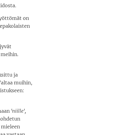
idosta.
Työttömät on
nepakolaisten
jyvät
t meihin.
sittu ja
 Valtaa muihin,
istukseen:
maan
'niille',
unohdetun
 mieleen
taa vastaan,