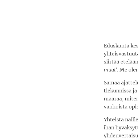
Eduskunta kesk
yhteisvastuut
siirtää etelää
muut'
. Me ole
Samaa ajattelu
tiekunnissa j
määrää, miten
vanhoista opis
Yhteistä näill
ihan hyväksytt
yhdenvertaisu