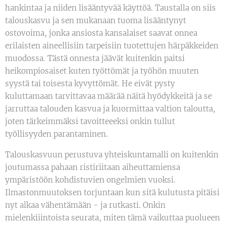
hankintaa ja niiden lisääntyvää käyttöä. Taustalla on siis
talouskasvu ja sen mukanaan tuoma lisääntynyt
ostovoima, jonka ansiosta kansalaiset saavat onnea
erilaisten aineellisiin tarpeisiin tuotettujen härpäkkeiden
muodossa. Tästä onnesta jäävät kuitenkin paitsi
heikompiosaiset kuten työttömät ja työhön muuten
syystä tai toisesta kyvyttömät. He eivät pysty
kuluttamaan tarvittavaa määrää näitä hyödykkeitä ja se
jarruttaa talouden kasvua ja kuormittaa valtion taloutta,
joten tärkeimmäksi tavoitteeeksi onkin tullut
työllisyyden parantaminen.
Talouskasvuun perustuva yhteiskuntamalli on kuitenkin
joutumassa pahaan ristiriitaan aiheuttamiensa
ympäristöön kohdistuvien ongelmien vuoksi.
Ilmastonmuutoksen torjuntaan kun sitä kulutusta pitäisi
nyt alkaa vähentämään - ja rutkasti. Onkin
mielenkiiintoista seurata, miten tämä vaikuttaa puolueen