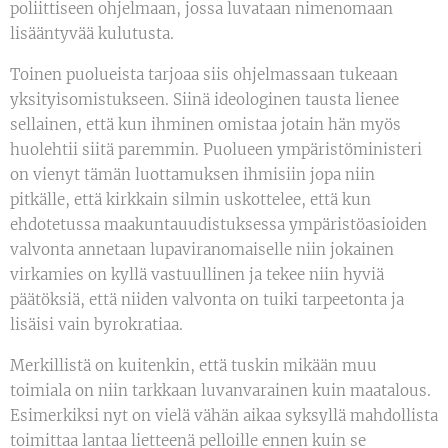
poliittiseen ohjelmaan, jossa luvataan nimenomaan
lisääntyvää kulutusta.
Toinen puolueista tarjoaa siis ohjelmassaan tukeaan
yksityisomistukseen. Siinä ideologinen tausta lienee
sellainen, että kun ihminen omistaa jotain hän myös
huolehtii siitä paremmin. Puolueen ympäristöministeri
on vienyt tämän luottamuksen ihmisiin jopa niin
pitkälle, että kirkkain silmin uskottelee, että kun
ehdotetussa maakuntauudistuksessa ympäristöasioiden
valvonta annetaan lupaviranomaiselle niin jokainen
virkamies on kyllä vastuullinen ja tekee niin hyviä
päätöksiä, että niiden valvonta on tuiki tarpeetonta ja
lisäisi vain byrokratiaa.
Merkillistä on kuitenkin, että tuskin mikään muu
toimiala on niin tarkkaan luvanvarainen kuin maatalous.
Esimerkiksi nyt on vielä vähän aikaa syksyllä mahdollista
toimittaa lantaa lietteenä pelloille ennen kuin se