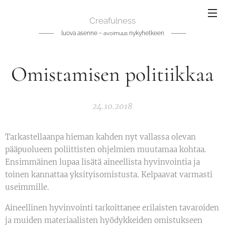
Creafulness
luova asenne ~
nykyhetkeen
avoimuus
Omistamisen politiikkaa
24.10.2018
Tarkastellaanpa hieman kahden nyt vallassa olevan
pääpuolueen poliittisten ohjelmien muutamaa kohtaa.
Ensimmäinen lupaa lisätä aineellista hyvinvointia ja
toinen kannattaa yksityisomistusta. Kelpaavat varmasti
useimmille.
Aineellinen hyvinvointi tarkoittanee erilaisten tavaroiden
ja muiden materiaalisten hyödykkeiden omistukseen