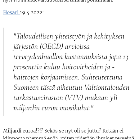
Hesari
19.4.2022:
"Taloudellisen yhteistyön ja kehityksen
järjestön (OECD) arvioissa
terveydenhuollon kustannuksista jopa 13
prosenttia kuluu hoitovirheiden ja -
haittojen korjaamiseen. Suhteutettuna
Suomeen tästä aiheutuu Valtiontalouden
tarkastusviraston (VTV) mukaan yli
miljardin euron vuosikulut."
Miljardi euroa!?!? Sekös se nyt oli se juttu? Ketään ei
kiinnosta näemmä enää, miten pidetään ihmiset terveinä.