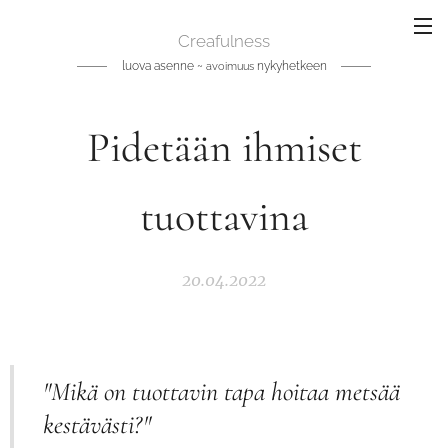
Creafulness
luova asenne ~
nykyhetkeen
avoimuus
Pidetään ihmiset
tuottavina
20.04.2022
"Mikä on tuottavin tapa hoitaa metsää
kestävästi?"