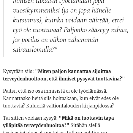
ihmisen takaisin työelämään jopa
vuosikymmeniksi (ja on jopa hänelle
kutsumus), kuinka voidaan väittää, ettei
työ ole tuottavaa? Paljonko säästyy rahaa,
jos potilas on viikon vähemmän
sairauslomalla?"
Kysytään siis:
"Miten paljon kannattaa sijoittaa
terveydenhuoltoon, että ihmiset pysyvät tuottavina?"
Paitsi, että iso osa ihmisistä ei ole työelämässä.
Kannattaako heitä siis hoitaakaan, kun eivät edes ole
tuottavia? Kulueriä valtiontalouden kirjanpidossa?
Tai sitten voidaan kysyä:
"Mikä on tuottavin tapa
ylläpitää terveydenhuoltoa?"
Sitähän siellä
hyvinvointi
aluevaltuustoissa tullaan pohtimaan.