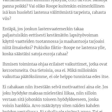
panna poikki? Vai oliko Roope kuitenkin esimerkillinen
isä kun huolehti lastensa välittömistä tarpeista, rahasta
viis?
Entäpä, jos jonkun lastenvaatemerkin takaa
paljastuisikin eettisesti kestämätön lapsityövoiman
käyttö vaatteiden tuotannossa ja maahantuoja tarjoaisi
niitä ilmaiseksi? Pukisiko fiktio-Roope ne lastensa ylle,
koska säästäisi satoja euroja rahaa?
Ihmisen toimintaa ohjaa erilaiset vaikuttimet, jotka ovat
kerrostuneita. Osa tietoisia, osa ei. Mikä milloinkin
vaikuttaa päätöksiimme, ei ole helppo tunnistaa edes itse.
Ei rahakaan niin itsestään selvä motivaattori aina ole. Jos
joku hyödyke maksaa mielestäni liikaa, niin silloin
vertaan sitä johonkin toiseen hyödykkeeseen, jonka
voisin hankkia. Arvo määräytyy siten näiden kahden
hyödyn vertailussa. Ei rahalla ole sinänsä arvoa. Tai ei