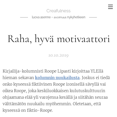
Creafulness
luova asenne ~
nykyhetkeen
avoimuus
Raha, hyvä motivaattori
10.10.2019
Kirjailija-kolumnisti Roope Lipasti kirjoittaa YLEllä
hieman sekavan
kolumnin nuukailusta
. Joskus ei tiedä
onko kyseessä fiktiivinen Roope ironisellä sävyllä vai
oikea Roope, joka keskiluokkaisen kulutuskulttuurin
ohjaamana elää yli varojensa kesällä ja siitähän seuraa
välttämätön nuukailu myöhemmin. Oletetaan, että
kyseessä on fiktio-Roope.