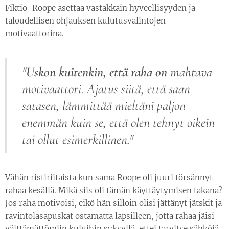
Fiktio-Roope asettaa vastakkain hyveellisyyden ja
taloudellisen ohjauksen kulutusvalintojen
motivaattorina.
"
Uskon kuitenkin, että raha on
mahtava
motivaattori.
Ajatus siitä, että saan
satasen, lämmittää mieltäni paljon
enemmän kuin se, että olen tehnyt oikein
tai ollut esimerkillinen."
Vähän ristiriitaista kun sama Roope oli juuri törsännyt
rahaa kesällä. Mikä siis oli tämän käyttäytymisen takana?
Jos raha motivoisi, eikö hän silloin olisi jättänyt jätskit ja
ravintolasapuskat ostamatta lapsilleen, jotta rahaa jäisi
välttämättömiin kuluihin syksyllä, ettei tarvitse sähköjä