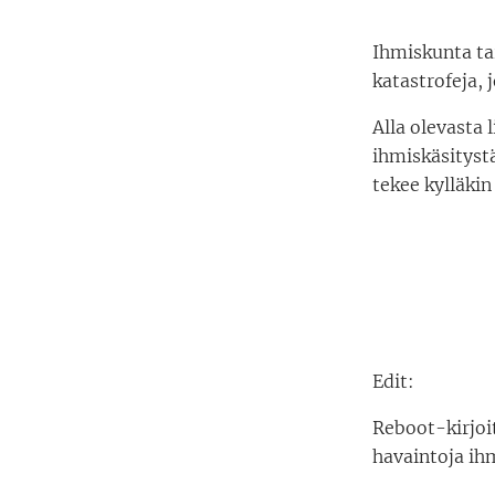
Ihmiskunta tar
katastrofeja, 
Alla olevasta 
ihmiskäsityst
tekee kylläkin
Edit:
Reboot-kirjoit
havaintoja ih