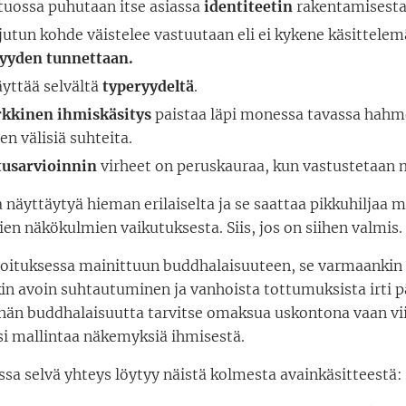
tuossa puhutaan itse asiassa
identiteetin
rakentamisesta
jutun kohde väistelee vastuutaan eli ei kykene käsittele
syyden tunnettaan.
yttää selvältä
typeryydeltä
.
rkkinen ihmiskäsitys
paistaa läpi monessa tavassa hahm
en välisiä suhteita.
tusarvioinnin
virheet on peruskauraa, kun vastustetaan 
 näyttäytyä hieman erilaiselta ja se saattaa pikkuhiljaa
ien näkökulmien vaikutuksesta. Siis, jos on siihen valmis.
rjoituksessa mainittuun buddhalaisuuteen, se varmaankin
in avoin suhtautuminen ja vanhoista tottumuksista irti 
Eihän buddhalaisuutta tarvitse omaksua uskontona vaan v
si mallintaa näkemyksiä ihmisestä.
sa selvä yhteys löytyy näistä kolmesta avainkäsitteestä: