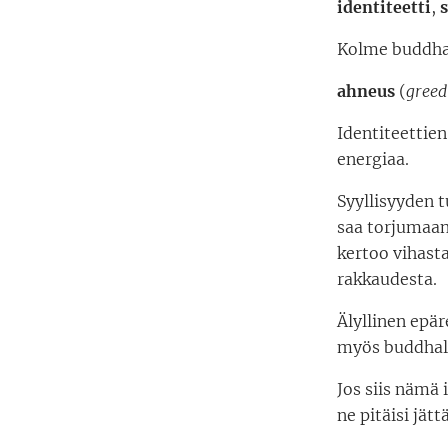
identiteetti
,
s
Kolme buddhal
ahneus
(
greed
Identiteettien
energiaa.
Syyllisyyden t
saa torjumaan
kertoo vihasta
rakkaudesta.
Älyllinen epär
myös buddhal
Jos siis nämä 
ne pitäisi jät