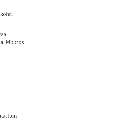
 kohti
vaa
ta. Muutos
una, kun