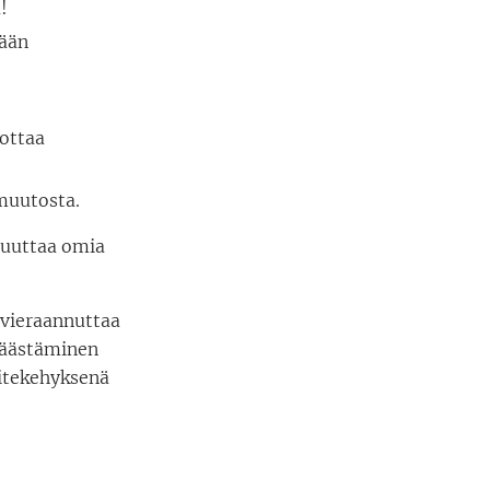
!
mään
ottaa
muutosta.
 muuttaa omia
 vieraannuttaa
päästäminen
iitekehyksenä