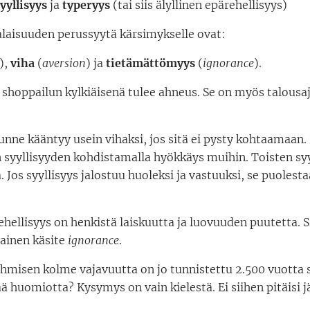
yyllisyys
ja
typeryys
(tai siis älyllinen epärehellisyys)
aisuuden perussyytä kärsimykselle ovat:
),
viha
(
aversion
) ja
tietämättömyys
(
ignorance
).
 shoppailun kylkiäisenä tulee ahneus. Se on myös talousa
unne kääntyy usein vihaksi, jos sitä ei pysty kohtaamaan
 syyllisyyden kohdistamalla hyökkäys muihin. Toisten sy
. Jos syyllisyys jalostuu huoleksi ja vastuuksi, se puolest
ehellisyys on henkistä laiskuutta ja luovuuden puutetta. S
ainen käsite
ignorance
.
ihmisen kolme vajavuutta on jo tunnistettu 2.500 vuotta s
tää huomiotta? Kysymys on vain kielestä. Ei siihen pitäisi j