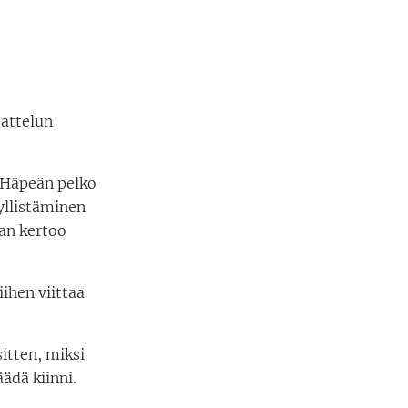
jattelun
. Häpeän pelko
yllistäminen
aan kertoo
iihen viittaa
itten, miksi
äädä kiinni.