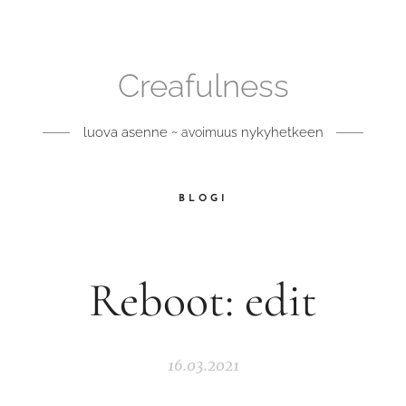
Creafulness
luova asenne ~
nykyhetkeen
avoimuus
BLOGI
Reboot: edit
16.03.2021