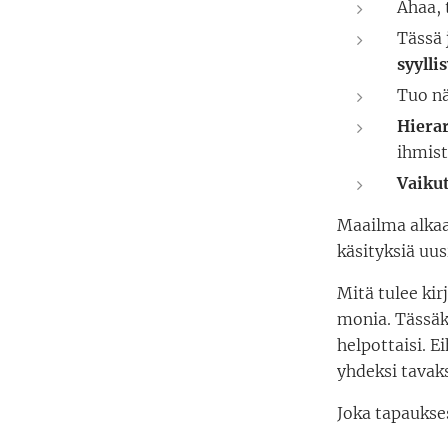
Ahaa, 
Tässä 
syylli
Tuo nä
Hiera
ihmist
Vaiku
Maailma alkaa
käsityksiä uus
Mitä tulee ki
monia. Tässäk
helpottaisi. 
yhdeksi tavak
Joka tapaukses