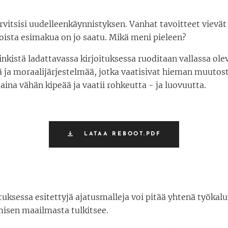
vitsisi uudelleenkäynnistyksen. Vanhat tavoitteet vievät
joista esimakua on jo saatu. Mikä meni pieleen?
linkistä ladattavassa kirjoituksessa ruoditaan vallassa ole
ä ja moraalijärjestelmää, jotka vaatisivat hieman muutos
 aina vähän kipeää ja vaatii rohkeutta - ja luovuutta.
LATAA REBOOT.PDF
uksessa esitettyjä ajatusmalleja voi pitää yhtenä työkal
misen maailmasta tulkitsee.