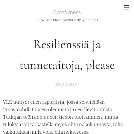
Creafulness
luova asenne ~
nykyhetkeen
avoimuus
Resilienssiä ja
tunnetaitoja, please
16.07.2019
YLE uutisoi eilen
raportista
, jossa selvitellään
ilmastoahdistuksen olemusta ja sen lievittämistä.
Tutkijan työnä on uuden tiedon tuottaminen, mutta
tuloksia voi tarkastella myös siitä näkökulmasta, mitä
vaikutuksia niillä voisi olla nykyisessä