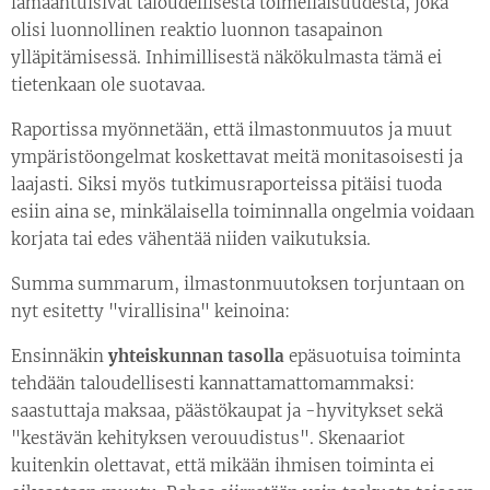
lamaantuisivat taloudellisesta toimeliaisuudesta, joka
olisi luonnollinen reaktio luonnon tasapainon
ylläpitämisessä. Inhimillisestä näkökulmasta tämä ei
tietenkaan ole suotavaa.
Raportissa myönnetään, että ilmastonmuutos ja muut
ympäristöongelmat koskettavat meitä monitasoisesti ja
laajasti. Siksi myös tutkimusraporteissa pitäisi tuoda
esiin aina se, minkälaisella toiminnalla ongelmia voidaan
korjata tai edes vähentää niiden vaikutuksia.
Summa summarum, ilmastonmuutoksen torjuntaan on
nyt esitetty "virallisina" keinoina:
Ensinnäkin
yhteiskunnan tasolla
epäsuotuisa toiminta
tehdään taloudellisesti kannattamattomammaksi:
saastuttaja maksaa, päästökaupat ja -hyvitykset sekä
"kestävän kehityksen verouudistus". Skenaariot
kuitenkin olettavat, että mikään ihmisen toiminta ei