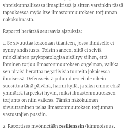
yhteiskunnallisessa ilmapiirissä ja sitten varsinkin tässä
tapauksessa myös itse ilmastonmuutoksen torjunnan
näkökulmasta.
Raportti herättää seuraavia ajatuksia:
1. Se sivuuttaa kokonaan tilanteen, jossa ihmiselle ei
synny ahdistusta. Toisin sanoen, siitä ei selviä
minkälainen psykopatologiaa sisältyy siihen, että
ihminen torjuu ilmastonmuutoksen ongelman, vaikka
sen pitäisi herättää negatiivisia tunteita jokaisessa
ihmisessä. Defensseistä puhuminen ei ole oikein
suosittua tänä päivänä, harmi kyllä, ja siksi emme ehkä
ymmärrä tarpeeksi hyvin, miksi ilmastonmuutoksen
torjunta on niin vaikeaa. Tämän näkökulman
sivuuttaminen pelaa ilmastonmuutoksen torjunnan
vastustajien pussiin.
2. Raportissa myönnetään
resilienssin
(kimmoisuus,