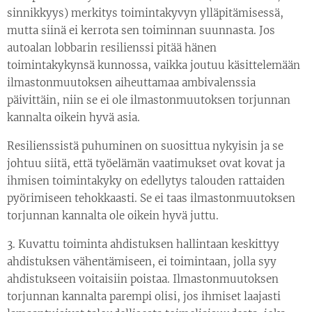
sinnikkyys) merkitys toimintakyvyn ylläpitämisessä,
mutta siinä ei kerrota sen toiminnan suunnasta. Jos
autoalan lobbarin resilienssi pitää hänen
toimintakykynsä kunnossa, vaikka joutuu käsittelemään
ilmastonmuutoksen aiheuttamaa ambivalenssia
päivittäin, niin se ei ole ilmastonmuutoksen torjunnan
kannalta oikein hyvä asia.
Resilienssistä puhuminen on suosittua nykyisin ja se
johtuu siitä, että työelämän vaatimukset ovat kovat ja
ihmisen toimintakyky on edellytys talouden rattaiden
pyörimiseen tehokkaasti. Se ei taas ilmastonmuutoksen
torjunnan kannalta ole oikein hyvä juttu.
3. Kuvattu toiminta ahdistuksen hallintaan keskittyy
ahdistuksen vähentämiseen, ei toimintaan, jolla syy
ahdistukseen voitaisiin poistaa. Ilmastonmuutoksen
torjunnan kannalta parempi olisi, jos ihmiset laajasti