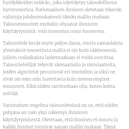
hyödykkeiden määrän, joka näyttäytyy taloudellisena
hyvinvointina. Rationaalisen ihmisen oletetaan tekevän
valintoja johdonmukaisesti tämän mallin mukaan.
Talousennusteet myöskin ohjaavat ihmisten
käyttäytymistä:
mitä kannattaa ostaa huomenna
.
Taloustiede kerää myös paljon dataa, mutta samanlaista
yhtenäistä teoreettista mallia ei ole kuin säätieteessä,
jolloin realiaikaista laskentaakaan ei voida suorittaa.
Taloustieteilijät tekevät skenaarioita ja simulaatioita,
joiden algoritmit perustuvat eri teorioihin ja siksi ne
eivät ole edes niin luotettavia kuin meteorologiset
ennusteet. Eikä niiden tarvitsekaan olla, kuten kohta
selviää.
Varsinainen ongelma taloustieteissä on se, että niiden
pohjana on vain yksi näkemys ihmisten
käyttäytymisestä. Oletetaan, että ihminen ei muutu ja
kaikki ihmiset toimivat saman mallin mukaan. Tämä