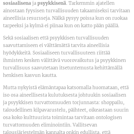
sosiaalisena
ja
psyykkisenä
. Tarkemmin ajatellen
ainostaan fyysisen turvallisuuden takaamiseksi tarvitaan
aineellisia resursseja. Nälkä pysyy poissa kun on ruokaa
tarpeeksi ja kylmä ei piinaa kun on katto pään päällä.
Sekä sosiaalisen että psyykkisen turvallisuuden
saavuttamiseen ei välttämättä tarvita aineellisia
hyödykkeitä. Sosiaaliseen turvallisuuteen riittää
ihmisten kesken välittävä vuorovaikutus ja psyykkinen
turvallisuus saavutetaan itsetuntemusta kehittämällä
henkisen kasvun kautta.
Mutta nykyistä elämäntapaa katsomalla huomataan, että
iso osa aineellisesta kulutuksesta johtuukin sosiaalisen
ja psyykkisen turvattomuuden torjunnasta: shoppailu,
taloudellinen kilpavarustelu, päihteet, oikeastaan suurin
osa koko kulttuurista toimintaa tarvitaan ontologisen
turvattomuuden eliminointiin. Vallitsevan
talousjärjestelmän kannalta onkin edullista, että