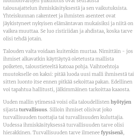
luonnonvarojen ylikulutus ovat seurausta
talousajattelun ihmiskäsityksestä ja sen vaikutuksista.
Yhteiskunnan rakenteet ja ihmisten asenteet ovat
jäykistyneet nykyisen elämäntavan mukaisiksi ja niitä on
vaikea muuttaa. Se luo ristiriidan ja ahdistaa, koska tarve
olisi tehdä jotain.
Talouden valta voidaan kuitenkin murtaa. Nimittäin - jos
ihmiset alkavatkin käyttäytyä oletetusta mallista
poiketen, taloustieteeltä katoaa pohja. Vaihtoehtoja
muutokselle on kaksi: pitää luoda uusi malli ihmisestä tai
sitten luonto itse ennen pitkää sekoittaa pakan. Edellinen
voi tapahtua hallitusti, jälkimmäinen tarkoittaa kaaosta.
Uuden mallin ytimessä voisi olla taloudellisten
hyötyjen
sijasta
turvallisuus
. Silloin ihmiset olisivat joko
turvallisuuden tuottajia tai turvallisuuden kuluttajia.
Uudessa ihmiskäsityksessä turvallisuuden tarve olisi
hierakkinen. Turvallisuuden tarve ilmenee
fyysisenä
,