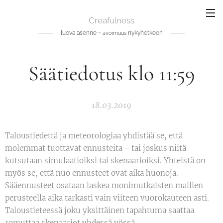
Creafulness
luova asenne ~
nykyhetkeen
avoimuus
Säätiedotus klo 11:59
18.03.2019
Taloustiedettä ja meteorologiaa yhdistää se, että
molemmat tuottavat ennusteita - tai joskus niitä
kutsutaan simulaatioiksi tai skenaarioiksi. Yhteistä on
myös se, että nuo ennusteet ovat aika huonoja.
Sääennusteet osataan laskea monimutkaisten mallien
perusteella aika tarkasti vain viiteen vuorokauteen asti.
Taloustieteessä joku yksittäinen tapahtuma saattaa
romuttaa skenaariot yhdessä yössä.