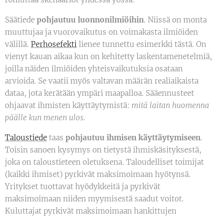
Säätiede
pohjautuu luonnonilmiöihin
. Niissä on monta
muuttujaa ja vuorovaikutus on voimakasta ilmiöiden
välillä.
Perhosefekti
lienee tunnettu esimerkki tästä. On
vienyt kauan aikaa kun on kehitetty laskentamenetelmiä,
joilla näiden ilmiöiden yhteisvaikutuksia osataan
arvioida. Se vaatii myös valtavan määrän realiaikaista
dataa, jota kerätään ympäri maapalloa. Sääennusteet
ohjaavat ihmisten käyttäytymistä:
mitä laitan huomenna
päälle kun menen ulos
.
Taloustiede
taas
pohjautuu ihmisen käyttäytymiseen
.
Toisin sanoen kysymys on tietystä ihmiskäsityksestä,
joka on taloustieteen oletuksena. Taloudelliset toimijat
(kaikki ihmiset) pyrkivät maksimoimaan hyötynsä.
Yritykset tuottavat hyödykkeitä ja pyrkivät
maksimoimaan niiden myymisestä saadut voitot.
Kuluttajat pyrkivät maksimoimaan hankittujen