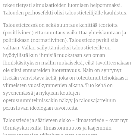
tekee tietysti simulaatioiden luomisen helpommaksi.
Talouden perhosefekti olisi taloustieteilijälle kauhistus.
Taloustieteessä on sekä suuntaus kehittää teorioita
(positiivinen) että suuntaus vaikuttaa yhteiskuntaan ja
politiikkaan (normatiivinen). Taloustiede pyrkii siis
valtaan. Vallan säilyttämiseksi taloustieteelle on
hyödyllistä kun ihmisiä muokataan sen oman
ihmiskäsityksen mallin mukaiseksi, eikä tavoitteenakaan
ole siksi ennusteiden luotettavuus. Näin on syntynyt
itseään vahvistava kehä, joka on toteutunut tehokkaasti
viimeisten vuosikymmenien aikana. Tuo kehä on
syvenemässä ja nykyisin koulujen
opetusuunnitelmissakin näkyy jo talousajatteluun
perustuvan ideologian tavoitteita.
Taloustiede ja säätieteen sisko - ilmastotiede - ovat nyt
törmäyskurssilla. Ilmastonmuutos ja laajemmin