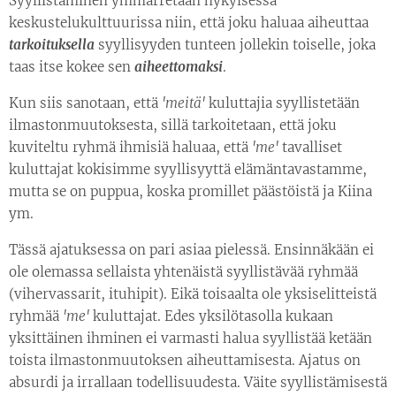
Syyllistäminen ymmärretään nykyisessä
keskustelukulttuurissa niin, että joku haluaa aiheuttaa
tarkoituksella
syyllisyyden tunteen jollekin toiselle, joka
taas itse kokee sen
aiheet
t
o
maksi
.
Kun siis sanotaan, että
'meitä'
kuluttajia syyllistetään
ilmastonmuutoksesta, sillä tarkoitetaan, että joku
kuviteltu ryhmä ihmisiä haluaa, että
'
me'
tavalliset
kuluttajat kokisimme syyllisyyttä elämäntavastamme,
mutta se on puppua, koska promillet päästöistä ja Kiina
ym.
Tässä ajatuksessa on pari asiaa pielessä. Ensinnäkään ei
ole olemassa sellaista yhtenäistä syyllistävää ryhmää
(vihervassarit, ituhipit). Eikä toisaalta ole yksiselitteistä
ryhmää
'
me'
kuluttajat. Edes yksilötasolla kukaan
yksittäinen ihminen ei varmasti halua syyllistää ketään
toista ilmastonmuutoksen aiheuttamisesta. Ajatus on
absurdi ja irrallaan todellisuudesta. Väite syyllistämisestä