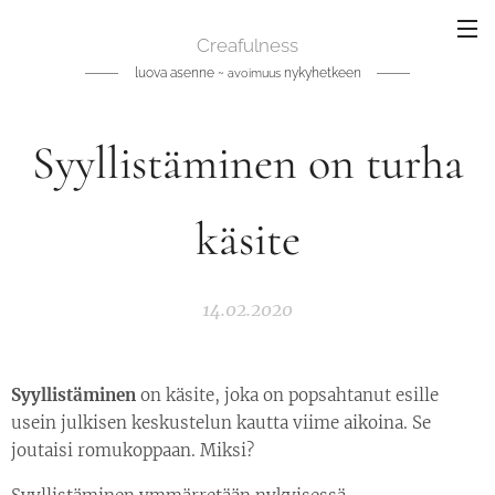
Creafulness
luova asenne ~
nykyhetkeen
avoimuus
Syyllistäminen on turha
käsite
14.02.2020
Syyllistäminen
on käsite, joka on popsahtanut esille
usein julkisen keskustelun kautta viime aikoina. Se
joutaisi romukoppaan. Miksi?