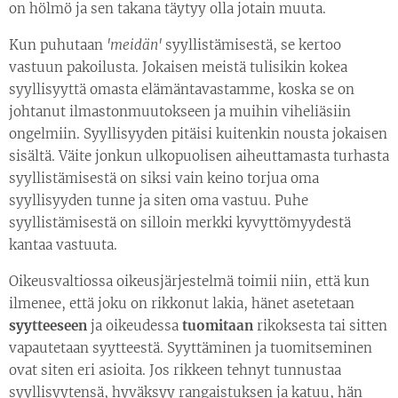
on hölmö ja sen takana täytyy olla jotain muuta.
Kun puhutaan
'
meidän'
syyllistämisestä, se kertoo
vastuun pakoilusta. Jokaisen meistä tulisikin kokea
syyllisyyttä omasta elämäntavastamme, koska se on
johtanut ilmastonmuutokseen ja muihin viheliäsiin
ongelmiin. Syyllisyyden pitäisi kuitenkin nousta jokaisen
sisältä. Väite jonkun ulkopuolisen aiheuttamasta turhasta
syyllistämisestä on siksi vain keino torjua oma
syyllisyyden tunne ja siten oma vastuu. Puhe
syyllistämisestä on silloin merkki kyvyttömyydestä
kantaa vastuuta.
Oikeusvaltiossa oikeusjärjestelmä toimii niin, että kun
ilmenee, että joku on rikkonut lakia, hänet asetetaan
syytteeseen
ja oikeudessa
tuomitaan
rikoksesta tai sitten
vapautetaan syytteestä. Syyttäminen ja tuomitseminen
ovat siten eri asioita. Jos rikkeen tehnyt tunnustaa
syyllisyytensä, hyväksyy rangaistuksen ja katuu, hän