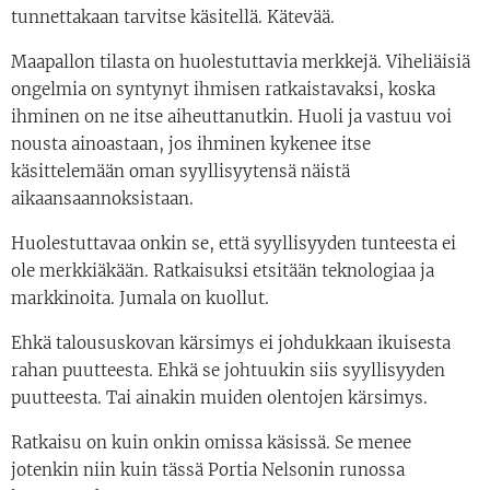
tunnettakaan tarvitse käsitellä. Kätevää.
Maapallon tilasta on huolestuttavia merkkejä. Viheliäisiä
ongelmia on syntynyt ihmisen ratkaistavaksi, koska
ihminen on ne itse aiheuttanutkin. Huoli ja vastuu voi
nousta ainoastaan, jos ihminen kykenee itse
käsittelemään oman syyllisyytensä näistä
aikaansaannoksistaan.
Huolestuttavaa onkin se, että syyllisyyden tunteesta ei
ole merkkiäkään. Ratkaisuksi etsitään teknologiaa ja
markkinoita. Jumala on kuollut.
Ehkä taloususkovan kärsimys ei johdukkaan ikuisesta
rahan puutteesta. Ehkä se johtuukin siis syyllisyyden
puutteesta. Tai ainakin muiden olentojen kärsimys.
Ratkaisu on kuin onkin omissa käsissä. Se menee
jotenkin niin kuin tässä Portia Nelsonin runossa