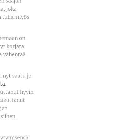
en saajan
a, joka
 tulisi myös
sasemaan on
yt korjata
a vähentää
 nyt saatu jo
stä
.
kuttanut hyvin
aikuttanut
jen
 siihen
äytymisensä