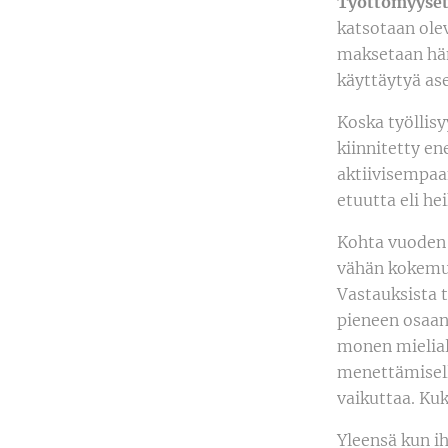
Työttömyyse
katsotaan ole
maksetaan hän
käyttäytyä ase
Koska työllis
kiinnitetty e
aktiivisempaa
etuutta eli h
Kohta vuoden 
vähän kokem
Vastauksista 
pieneen osaan
monen mielial
menettämisellä
vaikuttaa. Kuk
Yleensä kun i