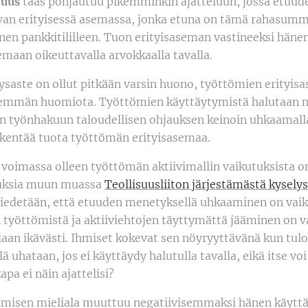
tuus
taas pohjautuu pikemminkin ajatteluun, jossa etuud
van erityisessä asemassa, jonka etuna on tämä rahasumm
en pankkitililleen. Tuon erityisaseman vastineeksi hänen
maan oikeuttavalla arvokkaalla tavalla.
yysaste on ollut pitkään varsin huono, työttömien erityi
nemmän huomiota. Työttömien käyttäytymistä halutaan n
n työnhakuun taloudellisen ohjauksen keinoin uhkaamall
eikentää tuota työttömän erityisasemaa.
voimassa olleen työttömän aktiivimallin vaikutuksista on
uksia muun muassa
Teollisuusliiton järjestämästä kysely
tiedetään, että etuuden menetyksellä uhkaaminen on vai
 työttömistä ja aktiiviehtojen täyttymättä jääminen on v
aan ikävästi. Ihmiset kokevat sen nöyryyttävänä kun tulo
 uhataan, jos ei käyttäydy halutulla tavalla, eikä itse voi
apa ei näin ajattelisi?
hmisen mieliala muuttuu negatiivisemmaksi hänen käytt