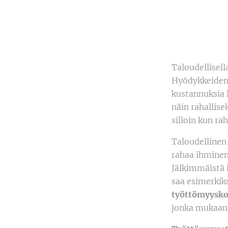
Taloudellisel
Hyödykkeiden 
kustannuksia 
näin rahallis
silloin kun r
Taloudellinen 
rahaa ihminen 
Jälkimmäistä 
saa esimerkiks
työttömyysko
jonka mukaan 