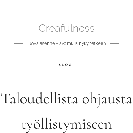
Creafulness
luova asenne ~
nykyhetkeen
avoimuus
BLOGI
Taloudellista ohjausta
työllistymiseen