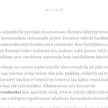
16.12.2018
la ohjauksella pyritään muuttamaan ihmisen käyttäytymis
kustannuksia nostamalla pitäisi ihmisten välttää hankkim
laskemalla käyttämään niitä enemmän. Kun hyödykkeen 
eksi ihminen tekee valintoja sen mukaan mitä joutuu siit
ahallinen arvo merkitsee enemmän kuin hyödykkeen käyttö
ohjaus voi toimia myös toisella ulottuvuudella eli sillä m
saa tuloina, jotka voivat olla joko palkkaa, eläkettä tai e
ihminen saa kun ei syystä tai toisesta saa kahta ensimmäi
i kun jää työttömäksi. Aikaisemmin sitä kutsuttiin
rvaukseksi
kun ajateltiin vielä, että se toimii vähän niin
saa vahingon tapahtuessa rahallisen korvauksen menetyk