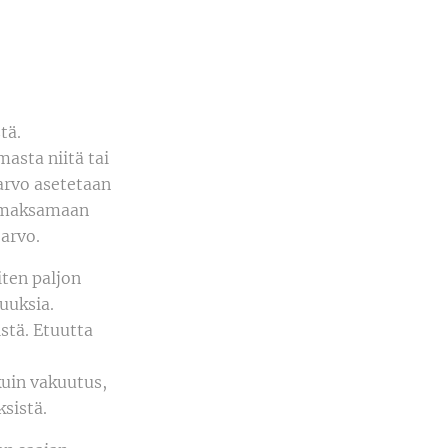
tä.
asta niitä tai
arvo asetetaan
ä maksamaan
arvo.
iten paljon
tuuksia.
stä. Etuutta
 kuin vakuutus,
sistä.