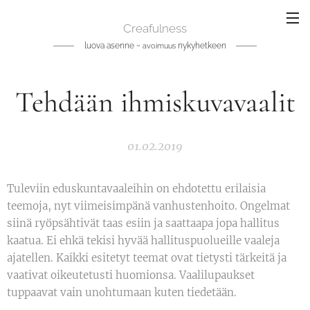
Creafulness
luova asenne ~
nykyhetkeen
avoimuus
Tehdään ihmiskuvavaalit
01.02.2019
Tuleviin eduskuntavaaleihin on ehdotettu erilaisia
teemoja, nyt viimeisimpänä vanhustenhoito. Ongelmat
siinä ryöpsähtivät taas esiin ja saattaapa jopa hallitus
kaatua. Ei ehkä tekisi hyvää hallituspuolueille vaaleja
ajatellen. Kaikki esitetyt teemat ovat tietysti tärkeitä ja
vaativat oikeutetusti huomionsa. Vaalilupaukset
tuppaavat vain unohtumaan kuten tiedetään.