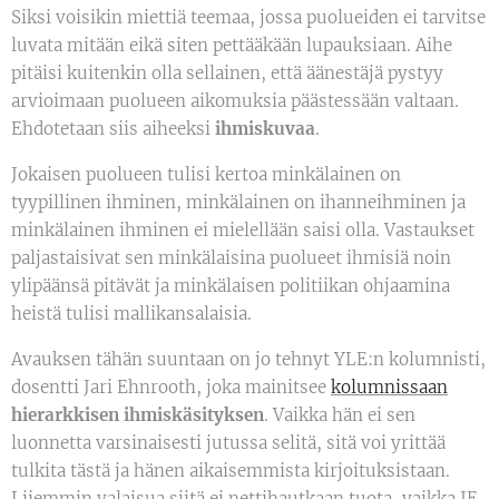
Siksi voisikin miettiä teemaa, jossa puolueiden ei tarvitse
luvata mitään eikä siten pettääkään lupauksiaan. Aihe
pitäisi kuitenkin olla sellainen, että äänestäjä pystyy
arvioimaan puolueen aikomuksia päästessään valtaan.
Ehdotetaan siis aiheeksi
ihmiskuvaa
.
Jokaisen puolueen tulisi kertoa minkälainen on
tyypillinen ihminen, minkälainen on ihanneihminen ja
minkälainen ihminen ei mielellään saisi olla. Vastaukset
paljastaisivat sen minkälaisina puolueet ihmisiä noin
ylipäänsä pitävät ja minkälaisen politiikan ohjaamina
heistä tulisi mallikansalaisia.
Avauksen tähän suuntaan on jo tehnyt YLE:n kolumnisti,
dosentti Jari Ehnrooth, joka mainitsee
kolumnissaan
hierarkkisen ihmiskäsityksen
. Vaikka hän ei sen
luonnetta varsinaisesti jutussa selitä, sitä voi yrittää
tulkita tästä ja hänen aikaisemmista kirjoituksistaan.
Liiemmin valaisua siitä ei nettihautkaan tuota, vaikka JE