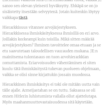
sanoo sen olevan yleisesti hyväksytty. Ehkäpä se on jo
sisäistetty itsestään selvyytenä. Jotain kuitenkin löytyy
vaikkapa
tästä
.
Hierarkkisuus vitannee arvojärjestykseen.
Hierarkkisessa ihmiskäsityksessa ihmisillä on eri arvo.
Joillakin korkeampi kuin toisilla. Mikä sitten määrää
arvojärjestyksen? Ihminen tavoittelee omaa etuaan ja se
etu saavutetaan taloudellisen vaurauden mukana. JE:n
mainitsema tulontasaus on tuon arvohierarkkian
romuttamista. Eriarvoisuuden vähentäminen ei siten
kuulu tätä ihmiskäsitystä tukevan puolueen ohjelmaan,
vaikka se olisi sinne kirjattukin jossain muodossa.
Hierarkkinen ihmiskäsitys ei toki ole mitään uutta vain
tälle ajalle. Armeijastahan se on tuttu. Saksassa se oli
ennen Hitlerin luhistumista vallalla ollut ajattelutapa.
Myös maahanmuuttovastaisuudessa sitä käytetään.