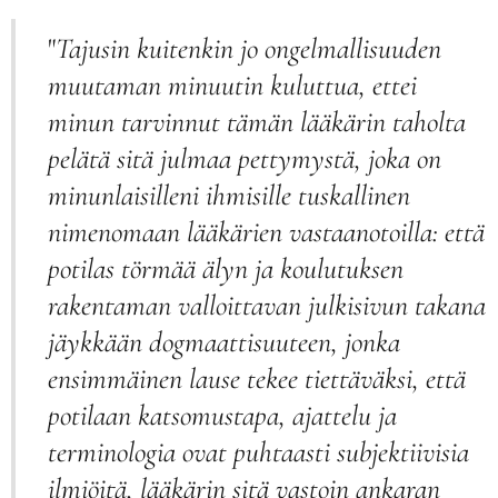
"
Tajusin kuitenkin jo ongelmallisuuden
muutaman minuutin kuluttua, ettei
minun tarvinnut tämän lääkärin taholta
pelätä sitä julmaa pettymystä, joka on
minunlaisilleni ihmisille tuskallinen
nimenomaan lääkärien vastaanotoilla: että
potilas törmää älyn ja koulutuksen
rakentaman valloittavan julkisivun takana
jäykkään dogmaattisuuteen, jonka
ensimmäinen lause tekee tiettäväksi, että
potilaan katsomustapa, ajattelu ja
terminologia ovat puhtaasti subjektiivisia
ilmiöitä, lääkärin sitä vastoin ankaran