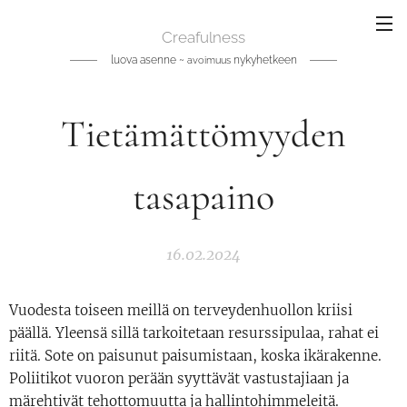
Creafulness
luova asenne ~
nykyhetkeen
avoimuus
Tietämättömyyden
tasapaino
16.02.2024
Vuodesta toiseen meillä on terveydenhuollon kriisi
päällä. Yleensä sillä tarkoitetaan resurssipulaa, rahat ei
riitä. Sote on paisunut paisumistaan, koska ikärakenne.
Poliitikot vuoron perään syyttävät vastustajiaan ja
märehtivät tehottomuutta ja hallintohimmeleitä.