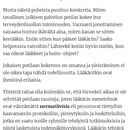
Mutta näistä puheista puuttuu konkretia. Miten
tavallinen julkisen palvelun potilas kokee itse
terveydenhuollon toimivuuden. Varmasti jonottaminen
sairaana tuntuu ikävältä aina, miten kauan se sitten
kestääkin. Entäs sitten kun pääsee lääkäriin? Saako
helpotusta vaivoihin? Lähteekö kotiin hyvin mielin, kun
saa oikeat lääkkeet ja hoito-ohjeet?
Jokaisen potilaan kokemus on omansa ja yleistäminen ei
ole oikea tapa nähdä todellisuutta. Lääkäritkin ovat
ihmisinä erilaisia.
Yhteistä taitaa olla kuitenkin se, että hirveästi aikaa ei ole
selvittää potilaan taustoja, joten lääkärin menetelmät
ovat väistämättä
normatiivisia
eli perustuvat tiettyihin
kaavamaisiin protokolliin, pisteytyksiin ja luokitteluihin,
jotka on saatu isoille ryhmille tehdyistä tutkimuksista ja
niistä lasketuista todennäköisyyksistä. Lääkärin tehtävä