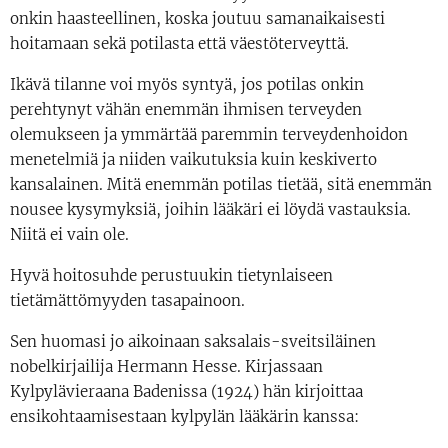
onkin haasteellinen, koska joutuu samanaikaisesti
hoitamaan sekä potilasta että väestöterveyttä.
Ikävä tilanne voi myös syntyä, jos potilas onkin
perehtynyt vähän enemmän ihmisen terveyden
olemukseen ja ymmärtää paremmin terveydenhoidon
menetelmiä ja niiden vaikutuksia kuin keskiverto
kansalainen. Mitä enemmän potilas tietää, sitä enemmän
nousee kysymyksiä, joihin lääkäri ei löydä vastauksia.
Niitä ei vain ole.
Hyvä hoitosuhde perustuukin tietynlaiseen
tietämättömyyden tasapainoon.
Sen huomasi jo aikoinaan saksalais-sveitsiläinen
nobelkirjailija Hermann Hesse. Kirjassaan
Kylpylävieraana Badenissa (1924) hän kirjoittaa
ensikohtaamisestaan kylpylän lääkärin kanssa: