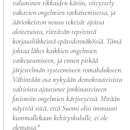
valuminen rikkaiden käsiin, viivyttely
vakavien ongelmien ratkaisemisessa, ja
äärioikeiston nousu tekevät ajoissa
aloitetuista, riittävän tepsivistä
korjausliikkeistä epätodennäköisiä. Tämä
johtaa lähes kaikkien ongelmien
vaikeutumiseen, ja ennen pitkää
järjestelmän systeemiseen romahdukseen.
Vähintään osa nykyään demokraattisista
valtioista ajautunee jonkinasteiseen
fasismiin ongelmien kärjistyessä. Mitään
näyttöä siitä, että Suomi olisi immuuni
kummallekaan kehityskululle, ei ole
olemassa."