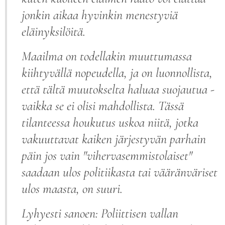
jonkin aikaa hyvinkin menestyviä
eläinyksilöitä.
Maailma on todellakin muuttumassa
kiihtyvällä nopeudella, ja on luonnollista,
että tältä muutokselta haluaa suojautua -
vaikka se ei olisi mahdollista. Tässä
tilanteessa houkutus uskoa niitä, jotka
vakuuttavat kaiken järjestyvän parhain
päin jos vain "vihervasemmistolaiset"
saadaan ulos politiikasta tai vääränväriset
ulos maasta, on suuri.
Lyhyesti sanoen: Poliittisen vallan