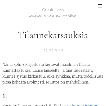
Creafulness
luova asenne ~
nykyhetkeen
avoimuus
Tilannekatsauksia
24.02.2020
Nämä kolme kirjoitusta kertovat maailman tilasta.
Kannattaa lukea. Lause lauseelta. Ja taas uudestaan,
kunnes ajatus kirkastuu. Aika synkkää, mutta todellisuus
pitää kohdata avoimesti. Muutos on mahdollinen.
1.
Ensimmäinen on tutkija J.M. Korhosen
tuore kirjoitus