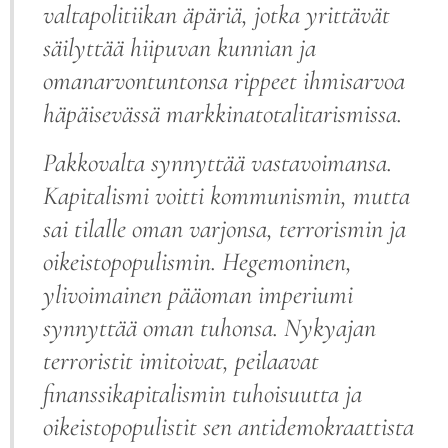
valtapolitiikan äpäriä, jotka yrittävät
säilyttää hiipuvan kunnian ja
omanarvontuntonsa rippeet ihmisarvoa
häpäisevässä markkinatotalitarismissa.
Pakkovalta synnyttää vastavoimansa.
Kapitalismi voitti kommunismin, mutta
sai tilalle oman varjonsa, terrorismin ja
oikeistopopulismin. Hegemoninen,
ylivoimainen pääoman imperiumi
synnyttää oman tuhonsa. Nykyajan
terroristit imitoivat, peilaavat
finanssikapitalismin tuhoisuutta ja
oikeistopopulistit sen antidemokraattista