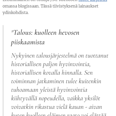
omassa blogissaan. Tässä tiivistyksenä lainaukset
ydinkohdista.
Talous: kuolleen hevosen
"
piiskaamista
Nykyinen talousjärjestelmä on tuottanut
historiallisen paljon hyvinvointia,
historiallisen kovalla hinnalla. Sen
toiminnan jatkaminen tulee kuitenkin
tuhoamaan yleistä hyvinvointia
kiihtyvällä nopeudella, vaikka yksilöt
voivatkin rikastua vielä kauan - aivan
kuten kuolleen eläimen raato voi elättää