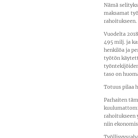
Nämä selityks
maksamat työ
rahoitukseen.
Vuodelta 201
495 milj. ja k
henkilöa ja pe
työtön käytett
työntekijöide
taso on huoma
Totuus pilaa h
Parhaiten täm
kuulumattomie
rahoitukseen y
niin ekonomis
Työllisyysrah