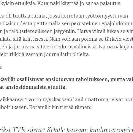
nykyisin etuuksia. Kotamäki käyttää jo sanaa palautus.
ea oli tuottaa tarina, jossa kerrotaan työttömyysturvan
ukaisuudesta peittämällä sen perustelujen epäjohdonm
n ja taloustieteelliseen jargoniin. Harva viitsii lukea selvi
lkita sitä kriittisesti. Näin voidaan poimia se tärkein vies
teluja ja toistaa sitä eri tiedotusvälineissä. Nämä näköjä
ekritiikkiä vastoin Journalistin ohjeita.
ä:
kävijät osallistuvat ansioturvan rahoitukseen, mutta va
at ansiosidonnaista etuutta.
 paikkaansa. Työttömyyskassaan kuulumattomat eivät osal
ahoitukseen. Kotamäkikin tietää tämän:
iksi TVR siirtää Kelalle kassaan kuulumattomie