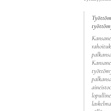
Työttöm
työttöm
Kansanel
rahoituk
palkans
Kansanel
työttömy
palkansa
aineisto
lopullin
laskelma