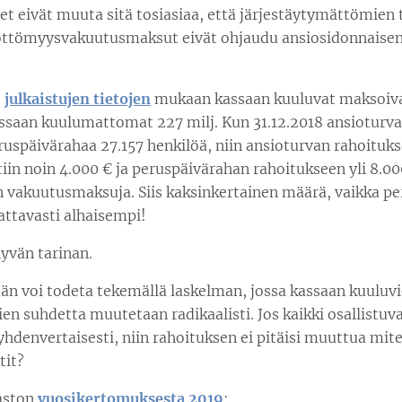
et eivät muuta sitä tosiasiaa, että järjestäytymättömien 
ttömyysvakuutusmaksut eivät ohjaudu ansiosidonnaise
8
julkaistujen tietojen
mukaan kassaan kuuluvat maksoiva
assaan kuulumattomat 227 milj. Kun 31.12.2018 ansioturva
ruspäivärahaa 27.157 henkilöä, niin ansioturvan rahoituk
iin noin 4.000 € ja peruspäivärahan rahoitukseen yli 8.00
n vakuutusmaksuja. Siis kaksinkertainen määrä, vaikka p
ttavasti alhaisempi!
yvän tarinan.
än voi todeta tekemällä laskelman, jossa kassaan kuuluvi
n suhdetta muutetaan radikaalisti. Jos kaikki osallistuv
hdenvertaisesti, niin rahoituksen ei pitäisi muuttua mit
tit?
aston
vuosikertomuksesta 2019
: