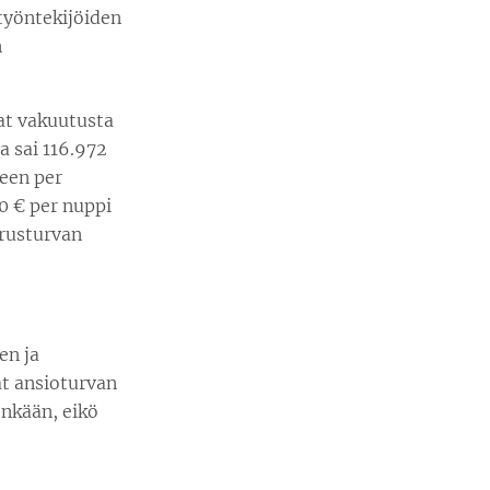
työntekijöiden
n
t vakuutusta
a sai 116.972
seen per
0 € per nuppi
erusturvan
en ja
at ansioturvan
enkään, eikö