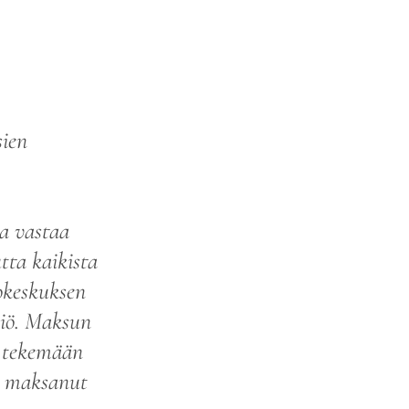
sien
a vastaa
ta kaikista
okeskuksen
eriö. Maksun
n tekemään
on maksanut