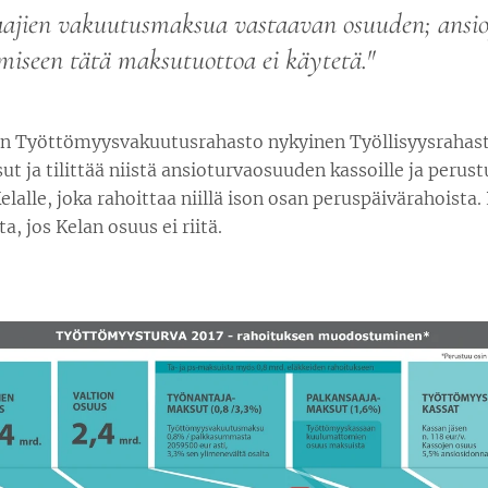
aajien vakuutusmaksua vastaavan osuuden; ansi
miseen tätä maksutuottoa ei käytetä."
n Työttömyysvakuutusrahasto nykyinen Työllisyysrahast
 ja tilittää niistä ansioturvaosuuden kassoille ja perus
elalle, joka rahoittaa niillä ison osan peruspäivärahoista.
a, jos Kelan osuus ei riitä.