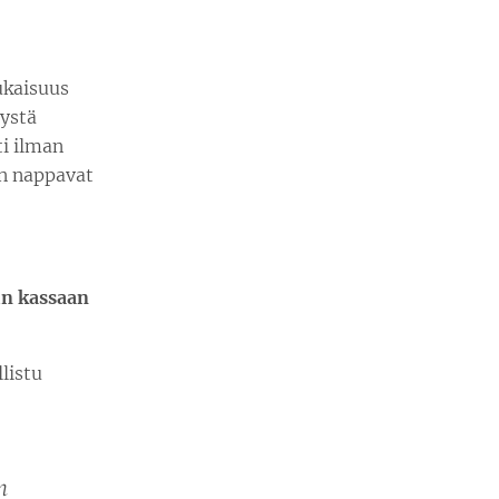
ukaisuus
tystä
ti ilman
än nappavat
in kassaan
listu
n