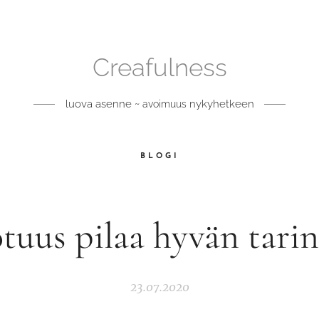
Creafulness
luova asenne ~
nykyhetkeen
avoimuus
BLOGI
tuus pilaa hyvän tari
23.07.2020