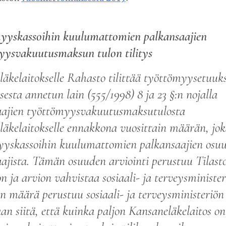
yyskassoihin kuulumattomien palkansaajien
yysvakuutusmaksun tulon tilitys
äkelaitokselle Rahasto tilittää työttömyysetuuk
sesta annetun lain (555/1998) 8 ja 23 §:n nojalla
aajien työttömyysvakuutusmaksutulosta
äkelaitokselle ennakkona vuosittain määrän, jok
yskassoihin kuulumattomien palkansaajien osuut
ajista. Tämän osuuden arviointi perustuu Tilast
on ja arvion vahvistaa sosiaali- ja terveysminist
en määrä perustuu sosiaali- ja terveysministeriö
an siitä, että kuinka paljon Kansaneläkelaitos 