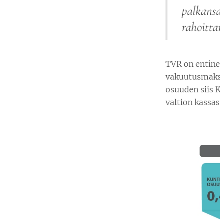
palkans
rahoitta
TVR on entine
vakuutusmaksut
osuuden siis K
valtion kassast