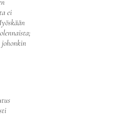
en
a ei
 Myöskään
olennaista;
 johonkin
utus
sti