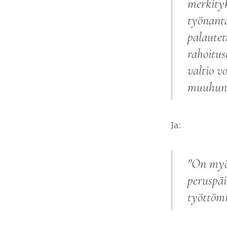
merkity
työnant
palautet
rahoitus
valtio 
muuhun 
Ja:
"
On myö
peruspäi
työttömi