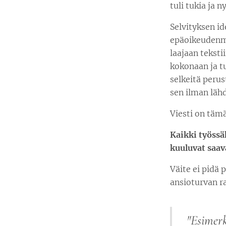
tuli tukia ja 
Selvityksen id
epäoikeudenm
laajaan tekstii
kokonaan ja tu
selkeitä perus
sen ilman lähd
Viesti on täm
Kaikki työssä
kuuluvat saav
Väite ei pidä
ansioturvan r
"
Esimerk