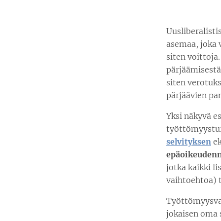
Uusliberalisti
asemaa, joka 
siten voittoja
pärjäämisestä 
siten verotuks
pärjäävien pan
Yksi näkyvä e
työttömyysturv
selvityksen
ek
epäoikeuden
jotka kaikki l
vaihtoehtoa) 
Työttömyysvaku
jokaisen oma s