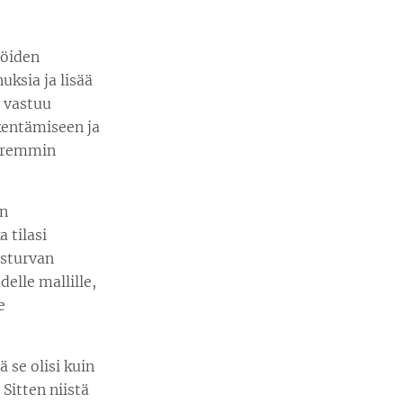
jöiden
ksia ja lisää
ä vastuu
ikentämiseen ja
paremmin
än
 tilasi
sturvan
elle mallille,
e
 se olisi kuin
Sitten niistä