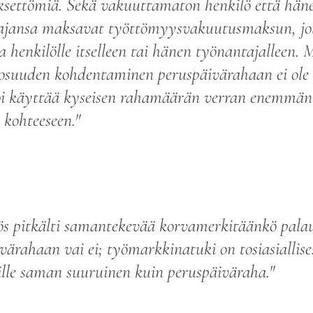
ksettömiä. Sekä vakuuttamaton henkilö että hän
ajansa maksavat työttömyysvakuutusmaksun, jot
a henkilölle itselleen tai hänen työnantajalleen.
osuuden kohdentaminen peruspäivärahaan ei ole 
voi käyttää kyseisen rahamäärän verran enemmän
kohteeseen."
s pitkälti samantekevää korvamerkitäänkö pala
värahaan vai ei; työmarkkinatuki on tosiasiallise
lle saman suuruinen kuin peruspäiväraha."