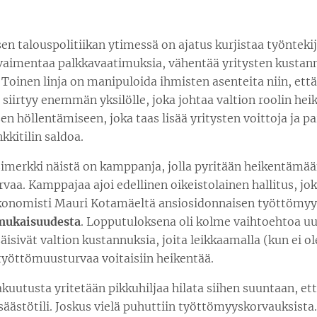
sen talouspolitiikan ytimessä on ajatus kurjistaa työnteki
vaimentaa palkkavaatimuksia, vähentää yritysten kustannu
. Toinen linja on manipuloida ihmisten asenteita niin, ett
siirtyy enemmän yksilölle, joka johtaa valtion roolin he
en höllentämiseen, joka taas lisää yritysten voittoja ja 
kkitilin saldoa.
simerkki näistä on kamppanja, jolla pyritään heikentämä
aa. Kamppajaa ajoi edellinen oikeistolainen hallitus, joka
onomisti Mauri Kotamäeltä ansiosidonnaisen työttömyy
mukaisuudesta
. Lopputuloksena oli kolme vaihtoehtoa uud
isäisivät valtion kustannuksia, joita leikkaamalla (kun ei ol
työttömuusturvaa voitaisiin heikentää.
utusta yritetään pikkuhiljaa hilata siihen suuntaan, että
äästötili. Joskus vielä puhuttiin työttömyyskorvauksista. 