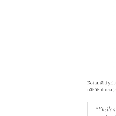
Kotamäki yritt
näkökulmaa ja
"
Yksilön