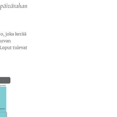
opäivärahan
o, joka kerää
turvan
 Loput tulevat