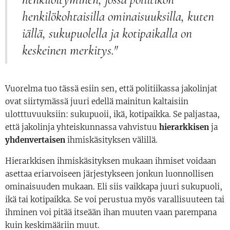
henkilökohtaisilla ominaisuuksilla, kuten
iällä, sukupuolella ja kotipaikalla on
keskeinen merkitys."
Vuorelma tuo tässä esiin sen, että politiikassa jakolinjat
ovat siirtymässä juuri edellä mainitun kaltaisiin
ulotttuvuuksiin: sukupuoii, ikä, kotipaikka. Se paljastaa,
että jakolinja yhteiskunnassa vahvistuu
hierarkkisen
ja
yhdenvertaisen
ihmiskäsityksen välillä.
Hierarkkisen ihmiskäsityksen mukaan ihmiset voidaan
asettaa eriarvoiseen järjestykseen jonkun luonnollisen
ominaisuuden mukaan. Eli siis vaikkapa juuri sukupuoli,
ikä tai kotipaikka. Se voi perustua myös varallisuuteen tai
ihminen voi pitää itseään ihan muuten vaan parempana
kuin keskimääriin muut.