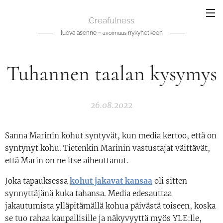
Creafulness
luova asenne ~
nykyhetkeen
avoimuus
Tuhannen taalan kysymys
26.08.2022
Sanna Marinin kohut syntyvät, kun media kertoo, että on
syntynyt kohu. Tietenkin Marinin vastustajat väittävät,
että Marin on ne itse aiheuttanut.
Joka tapauksessa
kohut jakavat kansaa
oli sitten
synnyttäjänä kuka tahansa. Media edesauttaa
jakautumista ylläpitämällä kohua päivästä toiseen, koska
se tuo rahaa kaupallisille ja näkyvyyttä myös YLE:lle,