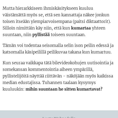
Mutta hierarkkiseen ihmiskäsitykseen kuuluu
väistämättä myös se, että sen kannattaja näkee jonkun
toisen itseään ylempiarvoisempana (paitsi diktaattorit).
Silloin nimittäin käy niin, että kun
kumartaa
yhteen
suuntaan, niin
pyllistää
toiseen suuntaan.
Tämän voi todentaa seisomalla selin ison peilin edessä ja
katsomalla käsipeilillä peilikuvaa takana kun kumartuu.
Kun seuraa vaikkapa tätä bilevideokohujen uutisointia ja
somekansan kommentointia aiheen ympärillä,
pyllistelijöitä näyttää riittävän - näköjään myös kaikissa
median edustajissa. Tuhannen taalaan kysymys
kuuluukin:
mihin suuntaan he sitten kumartavat?