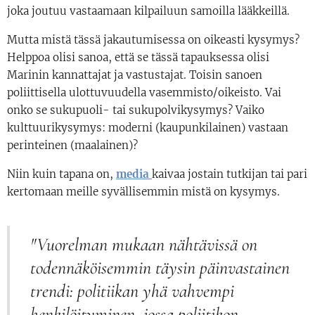
joka joutuu vastaamaan kilpailuun samoilla lääkkeillä.
Mutta mistä tässä jakautumisessa on oikeasti kysymys?
Helppoa olisi sanoa, että se tässä tapauksessa olisi
Marinin kannattajat ja vastustajat. Toisin sanoen
poliittisella ulottuvuudella vasemmisto/oikeisto. Vai
onko se sukupuoli- tai sukupolvikysymys? Vaiko
kulttuurikysymys: moderni (kaupunkilainen) vastaan
perinteinen (maalainen)?
Niin kuin tapana on,
media
kaivaa jostain tutkijan tai pari
kertomaan meille syvällisemmin mistä on kysymys.
"Vuorelman mukaan nähtävissä on
todennäköisemmin täysin päinvastainen
trendi: politiikan yhä vahvempi
henkilöityminen, jossa poliitikon