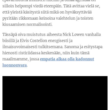
silloin helpompi viedä eteenpäin. Tätä avittaa vielä se,
että yleistä käsitystä siitä mikä on hyväksyttävää
pyritään rikkomaan keinoina valehtelun ja toisten
kiusaamisen normalisointi.
Tässäpä oiva muistutus aiheesta Nick Lowen vanhalla
biisillä ja Elvis Costellon energisesti ja
ilmaisuvoimaisesti tulkitsemana. Sanoma ja esitystapa
hienosti ristiriidassa keskenään, niin kuin tämä
maailmamme, jossa
empatia alkaa olla kadonnut
luonnonvara
.