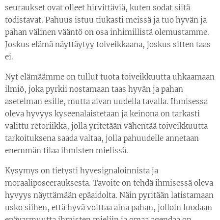
seuraukset ovat olleet hirvittäviä, kuten sodat siitä
todistavat. Pahuus istuu tiukasti meissä ja tuo hyvän ja
pahan välinen vääntö on osa inhimillistä olemustamme.
Joskus elämä näyttäytyy toiveikkaana, joskus sitten taas
ei.
Nyt elämäämme on tullut tuota toiveikkuutta uhkaamaan
ilmiö, joka pyrkii nostamaan taas hyvän ja pahan
asetelman esille, mutta aivan uudella tavalla. Ihmisessa
oleva hyvyys kyseenalaistetaan ja keinona on tarkasti
valittu retoriikka, jolla yritetään vähentää toiveikkuutta
tarkoituksena saada valtaa, jolla pahuudelle annetaan
enemmän tilaa ihmisten mielissä.
Kysymys on tietysti hyvesignaloinnista ja
moraaliposeerauksesta. Tavoite on tehdä ihmisessä oleva
hyvyys näyttämään epäaidolta. Näin pyritään latistamaan
usko siihen, että hyvä voittaa aina pahan, jolloin luodaan
epävarmuutta ihmisten mieliin ja omaa agendaa on