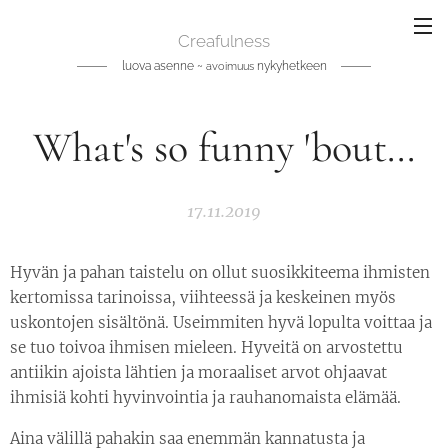
Creafulness
luova asenne ~
nykyhetkeen
avoimuus
What's so funny 'bout...
17.11.2019
Hyvän ja pahan taistelu on ollut suosikkiteema ihmisten
kertomissa tarinoissa, viihteessä ja keskeinen myös
uskontojen sisältönä. Useimmiten hyvä lopulta voittaa ja
se tuo toivoa ihmisen mieleen. Hyveitä on arvostettu
antiikin ajoista lähtien ja moraaliset arvot ohjaavat
ihmisiä kohti hyvinvointia ja rauhanomaista elämää.
Aina välillä pahakin saa enemmän kannatusta ja