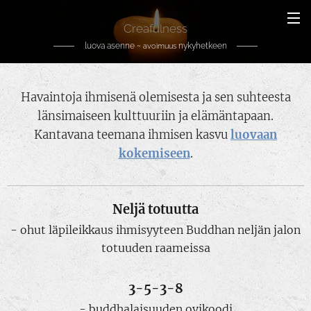
Creafulness
luova asenne ~
nykyhetkeen
avoimuus
Havaintoja ihmisenä olemisesta ja sen suhteesta
länsimaiseen kulttuuriin ja elämäntapaan.
Kantavana teemana ihmisen kasvu
luovaan
kokemiseen
.
Neljä totuutta
- ohut läpileikkaus ihmisyyteen Buddhan neljän jalon
totuuden raameissa
3-5-3-8
- buddhalaisuuden ovikoodi