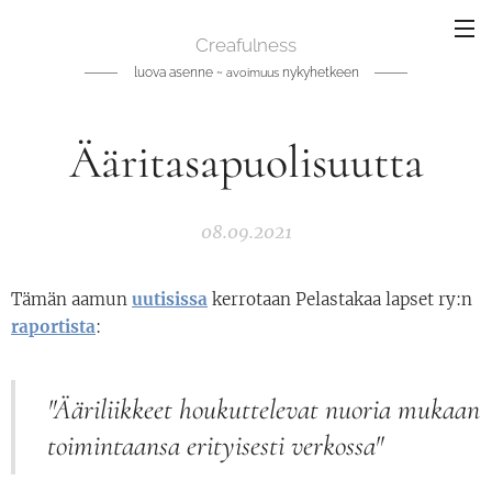
Creafulness
luova asenne ~
nykyhetkeen
avoimuus
Ääritasapuolisuutta
08.09.2021
Tämän aamun
uutisissa
kerrotaan Pelastakaa lapset ry:n
raportista
:
"Ääriliikkeet houkuttelevat nuoria mukaan
toimintaansa erityisesti verkossa"