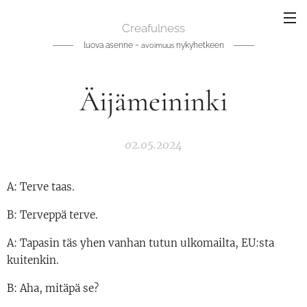
Creafulness
luova asenne ~
nykyhetkeen
avoimuus
Äijämeininki
02.05.2024
A: Terve taas.
B: Terveppä terve.
A: Tapasin täs yhen vanhan tutun ulkomailta, EU:sta
kuitenkin.
B: Aha, mitäpä se?