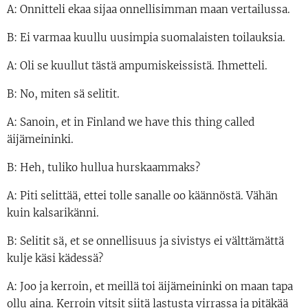
A: Onnitteli ekaa sijaa onnellisimman maan vertailussa.
B: Ei varmaa kuullu uusimpia suomalaisten toilauksia.
A: Oli se kuullut tästä ampumiskeissistä. Ihmetteli.
B: No, miten sä selitit.
A: Sanoin, et in Finland we have this thing called
äijämeininki.
B: Heh, tuliko hullua hurskaammaks?
A: Piti selittää, ettei tolle sanalle oo käännöstä. Vähän
kuin kalsarikänni.
B: Selitit sä, et se onnellisuus ja sivistys ei välttämättä
kulje käsi kädessä?
A: Joo ja kerroin, et meillä toi äijämeininki on maan tapa
ollu aina. Kerroin vitsit siitä lastusta virrassa ja pitäkää