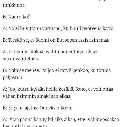
tunkkinne.
B: Nauroiko?
A: No ei huvittanu varmaan, ku huuli pyöreenä katto.
B: Tieskö se, et Suomi on Euroopan rasistisin maa.
A: Ei tienny sitäkää. Vaihtu onnentoivotukset
surunvalitteluks.
B: Näin se menee. Paljoo ei tarvii penkoo, ku totuus
paljastuu.
A: Joo, kutsu kylään heille kesällä. Sano, et voit ottaa
vähän iisimmin ainaki sen aikaa.
B: Ei paha ajatus. Onneks olkoon.
A: Pitää panna känny kii siks aikaa, ettei vahingossakaa
lue uutisia Suomesta.