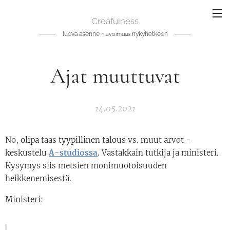
Creafulness
luova asenne ~
nykyhetkeen
avoimuus
Ajat muuttuvat
14.05.2021
No, olipa taas tyypillinen talous vs. muut arvot -
keskustelu
A-studiossa
. Vastakkain tutkija ja ministeri.
Kysymys siis metsien monimuotoisuuden
heikkenemisestä.
Ministeri: