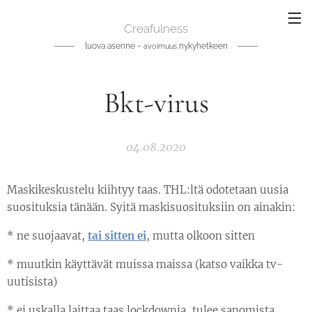
Creafulness
luova asenne ~
nykyhetkeen
avoimuus
Bkt-virus
04.08.2020
Maskikeskustelu kiihtyy taas. THL:ltä odotetaan uusia
suosituksia tänään. Syitä maskisuosituksiin on ainakin:
* ne suojaavat,
tai sitten ei
, mutta olkoon sitten
* muutkin käyttävät muissa maissa (katso vaikka tv-
uutisista)
* ei uskalla laittaa taas lockdownia, tulee sanomista