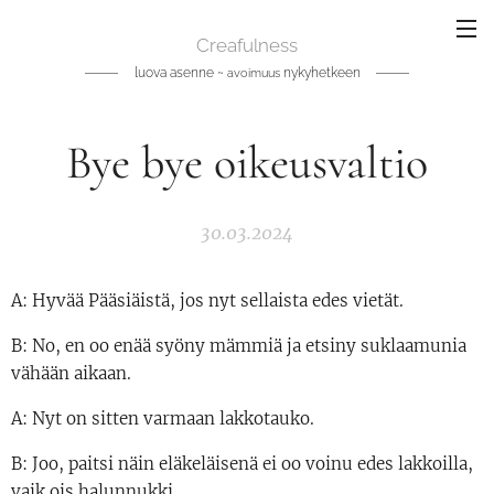
Creafulness
luova asenne ~
nykyhetkeen
avoimuus
Bye bye oikeusvaltio
30.03.2024
A: Hyvää Pääsiäistä, jos nyt sellaista edes vietät.
B: No, en oo enää syöny mämmiä ja etsiny suklaamunia
vähään aikaan.
A: Nyt on sitten varmaan lakkotauko.
B: Joo, paitsi näin eläkeläisenä ei oo voinu edes lakkoilla,
vaik ois halunnukki.