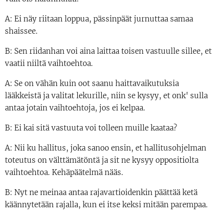
A: Ei näy riitaan loppua, pässinpäät jurnuttaa samaa
shaissee.
B: Sen riidanhan voi aina laittaa toisen vastuulle sillee, et
vaatii niiltä vaihtoehtoa.
A: Se on vähän kuin oot saanu haittavaikutuksia
lääkkeistä ja valitat lekurille, niin se kysyy, et onk' sulla
antaa jotain vaihtoehtoja, jos ei kelpaa.
B: Ei kai sitä vastuuta voi tolleen muille kaataa?
A: Nii ku hallitus, joka sanoo ensin, et hallitusohjelman
toteutus on välttämätöntä ja sit ne kysyy oppositiolta
vaihtoehtoa. Kehäpäätelmä nääs.
B: Nyt ne meinaa antaa rajavartioidenkin päättää ketä
käännytetään rajalla, kun ei itse keksi mitään parempaa.