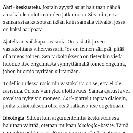
Ääri-keskustelu.
Jostain syystä asiat halutaan nähdä
aina kahden ulottuvuuden jatkumona. Siis niin, että
samaa asiaa katsotaan ikään kuin samalla viivalla, jossa
on kaksi ääripäätä.
Ajatellaan vaikkapa rasismia. On rasistit ja sen
vastakohtana vihervassarit. Jos on toinen ääripää, pitää
olla myös toinen. Sen tarkoituksena on tietenkin viedä
huomio itse ongelmasta synnyttämällä toinen ongelma,
johon huomio pyritään siirtämään.
Todellisuudessa rasismin vastakohta on se, että ei ole
rasismia. On siis vain yksi ulottuvuus. Samaa ajatusta voi
soveltaa nykyisin moneen.
Ääri
-ajattelu tappaa dialogin,
jonka tarkoituksena olisi etsiä ratkaisu itse ongelmaan.
Ideologia.
Silloin kun argumentointia keskustelussa
halutaan välttää, otetaan mukaan
ideologia
-käsite. Tämä
varsinkin politiikassa. Kun jonkun esittämää ajatusta ei