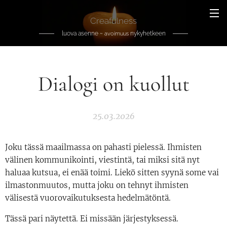
Creafulness
luova asenne ~
nykyhetkeen
avoimuus
Dialogi on kuollut
25.03.2026
Joku tässä maailmassa on pahasti pielessä. Ihmisten
välinen kommunikointi, viestintä, tai miksi sitä nyt
haluaa kutsua, ei enää toimi. Liekö sitten syynä some vai
ilmastonmuutos, mutta joku on tehnyt ihmisten
välisestä vuorovaikutuksesta hedelmätöntä.
Tässä pari näytettä. Ei missään järjestyksessä.