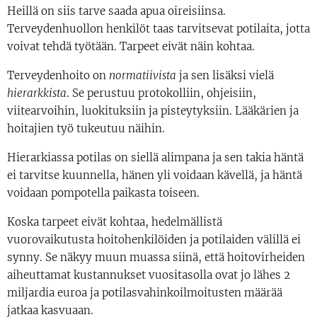
Heillä on siis tarve saada apua oireisiinsa.
Terveydenhuollon henkilöt taas tarvitsevat potilaita, jotta
voivat tehdä työtään. Tarpeet eivät näin kohtaa.
Terveydenhoito on
normatiivista
ja sen lisäksi vielä
hierarkkista
. Se perustuu protokolliin, ohjeisiin,
viitearvoihin, luokituksiin ja pisteytyksiin. Lääkärien ja
hoitajien työ tukeutuu näihin.
Hierarkiassa potilas on siellä alimpana ja sen takia häntä
ei tarvitse kuunnella, hänen yli voidaan kävellä, ja häntä
voidaan pompotella paikasta toiseen.
Koska tarpeet eivät kohtaa, hedelmällistä
vuorovaikutusta hoitohenkilöiden ja potilaiden välillä ei
synny. Se näkyy muun muassa siinä, että hoitovirheiden
aiheuttamat kustannukset vuositasolla ovat jo lähes 2
miljardia euroa ja potilasvahinkoilmoitusten määrää
jatkaa kasvuaan.