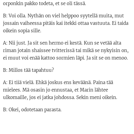
orponkin pakko todeta, et se oli tässä.
B: Voi olla. Nythän on viel helppoo syytellä muita, mut
jossain vaiheessa pitäis kai itekki ottaa vastuuta. Ei taida
oikein sopia sille.
A: Nii just. Ja sit sen hermo ei kestä. Kun se vetää alta
riman jotain shaissee tvitterissä tai mikä se nykyisin on,
ei muut voi enää kattoo sormien läpi. Ja sit se on menoo.
B: Millos tää tapahtuu?
A: Ei tiiä vielä. Ehkä joskus ens keväänä. Paina tää
mielees. Mä osasin jo ennustaa, et Marin lähtee
ulkomaille, jos ei jatka johdossa. Sekin meni oikein.
B: Okei, odotetaan parasta.