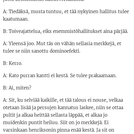
A: Tiedäksä, musta tuntuu, et tää nykyinen hallitus tulee
kaatumaan.
B: Toiveajattelua, eiks enemmistöhallitukset aina pärjää.
A: Yleensä joo. Mut täs on vähän sellasia merkkejä, et
tulee se niin sanottu dominoefekti.
B: Kerro.
A: Kato purran kantti ei kestä. Se tulee prakaamaan.
B: Ai, miten?
A: Sit, ku selviää kaikille, et tää talous ei nouse, velkaa
otetaan lisää ja persujen kannatus laskee, niin se ottaa
pultit ja alkaa heittää sellasta läppää, et alkaa jo
muidenkin puntit heiluu. Siit on jo merkkejä. Ei
varsinkaan henriksonin pinna enää kestä. Ja sit on