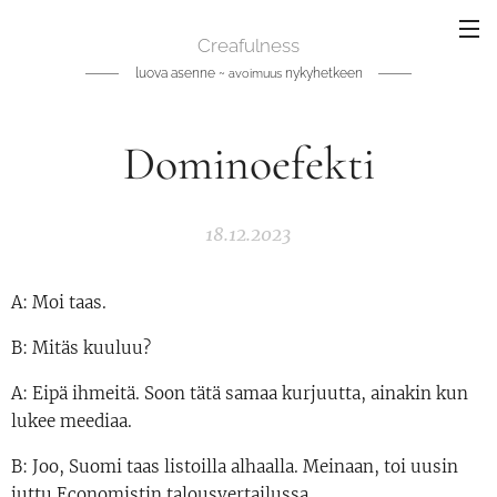
Creafulness
luova asenne ~
nykyhetkeen
avoimuus
Dominoefekti
18.12.2023
A: Moi taas.
B: Mitäs kuuluu?
A: Eipä ihmeitä. Soon tätä samaa kurjuutta, ainakin kun
lukee meediaa.
B: Joo, Suomi taas listoilla alhaalla. Meinaan, toi uusin
juttu Economistin talousvertailussa.