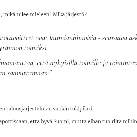
, mikä tulee mieleen? Mikä järjestö?
­tavoitteet ovat kunnianhimoisia - seuraava askel
tännön toimiksi.
 huomauttaa, että nykyisillä toimilla ja toiminta
aan saavuttamaan."
en talousjärjestelmän vankin tukipilari.
aportissaan, että hyvä Suomi, mutta eihän tuo riitä mihin