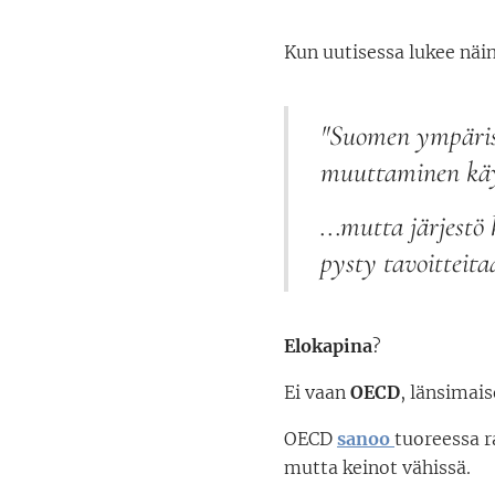
Kun uutisessa lukee näin
"Suomen ympäristö
muuttaminen käy
...mutta järjestö
pysty tavoitteit
Elokapina
?
Ei vaan
OECD
, länsimais
OECD
sanoo
tuoreessa r
mutta keinot vähissä.