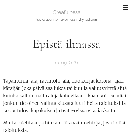
Creafulness
luova asenne ~
nykyhetkeen
avoimuus
Epistä ilmassa
01.09.2021
Tapahtuma-ala, ravintola-ala, nuo kurjat korona-ajan
kärsijät. Joka päivä saa lukea tai kuulla valitusvirttä siitä
kuinka kaltoin näitä aloja kohdellaan. Ikään kuin se olisi
jonkun tietoinen valinta kiusata juuri heitä rajoituksilla.
Lopputulos: kapakoissa ja teattereissa ei asiakkaita.
Mutta mietitäänpä hiukan niitä vaihtoehtoja, jos ei olisi
rajoituksia.