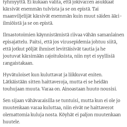
tyhmyyttä. Ei kukaan valita, että jokivarren asukkaat
kärsivät enemmän tulvista ja se on epistä. Tai
maanviljelijät kärsivät enemmän kuin muut säiden ääri-
ilmiöistä ja se on epistä.
Ilmastotoimien käynnistämistä riivaa vähän samanlainen
episajattelu. Paitsi, että jos virusepidemia johtuu siitä,
että jotkut pöljät ihmiset levittäisivät tautia ja he
joutuvat kärsimään rajoituksista, niin nyt ei syyllisiä
rangaistakaan.
Hyvätuloiset kun kuluttavat ja liikkuvat eniten.
Lätkäistään sitten haittaveroja, mutta ei se heidän
touhujaan muuta. Varaa on. Ainoastaan huuto nousisi.
Sen sijaan vähävaraisilla se tuntuisi, mutta kun ei ole jo
muutenkaan varaa kuluttaa, niin eivät ne haittaverot
olemattomia kuluja nosta. Köyhät ei paljon muutenkaan
huutele.