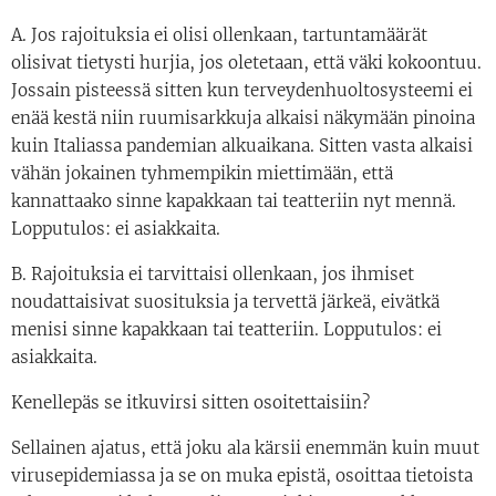
A. Jos rajoituksia ei olisi ollenkaan, tartuntamäärät
olisivat tietysti hurjia, jos oletetaan, että väki kokoontuu.
Jossain pisteessä sitten kun terveydenhuoltosysteemi ei
enää kestä niin ruumisarkkuja alkaisi näkymään pinoina
kuin Italiassa pandemian alkuaikana. Sitten vasta alkaisi
vähän jokainen tyhmempikin miettimään, että
kannattaako sinne kapakkaan tai teatteriin nyt mennä.
Lopputulos: ei asiakkaita.
B. Rajoituksia ei tarvittaisi ollenkaan, jos ihmiset
noudattaisivat suosituksia ja tervettä järkeä, eivätkä
menisi sinne kapakkaan tai teatteriin. Lopputulos: ei
asiakkaita.
Kenellepäs se itkuvirsi sitten osoitettaisiin?
Sellainen ajatus, että joku ala kärsii enemmän kuin muut
virusepidemiassa ja se on muka epistä, osoittaa tietoista