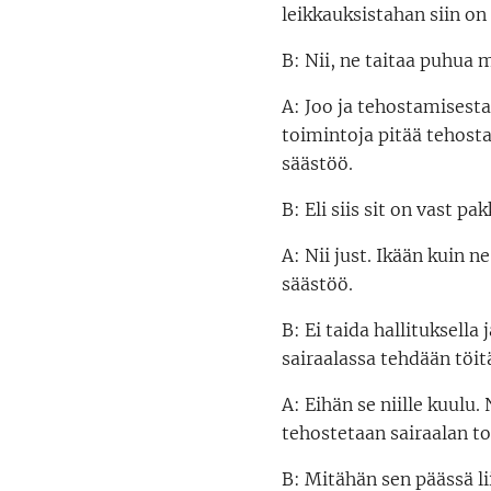
leikkauksistahan siin o
B: Nii, ne taitaa puhua 
A: Joo ja tehostamisesta
toimintoja pitää tehosta
säästöö.
B: Eli siis sit on vast
A: Nii just. Ikään kuin n
säästöö.
B: Ei taida hallituksel
sairaalassa tehdään töit
A: Eihän se niille kuulu.
tehostetaan sairaalan tou
B: Mitähän sen päässä li