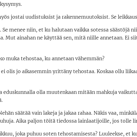
n kysymys.
myös jostai uudistuksist ja rakennemuutoksist. Se leikkaus
. Se menee niin, et ku halutaan vaikka sotessa säästöjä ni
a. Mut ainahan ne käyttää sen, mitä niille annetaan. Ei si
 pakko muka tehostaa, ku annetaan vähemmän?
e ei olis jo aikasemmin yrittäny tehostaa. Koskaa ollu liika
la ja eduskunnalla olla muutenkaan mitään mahkuja vaikut
ä.
 Nehän säätää vain lakeja ja jakaa rahaa. Näkis vaa, minkäla
huja. Aika paljon töitä tiedossa lainlaatijoille, jos tolle 
ikkuu, joka puhuu soten tehostamisesta? Luuleekse, et ku