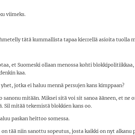
ku viimeks.
ihmetelly tätä kummallista tapaa kierrellä asioita tuolla 
otaa, et Suomeski ollaan menossa kohti blokkipolitiikkaa,
idenkin kaa.
e yhet, jotka ei haluu mennä persujen kans kimppaan?
o sanonu mitään. Miksei sitä voi sit sanoa ääneen, et ne o
ä. Sil mitää tekemistä blokkien kans oo.
 haluu paskan heittoo somessa.
on tää niin sanottu sopeutus, josta kaikki on nyt alkanu 