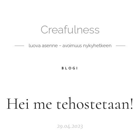
Creafulness
luova asenne ~
nykyhetkeen
avoimuus
BLOGI
Hei me tehostetaan!
29.04.2023