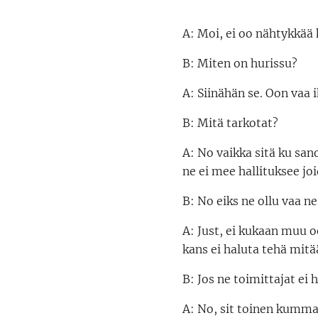
A: Moi, ei oo nähtykkää 
B: Miten on hurissu?
A: Siinähän se. Oon vaa 
B: Mitä tarkotat?
A: No vaikka sitä ku san
ne ei mee hallituksee jo
B: No eiks ne ollu vaa n
A: Just, ei kukaan muu o
kans ei haluta tehä mitä
B: Jos ne toimittajat ei
A: No, sit toinen kumma 