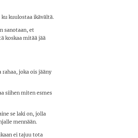
 ku kuulostaa ikävältä.
in sanotaan, et
itä koskaa mitää jää
a rahaa, joka ois jääny
taa siihen miten esmes
ine se laki on, jolla
linjalle mennään.
kaan ei tajuu tota