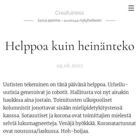
Creafulness
luova asenne ~
nykyhetkeen
avoimuus
Helppoa kuin heinänteko
04.06.2022
Uutisten tekeminen on tänä päivänä helppoa. Urheilu-
uutisia generoivat jo robotit. Hallitusta voi nyt ainakin
haukkua aina jostain. Toimitusten ulkopuoliset
kolumnistit jonottavat sisään mielipidetykitystensä
kanssa. Sotauutiset ja korona ovat toimittajien mielestä
selviä lukumagneetteja. Venäjä hyökkää. Koronatartunnat
ovat nousussa/laskussa. Hoh-hoijaa.