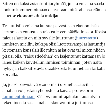
Sitten on kaksi asiantuntijaryhmää, joista voi aina saada
jonkun kommentoimaan oikeastaan mitä tahansa elämän
aluetta:
ekonomistit
ja
tutkijat
.
Tv-uutisiin voi aina kutsua päivystävän ekonomistin
kertomaan ennusteen taloustieteen näkökulmasta. Koska
talousajattelu on niin syvälle juurtunut (
juurretettu
)
ihmisten mieliin, kukapa olisi luotettavampi asiantuntija
kertomaan kansalaisille miten asiat ovat tai miten niiden
pitäisi olla. 'Taloustiedehän' on laajentunut kattamaan jo
lähes kaiken kuvitellun ihmisen toiminnan, joten näitä
nykyajan kaikkitietäviä oraakkeleita kuunnellaan tarkalla
korvalla.
Ja, jos ei päivystävä ekonomisti ole heti saatavilla,
ainahan voi jostain yliopistosta kaivaa professorin
kommentoimaan
. Säästyy toimittajaltakin taustatyön
tekeminen ja saa samalla uskottavuutta juttuunsa.