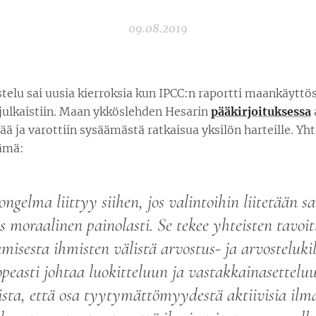
09.08.2019
telu sai uusia kierroksia kun IPCC:n raportti maankäyttö
 julkaistiin. Maan ykköslehden Hesarin
pääkirjoituksessa
 ja varottiin sysäämästä ratkaisua yksilön harteille. Yh
ämä:
ongelma liittyy siihen, jos valintoihin liitetään s
 moraalinen painolasti. Se tekee yhteisten tavoit
misesta ihmisten välistä arvostus- ja arvostelukil
peasti johtaa luokitteluun ja vastakkainasettelu
sta, että osa tyytymättömyydestä aktiivisia ilm