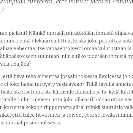
kumpuaa tunteesta, että ihmiset jaetaan samalla
."
ran pieksut! Näinkö moraali mitätöidään ihmistä ohjaava
eminen enää olekaan sallittua, koska joku pahoittaa siit
 haluaa vähentää itse vapaaehtoisesti omaa kulutustaan j
ähäpäästöiseen suuntaan, niin sitäkö pidetään ihmisiä hyv
vana tekijänä?
n, että hyvä teko aiheuttaa jossain toisessa ihmisessä jonk
se ei joko halua tai pysty vastaavaan? Tällä tavalla anneta
 heikosta itsetunnosta kärsiville ihmisille ja he kyllä kiitt
tajalle tullut mieleen, että joku oikeasti haluaa ottaa va
 kortensa kekoon riippumatta siitä, minkä suuruisia vaik
siksi, että tulee hyvä mieli ja toivoo, että se leviää muihi
nne moraaliposeerauksesta.