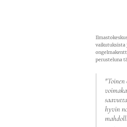
Ilmastokeskus
vaikutuksista
ongelmakenttää
perusteluna t
"Toinen 
voimakas
saavutta
hyvin no
mahdolli