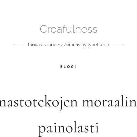
Creafulness
luova asenne ~
nykyhetkeen
avoimuus
BLOGI
mastotekojen moraali
painolasti