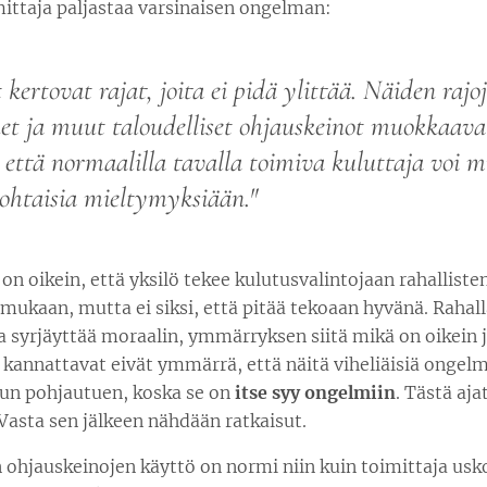
mittaja paljastaa varsinaisen ongelman:
 kertovat rajat, joita ei pidä ylittää. Näiden rajoj
uet ja muut taloudelliset ohjauskeinot muokkaava
a, että normaalilla tavalla toimiva kuluttaja voi 
ohtaisia mieltymyksiään."
on oikein, että yksilö tekee kulutusvalintojaan rahalliste
ukaan, mutta ei siksi, että pitää tekoaan hyvänä. Rahall
a syrjäyttää moraalin, ymmärryksen siitä mikä on oikein j
 kannattavat eivät ymmärrä, että näitä viheliäisiä ongelmi
uun pohjautuen, koska se on
itse syy ongelmiin
. Tästä aja
Vasta sen jälkeen nähdään ratkaisut.
 ohjauskeinojen käyttö on normi niin kuin toimittaja usko