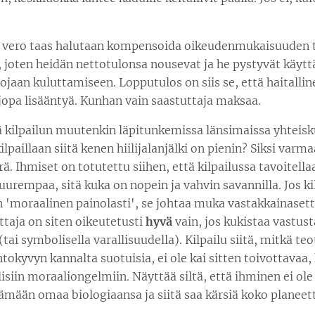
e vero taas halutaan kompensoida oikeudenmukaisuuden 
a, joten heidän nettotulonsa nousevat ja he pystyvät käy
jaan kuluttamiseen. Lopputulos on siis se, että haitalli
 jopa lisääntyä. Kunhan vain saastuttaja maksaa.
ä kilpailun muutenkin läpitunkemissa länsimaissa yhteisk
kilpaillaan siitä kenen hiilijalanjälki on pienin? Siksi varma
ä. Ihmiset on totutettu siihen, että kilpailussa tavoitella
urempaa, sitä kuka on nopein ja vahvin savannilla. Jos ki
n 'moraalinen painolasti', se johtaa muka vastakkainasett
ttaja on siten oikeutetusti
hyvä
vain, jos kukistaa vastus
tai symbolisella varallisuudella). Kilpailu siitä, mitkä teo
okyvyn kannalta suotuisia, ei ole kai sitten toivottavaa,
llisiin moraaliongelmiin. Näyttää siltä, että ihminen ei ole
ämään omaa biologiaansa ja siitä saa kärsiä koko planeet