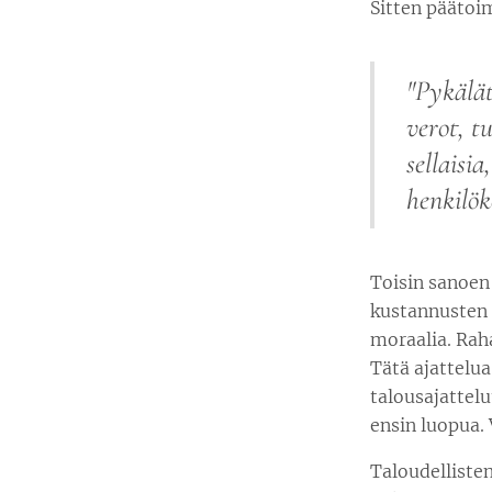
Sitten päätoi
"Pykälät
verot, t
sellaisi
henkilök
Toisin sanoen 
kustannusten m
moraalia. Rah
Tätä ajattelua
talousajattel
ensin luopua. 
Taloudellisten