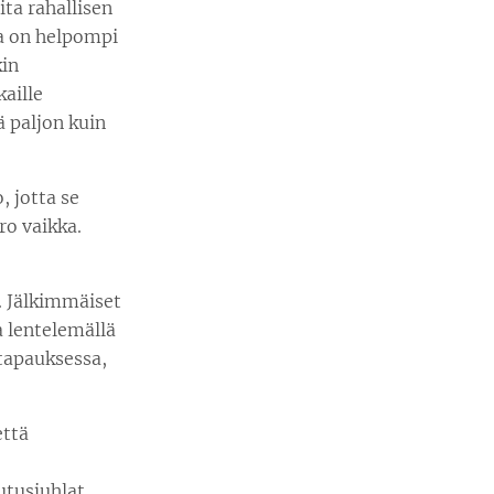
ita rahallisen
la on helpompi
kin
aille
ä paljon kuin
, jotta se
ro vaikka.
. Jälkimmäiset
 lentelemällä
 tapauksessa,
että
lutusjuhlat