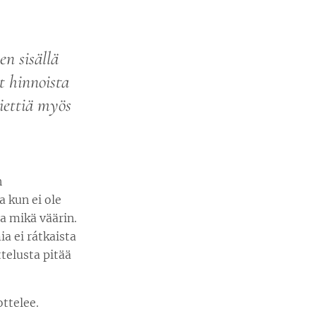
en sisällä
t hinnoista
miettiä myös
n
a kun ei ole
a mikä väärin.
a ei rátkaista
ttelusta pitää
ttelee.