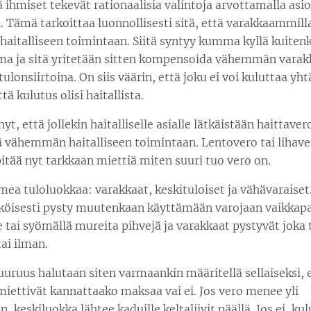
 ihmiset tekevät rationaalisia valintoja arvottamalla asio
 Tämä tarkoittaa luonnollisesti sitä, että varakkaammil
haitalliseen toimintaan. Siitä syntyy kumma kyllä kuiten
a ja sitä yritetään sitten kompensoida vähemmän varakk
ulonsiirtoina. On siis väärin, että joku ei voi kuluttaa yht
ttä kulutus olisi haitallista.
t, että jollekin haitalliselle asialle lätkäistään haittavero
ä vähemmän haitalliseen toimintaan. Lentovero tai lihave
pitää nyt tarkkaan miettiä miten suuri tuo vero on.
mea tuloluokkaa: varakkaat, keskituloiset ja vähävaraiset
köisesti pysty muutenkaan käyttämään varojaan vaikkapa
 tai syömällä mureita pihvejä ja varakkaat pystyvät joka
ai ilman.
uruus halutaan siten varmaankin määritellä sellaiseksi, 
miettivät kannattaako maksaa vai ei. Jos vero menee yli
, keskiluokka lähtee kaduille keltaliivit päällä. Jos ei, ku