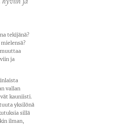
 hyviin ja
na tekijänä?
ä mielensä?
a muuttaa
iin ja
inlaista
an vallan
ävät kauniisti.
stuuta yksilönä
utuksia sillä
nkin ilman,