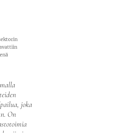
sektorin
avattiin
tenä
amalla
teiden
pailua, joka
un. On
astotoimia