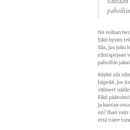
vastaan 
pahoihin
No voihan her
Eikö hyvän tek
Siis, jos joku
elintapojaan v
pahoihin jaka
Käykö siis nii
häpeää, jos it
välineet näille
Eikö päätoimit
ja kantaa oman
on? Ihan vain 
että tulee tu