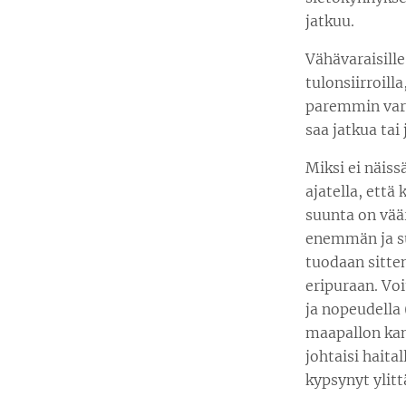
jatkuu.
Vähävaraisill
tulonsiirroill
paremmin varo
saa jatkua tai
Miksi ei näiss
ajatella, että 
suunta on väär
enemmän ja su
tuodaan sitte
eripuraan. Voi
ja nopeudella (
maapallon kant
johtaisi haita
kypsynyt ylitt