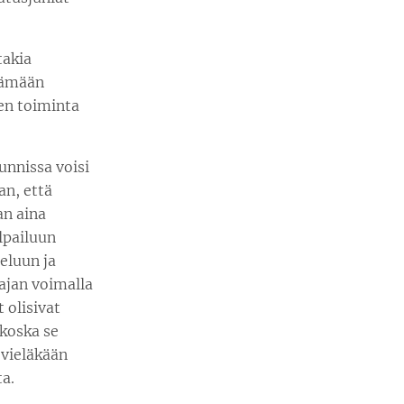
takia
ttämään
nen toiminta
unnissa voisi
an, että
an aina
lpailuun
eluun ja
tajan voimalla
t olisivat
 koska se
 vieläkään
ta.